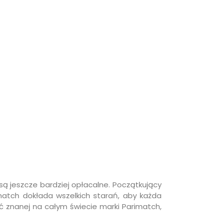
 jeszcze bardziej opłacalne. Początkujący
match dokłada wszelkich starań, aby każda
ść znanej na całym świecie marki Parimatch,