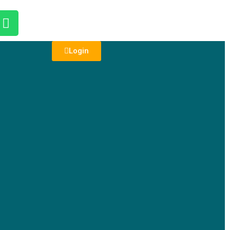
Login