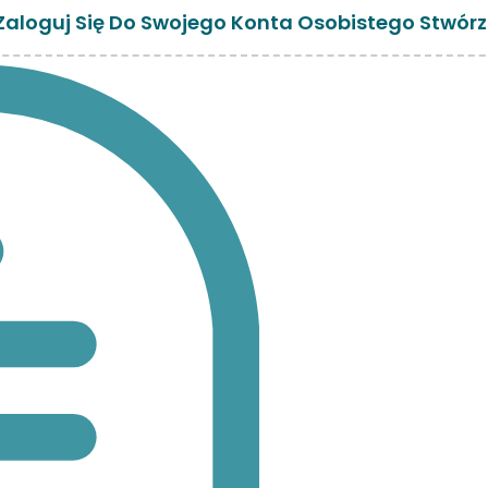
Zaloguj Się Do Swojego Konta Osobistego Stwór