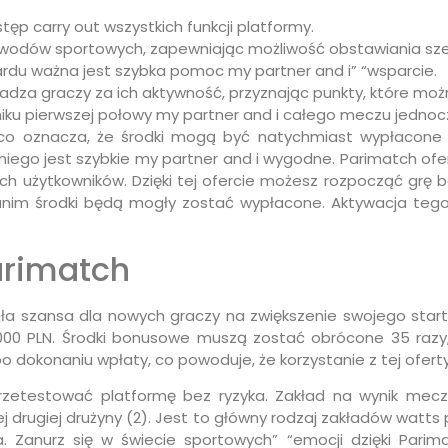
ęp carry out wszystkich funkcji platformy.
odów sportowych, zapewniając możliwość obstawiania szer
rdu ważna jest szybka pomoc my partner and i” “wsparcie.
adza graczy za ich aktywność, przyznając punkty, które moż
iku pierwszej połowy my partner and i całego meczu jednoc
co oznacza, że środki mogą być natychmiast wypłacone 
 niego jest szybkie my partner and i wygodne. Parimatch of
ych użytkowników. Dzięki tej ofercie możesz rozpocząć grę 
nim środki będą mogły zostać wypłacone. Aktywacja tego
arimatch
ła szansa dla nowych graczy na zwiększenie swojego sta
0 PLN. Środki bonusowe muszą zostać obrócone 35 razy,
 dokonaniu wpłaty, co powoduje, że korzystanie z tej ofert
przetestować platformę bez ryzyka. Zakład na wynik mec
nej drugiej drużyny (2). Jest to główny rodzaj zakładów watts
ia. Zanurz się w świecie sportowych” “emocji dzięki Par