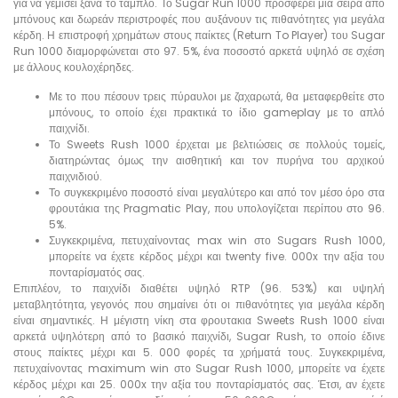
για να γεμίσει ξανά το ταμπλό. Το Sugar Run 1000 προσφέρει μια σειρά από
μπόνους και δωρεάν περιστροφές που αυξάνουν τις πιθανότητες για μεγάλα
κέρδη. Η επιστροφή χρημάτων στους παίκτες (Return To Player) του Sugar
Run 1000 διαμορφώνεται στο 97. 5%, ένα ποσοστό αρκετά υψηλό σε σχέση
με άλλους κουλοχέρηδες.
Με το που πέσουν τρεις πύραυλοι με ζαχαρωτά, θα μεταφερθείτε στο
μπόνους, το οποίο έχει πρακτικά το ίδιο gameplay με το απλό
παιχνίδι.
Το Sweets Rush 1000 έρχεται με βελτιώσεις σε πολλούς τομείς,
διατηρώντας όμως την αισθητική και τον πυρήνα του αρχικού
παιχνιδιού.
Το συγκεκριμένο ποσοστό είναι μεγαλύτερο και από τον μέσο όρο στα
φρουτάκια της Pragmatic Play, που υπολογίζεται περίπου στο 96.
5%.
Συγκεκριμένα, πετυχαίνοντας max win στο Sugars Rush 1000,
μπορείτε να έχετε κέρδος μέχρι και twenty five. 000x την αξία του
πονταρίσματός σας.
Επιπλέον, το παιχνίδι διαθέτει υψηλό RTP (96. 53%) και υψηλή
μεταβλητότητα, γεγονός που σημαίνει ότι οι πιθανότητες για μεγάλα κέρδη
είναι σημαντικές. Η μέγιστη νίκη στα φρουτακια Sweets Rush 1000 είναι
αρκετά υψηλότερη από το βασικό παιχνίδι, Sugar Rush, το οποίο έδινε
στους παίκτες μέχρι και 5. 000 φορές τα χρήματά τους. Συγκεκριμένα,
πετυχαίνοντας maximum win στο Sugar Rush 1000, μπορείτε να έχετε
κέρδος μέχρι και 25. 000x την αξία του πονταρίσματός σας. Έτσι, αν έχετε