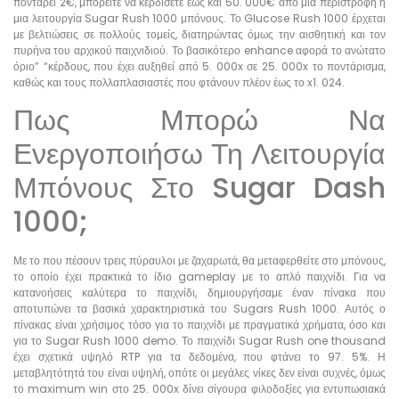
ποντάρει 2€, μπορείτε να κερδίσετε έως και 50. 000€ από μια περιστροφή ή
μια λειτουργία Sugar Rush 1000 μπόνους. Το Glucose Rush 1000 έρχεται
με βελτιώσεις σε πολλούς τομείς, διατηρώντας όμως την αισθητική και τον
πυρήνα του αρχικού παιχνιδιού. Το βασικότερο enhance αφορά το ανώτατο
όριο” “κέρδους, που έχει αυξηθεί από 5. 000x σε 25. 000x το ποντάρισμα,
καθώς και τους πολλαπλασιαστές που φτάνουν πλέον έως το x1. 024.
Πως Μπορώ Να
Ενεργοποιήσω Τη Λειτουργία
Μπόνους Στο Sugar Dash
1000;
Με το που πέσουν τρεις πύραυλοι με ζαχαρωτά, θα μεταφερθείτε στο μπόνους,
το οποίο έχει πρακτικά το ίδιο gameplay με το απλό παιχνίδι. Για να
κατανοήσεις καλύτερα το παιχνίδι, δημιουργήσαμε έναν πίνακα που
αποτυπώνει τα βασικά χαρακτηριστικά του Sugars Rush 1000. Αυτός ο
πίνακας είναι χρήσιμος τόσο για το παιχνίδι με πραγματικά χρήματα, όσο και
για το Sugar Rush 1000 demo. Το παιχνίδι Sugar Rush one thousand
έχει σχετικά υψηλό RTP για τα δεδομένα, που φτάνει το 97. 5%. Η
μεταβλητότητά του είναι υψηλή, οπότε οι μεγάλες νίκες δεν είναι συχνές, όμως
το maximum win στο 25. 000x δίνει σίγουρα φιλοδοξίες για εντυπωσιακά