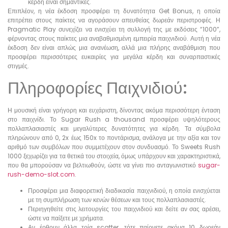
κέρδη είναι σημαντικές.
Επιπλέον, η νέα έκδοση προσφέρει τη δυνατότητα Get Bonus, η οποία
επιτρέπει στους παίκτες να αγοράσουν απευθείας δωρεάν περιστροφές. Η
Pragmatic Play συνεχίζει να ενισχύει τη συλλογή της με εκδόσεις “1000”,
φέρνοντας στους παίκτες μια αναβαθμισμένη εμπειρία παιχνιδιού. Αυτή η νέα
έκδοση δεν είναι απλώς μια ανανέωση, αλλά μια πλήρης αναβάθμιση που
προσφέρει περισσότερες ευκαιρίες για μεγάλα κέρδη και συναρπαστικές
στιγμές.
Πληροφορίες Παιχνιδιού:
Η μουσική είναι γρήγορη και ευχάριστη, δίνοντας ακόμα περισσότερη ένταση
στο παιχνίδι. Το Sugar Rush a thousand προσφέρει υψηλότερους
πολλαπλασιαστές και μεγαλύτερες δυνατότητες για κέρδη. Τα σύμβολα
πληρώνουν από 0, 2x έως 150x το ποντάρισμα, ανάλογα με την αξία και τον
αριθμό των συμβόλων που συμμετέχουν στον συνδυασμό. Το Sweets Rush
1000 ξεχωρίζει για τα θετικά του στοιχεία, όμως υπάρχουν και χαρακτηριστικά,
που θα μπορούσαν να βελτιωθούν, ώστε να γίνει πιο ανταγωνιστικό
sugar-
rush-demo-slot.com
.
Προσφέρει μια διαφορετική διαδικασία παιχνιδιού, η οποία ενισχύεται
με τη συμπλήρωση των κενών θέσεων και τους πολλαπλασιαστές.
Περιηγηθείτε στις λειτουργίες του παιχνιδιού και δείτε αν σας αρέσει,
ώστε να παίξετε με χρήματα.
Αν έρθουν άλλα τρία scatter, τότε παίρνετε ακόμα 10 δωρεάν