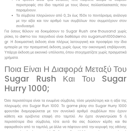
περιστροφές στο ίδιο ταμπλό με τους ίδιους πολλαπλασιαστές που
παραμένουν.
Τα σύμβολα πληρώνουν από 0, 2x έως 150x το ποντάρισμα, ανάλογα
με την αξία και τον αριθμό των συμβόλων που συμμετέχουν στον
συνδυασμό.
Για όσους θέλουν να δοκιμάσουν το Sugar Rush one thousand χωρίς
ρίσκο, το demo του παιχνιδιού είναι διαθέσιμο στο sugarrush1000demo.
gr. Η δοκιμαστική έκδοση είναι πλήρως λειτουργική και προσφέρει την ίδια
εμπειρία με την πραγματική έκδοση, χωρίς όμως την οικονομική επιβάρυνση.
Υπάρχει έκδοση με εικονικό υπόλοιπο, όπου στοιχηματίζετε χωρίς πραγματικά
χρήματα.
Ποια Είναι Η Διαφορά Μεταξύ Του
Sugar Rush Και Του Sugar
Hurry 1000;
Όσο περισσότερα είναι τα ενωμένα σύμβολα, τόσο μεγαλύτερη και η αξία της
πληρωμής στο Sugar Run 1000. Το game play στο Sugar Hurry 1000
φρουτάκι διαμορφώνεται με τον συνολικό αριθμό συμβόλων που έχουν
κάθετη και οριζόντια επαφή στο ταμπλό. Αν έχετε συγκεντρώσει 5 ή
περισσότερα ίδια σύμβολα, τότε αυτά θα σας δώσουν κέρδη και θα
αφαιρεθούν από το ταμπλό, με άλλα να πέφτουν από την κορυφή της οθόνης