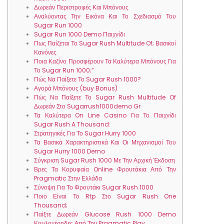
Δωρεάν Περιστροφές Και Μπόνους
Αναλύοντας Την Εικόνα Και Το Σχεδιασμό Του
Sugar Run 1000
Sugar Run 1000 Demo Παιχνίδι
Πως Παίζεται Το Sugar Rush Multitude Of; Βασικοί
Κανόνες
Ποια Καζίνο Προσφέρουν Τα Καλύτερα Μπόνους Για
Το Sugar Run 1000;”
Πώς Να Παίξετε Το Sugar Rush 1000?
Αγορά Μπόνους (buy Bonus)
Πώς Να Παίξετε Το Sugar Rush Multitude Of
Δωρεάν Στο Sugarrush1000demo Gr
Τα Καλύτερα On Line Casino Για Το Παιχνίδι
Sugar Rush A Thousand:
Στρατηγικές Για Το Sugar Hurry 1000
Τα Βασικά Χαρακτηριστικά Και Οι Μηχανισμοί Του
Sugar Hurry 1000 Demo
Σύγκριση Sugar Rush 1000 Με Την Αρχική Έκδοση
Βρες Τα Κορυφαία Online Φρουτάκια Από Την
Pragmatic Στην Ελλάδα
Σύνοψη Για Το Φρουτάκι Sugar Rush 1000
Ποιο Είναι Το Rtp Στο Sugar Rush One
Thousand;
Παίξτε Δωρεάν Glucose Rush 1000 Demo
Κουλοχέρηδες Από Την Pragmatic Play