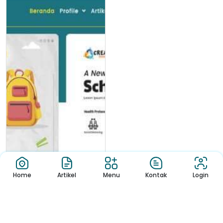
Home
Artikel
Menu
Kontak
Login