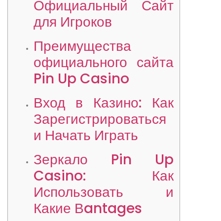
Официальный Сайт
для Игроков
Преимущества
официального сайта
Pin Up Casino
Вход в Казино: Как
Зарегистрироваться
и Начать Играть
Зеркало Pin Up
Casino: Как
Использовать и
Какие Вantages