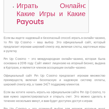
Играть Онлайн:
Какие Игры и Какие
Payouts
Если вы ищете надежный и безопасный способ играть в онлайн-казино,
то Pin Up Casino – ваш выбор. Это официальный сайт, который
предлагает игрокам широкий спектр игр, включая слоты, карточные игры
и рулетку.
Pin Up Casino – это международная онлайн-казино, которая была
основана в 2016 году. Сайт имеет лицензию на игорный бизнес, выдана
в Куртрахе, и является членом ассоциации онлайн-казино.
Официальный сайт Pin Up Casino предлагает игрокам множество
преимуществ, включая безопасную и надежную систему оплаты,
широкий спектр игр, а также 24/7 поддержку клиентов.
Если вы хотите начать играть на официальном сайте Pin Up Casino, то
вам нужно зарегистрироваться и открыть счет. Это можно сделать в
течение нескольких минут, и вам будет доступен доступ к играм.
Pin Up Casino – это отличный выбор для игроков, которые ищут