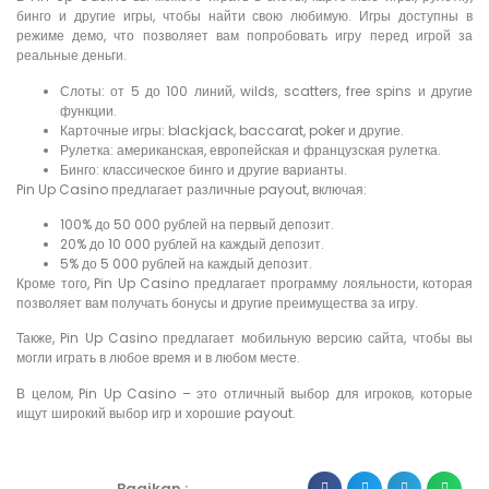
бинго и другие игры, чтобы найти свою любимую. Игры доступны в
режиме демо, что позволяет вам попробовать игру перед игрой за
реальные деньги.
Слоты: от 5 до 100 линий, wilds, scatters, free spins и другие
функции.
Карточные игры: blackjack, baccarat, poker и другие.
Рулетка: американская, европейская и французская рулетка.
Бинго: классическое бинго и другие варианты.
Pin Up Casino предлагает различные payout, включая:
100% до 50 000 рублей на первый депозит.
20% до 10 000 рублей на каждый депозит.
5% до 5 000 рублей на каждый депозит.
Кроме того, Pin Up Casino предлагает программу лояльности, которая
позволяет вам получать бонусы и другие преимущества за игру.
Также, Pin Up Casino предлагает мобильную версию сайта, чтобы вы
могли играть в любое время и в любом месте.
В целом, Pin Up Casino – это отличный выбор для игроков, которые
ищут широкий выбор игр и хорошие payout.
Bagikan :