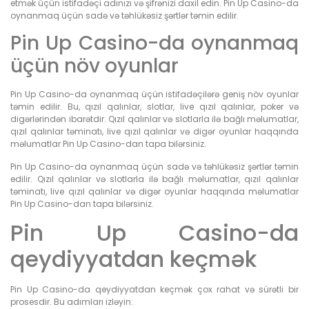
etmək üçün istifadəçi adınızı və şifrənizi daxil edin. Pin Up Casino-da
oynanmaq üçün sadə və təhlükəsiz şərtlər təmin edilir.
Pin Up Casino-da oynanmaq
üçün növ oyunlar
Pin Up Casino-da oynanmaq üçün istifadəçilərə geniş növ oyunlar
təmin edilir. Bu, qızıl qalınlar, slotlar, live qızıl qalınlar, poker və
digərlərindən ibarətdir. Qızıl qalınlar və slotlarla ilə bağlı məlumatlar,
qızıl qalınlar təminatı, live qızıl qalınlar və digər oyunlar haqqında
məlumatlar Pin Up Casino-dan tapa bilərsiniz.
Pin Up Casino-da oynanmaq üçün sadə və təhlükəsiz şərtlər təmin
edilir. Qızıl qalınlar və slotlarla ilə bağlı məlumatlar, qızıl qalınlar
təminatı, live qızıl qalınlar və digər oyunlar haqqında məlumatlar
Pin Up Casino-dan tapa bilərsiniz.
Pin Up Casino-da
qeydiyyatdan keçmək
Pin Up Casino-da qeydiyyatdan keçmək çox rahat və sürətli bir
prosesdir. Bu adımları izləyin: