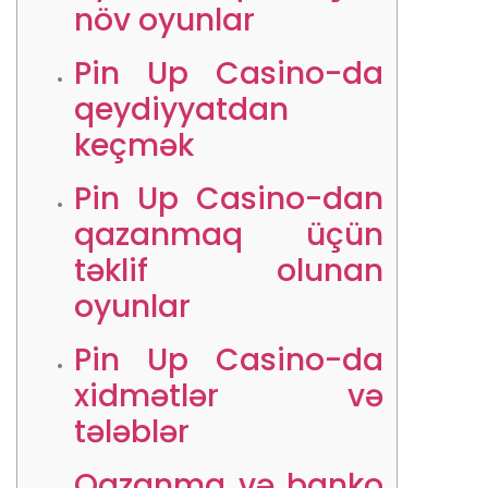
növ oyunlar
Pin Up Casino-da
qeydiyyatdan
keçmək
Pin Up Casino-dan
qazanmaq üçün
təklif olunan
oyunlar
Pin Up Casino-da
xidmətlər və
tələblər
Qazanma və banko