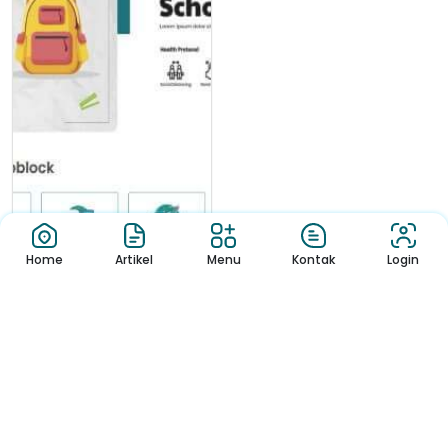
Home
Artikel
Menu
Kontak
Login