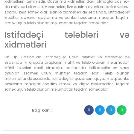
xidmətlərini təmin edir. Qazanma xidmətləri daxil olmaqla, casino-
da mövcud olan slot məsahələri, live casino oyunları, tarzlar və bəzi
spordu kəşf etmək olar. Banko xidmətləri də əsasında, istifadəçilər
kreditlər, qazancı qaytarma və banka hesabına maaşları təqdim
etmək üçün tələb olunan məlumatları təqdim etmək olar.
Istifadəçi tələbləri və
xidmətləri
Pin Up Casino-da istifadəçilər üçün tələblər və xidmətlər də
əsasında iki qrupda qruplanır: mühit və tələb olunan məlumatlar.
Mühit tələbləri daxil olmaqla, casino-da istifadəçilər ən yaxşı
oyunları seçmək üçün mühitləri təqdim edir. Tələb olunan
məlumatlar də əsasında, istifadəçilər qazancını qaytarmaq, banka
hesabına maaşları təqdim etmək və digər məlumatları təqdim
etmək üçün tələb olunan məlumatları təqdim etmək olar.
Bagikan :