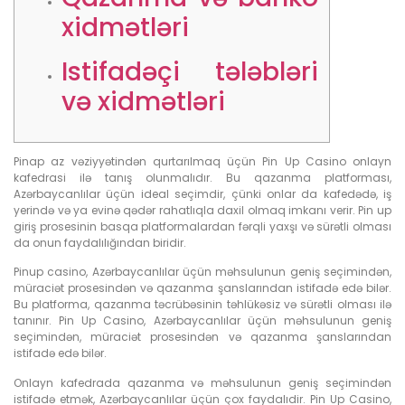
xidmətləri
Istifadəçi tələbləri
və xidmətləri
Pinap az vəziyyətindən qurtarılmaq üçün Pin Up Casino onlayn
kafedrasi ilə tanış olunmalıdır. Bu qazanma platforması,
Azərbaycanlılar üçün ideal seçimdir, çünki onlar da kafedədə, iş
yerində və ya evinə qədər rahatlıqla daxil olmaq imkanı verir. Pin up
giriş prosesinin basqa platformalardan fərqli yaxşı və sürətli olması
da onun faydalılığından biridir.
Pinup casino, Azərbaycanlılar üçün məhsulunun geniş seçimindən,
müraciət prosesindən və qazanma şanslarından istifadə edə bilər.
Bu platforma, qazanma təcrübəsinin təhlükəsiz və sürətli olması ilə
tanınır. Pin Up Casino, Azərbaycanlılar üçün məhsulunun geniş
seçimindən, müraciət prosesindən və qazanma şanslarından
istifadə edə bilər.
Onlayn kafedrada qazanma və məhsulunun geniş seçimindən
istifadə etmək, Azərbaycanlılar üçün çox faydalıdir. Pin Up Casino,