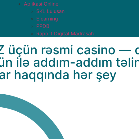
Aplikasi Online
SKL Lulusan
Elearning
PPDB
Raport Digital Madrasah
 üçün rəsmi casino — da
gün ilə addım-addım təl
lar haqqında hər şey