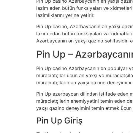
Pin Up casino Azərbaycanın ən yaxşı qazino 
lazim edən bütün funksiyaları və xidmətləri
lazimliklarını yerinə yetirir.
Pin Up casino, Azərbaycanın ən yaxşı qazino
lazim edən bütün funksiyaları və xidmətləri 
Azərbaycanın ən yaxşı qazino səhifəsidir, ə
Pin Up – Azərbaycanı
Pin Up casino Azərbaycanın ən populyar və 
müraciətçilər üçün ən yaxşı və müraciətçil
müraciətçilərin ən yaxşı qazino deneyimini
Pin Up azərbaycan dilindən istifadə edən mü
müraciətçilərin əhəmiyyətini təmin edən de
yaxşı qazino deneyimini təmin etmək üçün h
Pin Up Giriş