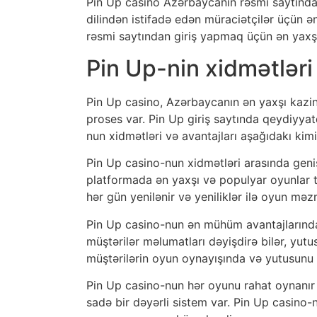
Pin Up casino Azərbaycanın rəsmi saytında
dilindən istifadə edən müraciətçilər üçün 
rəsmi saytından giriş yapmaq üçün ən yaxşı
Pin Up-nin xidmətləri 
Pin Up casino, Azərbaycanın ən yaxşı kazin
proses var. Pin Up giriş saytında qeydiyy
nun xidmətləri və avantajları aşağıdakı kimi
Pin Up casino-nun xidmətləri arasında gen
platformada ən yaxşı və populyar oyunlar ta
hər gün yenilənir və yeniliklər ilə oyun məzm
Pin Up casino-nun ən mühüm avantajlarından 
müştərilər məlumatları dəyişdirə bilər, yut
müştərilərin oyun oynayışında və yutusun
Pin Up casino-nun hər oyunu rahat oynanır 
sadə bir dəyərli sistem var. Pin Up casino-