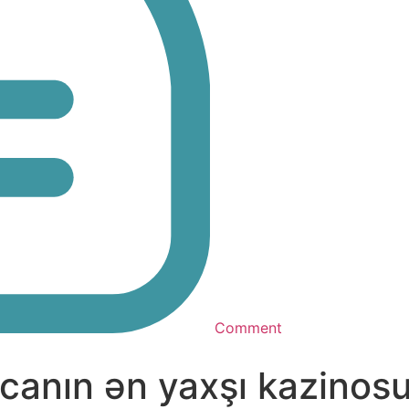
Comment
canın ən yaxşı kazinosu