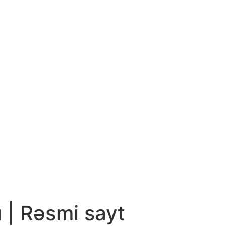
 | Rəsmi sayt