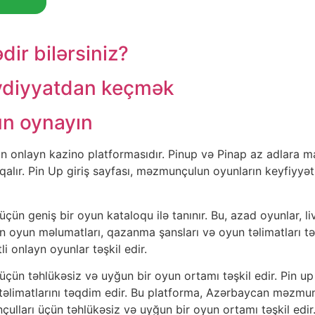
ir bilərsiniz?
ydiyyatdan keçmək
un oynayın
 onlayn kazino platformasıdır. Pinup və Pinap az adlara m
alır. Pin Up giriş sayfası, məzmunçulun oyunların keyfiyyət
n geniş bir oyun kataloqu ilə tanınır. Bu, azad oyunlar, live
 oyun məlumatları, qazanma şansları və oyun təlimatları tə
i onlayn oyunlar təşkil edir.
ün təhlükəsiz və uyğun bir oyun ortamı təşkil edir. Pin u
təlimatlarını təqdim edir. Bu platforma, Azərbaycan məzmunç
ulları üçün təhlükəsiz və uyğun bir oyun ortamı təşkil edir