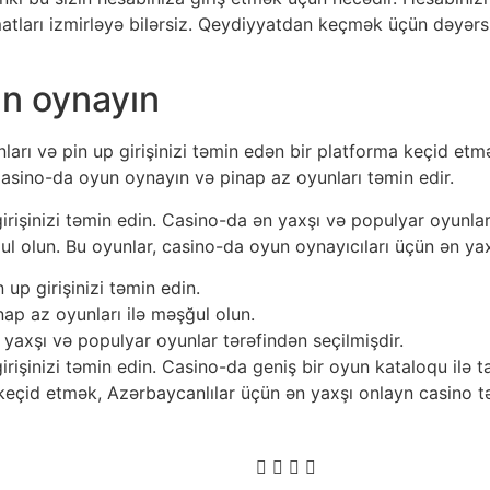
ları izmirləyə bilərsiz. Qeydiyyatdan keçmək üçün dəyərsiz
n oynayın
arı və pin up girişinizi təmin edən bir platforma keçid etm
 Casino-da oyun oynayın və pinap az oyunları təmin edir.
rişinizi təmin edin. Casino-da ən yaxşı və populyar oyunlar
l olun. Bu oyunlar, casino-da oyun oynayıcıları üçün ən yax
up girişinizi təmin edin.
ap az oyunları ilə məşğul olun.
axşı və populyar oyunlar tərəfindən seçilmişdir.
rişinizi təmin edin. Casino-da geniş bir oyun kataloqu ilə 
keçid etmək, Azərbaycanlılar üçün ən yaxşı onlayn casino tə