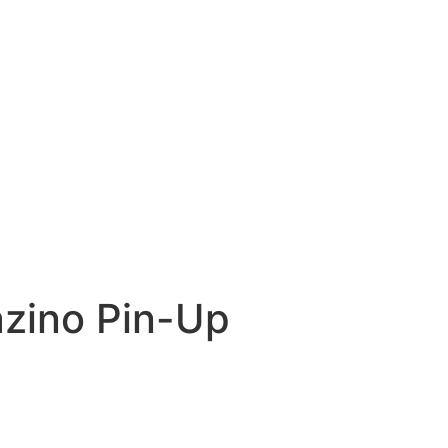
azino Pin-Up