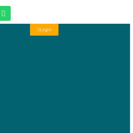
Login