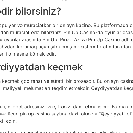
ir bilərsiniz?
opulyar və müraciətkar bir onlayn kazino. Bu platformada 
dən müraciət edə bilərsiniz. Pin Up Casino-da oyunlar əsasın
Bu oyunlar arasında Pin Up, Pinap Az və Pin Up Casino adlı 
hvdən korumaq üçün şifrlənmiş bir sistem tərəfindən idarə
ənli olmasına kömək edir.
ydiyyatdan keçmək
eçmək çox rahat və sürətli bir prosesdir. Bu onlayn casin
 maliyyəli məlumatları təqdim etməkdir. Qeydiyyatdan keç
ı, e-poçt adresinizi və şifrənizi daxil etməlisiniz. Bu məluma
üçün pin up casino saytına daxil olun və “Qeydiyyat” düym
il edin.
i bu sizin hesabınıza giriş etmək üçün necədir. Hesabınız