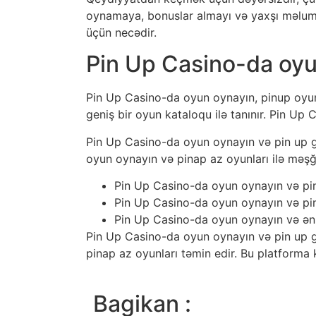
oynamaya, bonuslar almayı və yaxşı məlumat
üçün necədir.
Pin Up Casino-da oyu
Pin Up Casino-da oyun oynayın, pinup oyunl
geniş bir oyun kataloqu ilə tanınır. Pin Up
Pin Up Casino-da oyun oynayın və pin up gi
oyun oynayın və pinap az oyunları ilə məşğu
Pin Up Casino-da oyun oynayın və pin 
Pin Up Casino-da oyun oynayın və pin
Pin Up Casino-da oyun oynayın və ən y
Pin Up Casino-da oyun oynayın və pin up gi
pinap az oyunları təmin edir. Bu platforma 
Bagikan :