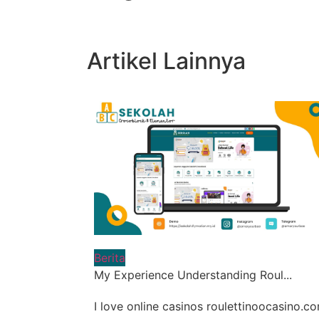
Artikel Lainnya
Berita
My Experience Understanding Roul...
I love online casinos roulettinoocasino.co