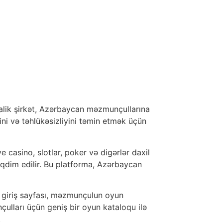
alik şirkət, Azərbaycan məzmunçullarına
ini və təhlükəsizliyini təmin etmək üçün
 casino, slotlar, poker və digərlər daxil
qdim edilir. Bu platforma, Azərbaycan
p giriş sayfası, məzmunçulun oyun
ulları üçün geniş bir oyun kataloqu ilə
.