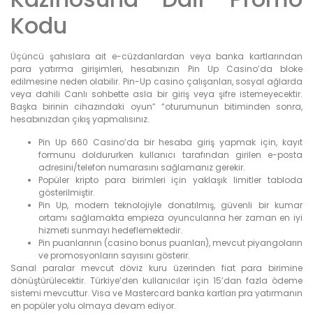
Kodu
Üçüncü şahıslara ait e-cüzdanlardan veya banka kartlarından
para yatırma girişimleri, hesabınızın Pin Up Casino’da bloke
edilmesine neden olabilir. Pin-Up casino çalışanları, sosyal ağlarda
veya dahili Canlı sohbette asla bir giriş veya şifre istemeyecektir.
Başka birinin cihazındaki oyun” “oturumunun bitiminden sonra,
hesabınızdan çıkış yapmalısınız.
Pin Up 660 Casino’da bir hesaba giriş yapmak için, kayıt
formunu doldururken kullanıcı tarafından girilen e-posta
adresini/telefon numarasını sağlamanız gerekir.
Popüler kripto para birimleri için yaklaşık limitler tabloda
gösterilmiştir.
Pin Up, modern teknolojiyle donatılmış, güvenli bir kumar
ortamı sağlamakta empieza oyuncularına her zaman en iyi
hizmeti sunmayı hedeflemektedir.
Pin puanlarının (casino bonus puanları), mevcut piyangoların
ve promosyonların sayısını gösterir.
Sanal paralar mevcut döviz kuru üzerinden fiat para birimine
dönüştürülecektir. Türkiye’den kullanıcılar için 15’dan fazla ödeme
sistemi mevcuttur. Visa ve Mastercard banka kartları pra yatırmanın
en popüler yolu olmaya devam ediyor.