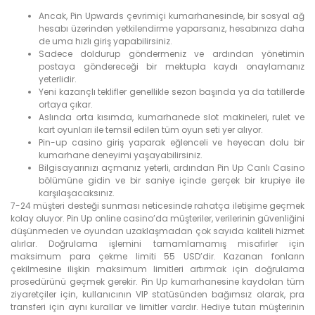
Ancak, Pin Upwards çevrimiçi kumarhanesinde, bir sosyal ağ
hesabı üzerinden yetkilendirme yaparsanız, hesabınıza daha
de uma hızlı giriş yapabilirsiniz.
Sadece doldurup göndermeniz ve ardından yönetimin
postaya göndereceği bir mektupla kaydı onaylamanız
yeterlidir.
Yeni kazançlı teklifler genellikle sezon başında ya da tatillerde
ortaya çıkar.
Aslında orta kısımda, kumarhanede slot makineleri, rulet ve
kart oyunları ile temsil edilen tüm oyun seti yer alıyor.
Pin-up casino giriş yaparak eğlenceli ve heyecan dolu bir
kumarhane deneyimi yaşayabilirsiniz.
Bilgisayarınızı açmanız yeterli, ardından Pin Up Canlı Casino
bölümüne gidin ve bir saniye içinde gerçek bir krupiye ile
karşılaşacaksınız.
7-24 müşteri desteği sunması neticesinde rahatça iletişime geçmek
kolay oluyor. Pin Up online casino’da müşteriler, verilerinin güvenliğini
düşünmeden ve oyundan uzaklaşmadan çok sayıda kaliteli hizmet
alırlar. Doğrulama işlemini tamamlamamış misafirler için
maksimum para çekme limiti 55 USD’dir. Kazanan fonların
çekilmesine ilişkin maksimum limitleri artırmak için doğrulama
prosedürünü geçmek gerekir. Pin Up kumarhanesine kaydolan tüm
ziyaretçiler için, kullanıcının VIP statüsünden bağımsız olarak, pra
transferi için aynı kurallar ve limitler vardır. Hediye tutarı müşterinin