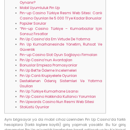
Oynanır?
Mobil Uyumluluk Pin Up
Pin-up Casino Türkiye Resmi Web Sitesi: Canlı
Casino Oyunları Ile 5 000 Tl’ye Kadar Bonuslar
Popüler Sorular
“Pin-up Casino Türkiye – Kumarbazlar Için
Sonsuz Fırsatlar
Pin Up Casino’da Em Virtude De Yatırma
Pin Up Kumarhanesinde Yönetim, Ruhsat Ve
Güvenlik
Pin-up Casino Slot Oyun Sağlayıcı Firmaları
Pin Up Casino’nun Avantajları
Bonuslar Empieza Promosyonlar
Pin Up Bet’te Ödeme Incelemeleri
Pin Up Canlı Krupiyelerle Oyunları
Dəstəklənən Ödəniş Sistemləri Və Yatırma
Üsulları
Pin Up Türkiye Kumarhane Lisansı
Pin Up Casino Hakkında Kullanıcı Yorumları
Pin Upwards Casino Nun Resmi Web Sitesi
Stolüstü Oyunlar
Aynı bilgisayar ya da mobil cihaz üzerinden Pin Up Casino’da farklı
hesaplara (farklı kişilere kayıtlı) giriş yapmak yasaktır. Bu tür giriş
denemeleri Pin Up güvenliği tarafından tespit edilecek ve bu tür kişisel