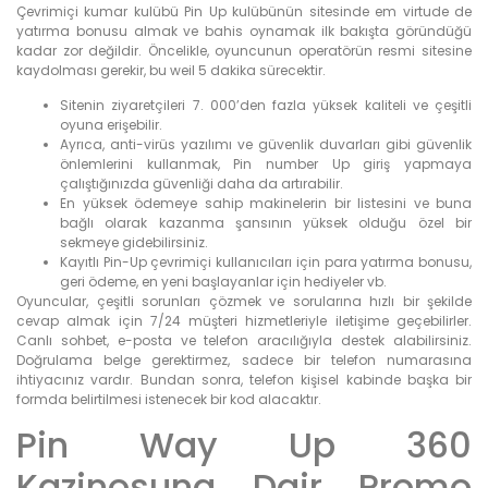
Çevrimiçi kumar kulübü Pin Up kulübünün sitesinde em virtude de
yatırma bonusu almak ve bahis oynamak ilk bakışta göründüğü
kadar zor değildir. Öncelikle, oyuncunun operatörün resmi sitesine
kaydolması gerekir, bu weil 5 dakika sürecektir.
Sitenin ziyaretçileri 7. 000’den fazla yüksek kaliteli ve çeşitli
oyuna erişebilir.
Ayrıca, anti-virüs yazılımı ve güvenlik duvarları gibi güvenlik
önlemlerini kullanmak, Pin number Up giriş yapmaya
çalıştığınızda güvenliği daha da artırabilir.
En yüksek ödemeye sahip makinelerin bir listesini ve buna
bağlı olarak kazanma şansının yüksek olduğu özel bir
sekmeye gidebilirsiniz.
Kayıtlı Pin-Up çevrimiçi kullanıcıları için para yatırma bonusu,
geri ödeme, en yeni başlayanlar için hediyeler vb.
Oyuncular, çeşitli sorunları çözmek ve sorularına hızlı bir şekilde
cevap almak için 7/24 müşteri hizmetleriyle iletişime geçebilirler.
Canlı sohbet, e-posta ve telefon aracılığıyla destek alabilirsiniz.
Doğrulama belge gerektirmez, sadece bir telefon numarasına
ihtiyacınız vardır. Bundan sonra, telefon kişisel kabinde başka bir
formda belirtilmesi istenecek bir kod alacaktır.
Pin Way Up 360
Kazinosuna Dair Promo