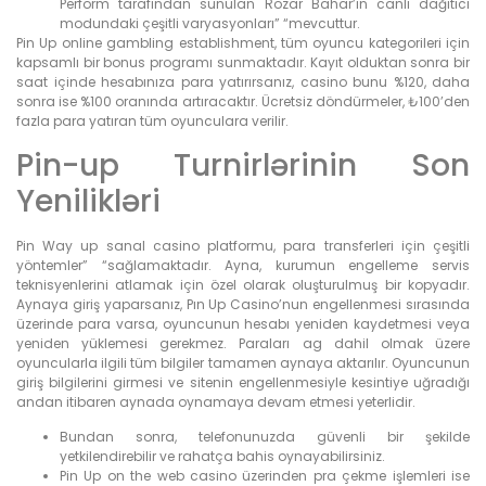
Perform tarafından sunulan Rozar Bahar’ın canlı dağıtıcı
modundaki çeşitli varyasyonları” “mevcuttur.
Pin Up online gambling establishment, tüm oyuncu kategorileri için
kapsamlı bir bonus programı sunmaktadır. Kayıt olduktan sonra bir
saat içinde hesabınıza para yatırırsanız, casino bunu %120, daha
sonra ise %100 oranında artıracaktır. Ücretsiz döndürmeler, ₺100’den
fazla para yatıran tüm oyunculara verilir.
Pin-up Turnirlərinin Son
Yenilikləri
Pin Way up sanal casino platformu, para transferleri için çeşitli
yöntemler” “sağlamaktadır. Ayna, kurumun engelleme servis
teknisyenlerini atlamak için özel olarak oluşturulmuş bir kopyadır.
Aynaya giriş yaparsanız, Pın Up Casino’nun engellenmesi sırasında
üzerinde para varsa, oyuncunun hesabı yeniden kaydetmesi veya
yeniden yüklemesi gerekmez. Paraları ag dahil olmak üzere
oyuncularla ilgili tüm bilgiler tamamen aynaya aktarılır. Oyuncunun
giriş bilgilerini girmesi ve sitenin engellenmesiyle kesintiye uğradığı
andan itibaren aynada oynamaya devam etmesi yeterlidir.
Bundan sonra, telefonunuzda güvenli bir şekilde
yetkilendirebilir ve rahatça bahis oynayabilirsiniz.
Pin Up on the web casino üzerinden pra çekme işlemleri ise