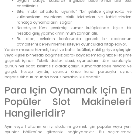
Uygun odaya katılarak İngilizce becerilerinizi bile test
edebilirsiniz.
Site, mobil cihazlarla uyumlu” “bir şekilde çalışmakta ve
kullanıcıların oyunlarını akıllı telefonları ve tabletlerinden
rahatça oynamalarını sağlar.
Neredeyse tüm çevrimiçi kumar kulüplerinde, kişisel bir
hesaba giriş yapmak minimum zaman alır.
Bu alan, evlerinin konforunda gerçek bir casinonun
atmosferini deneyimlemek isteyen oyunculara hitap ediyor.
Yardım masası hizmeti, kayıt ve bahis ödülleri, nakit giriş ve çıkış için
veya kişisel bir hesabı bağımsız olarak kaydedemediğinizde iletişime
geçmek içindir. Teknik destek sitesi, oyuncuların tüm sorularıyla
günün her saati kesintisiz olarak çalışır. Kumarhanedeki reward ve
gerçek hesap ayrıdır, oyuncu önce kendi parasıyla oynar,
başarısızlık durumunda bonus hesabını kullanabilir.
Para Için Oynamak Için En
Popüler Slot Makineleri
Hangileridir?
Ayın veya haftanın en iyi slotlarını görmek için popüler veya yeni
oyunlar bölümüne gitmenizi sağlayacaktır. Bu seçimlerdeki