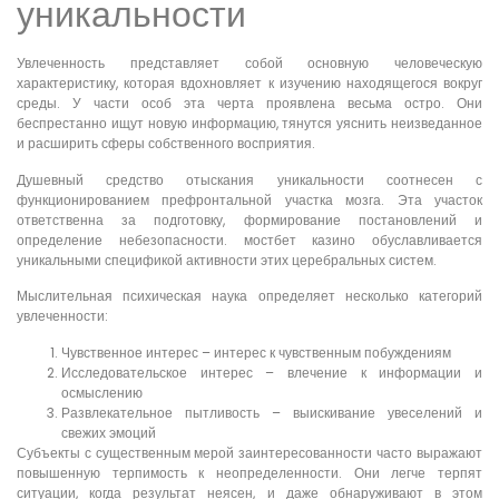
уникальности
Увлеченность представляет собой основную человеческую
характеристику, которая вдохновляет к изучению находящегося вокруг
среды. У части особ эта черта проявлена весьма остро. Они
беспрестанно ищут новую информацию, тянутся уяснить неизведанное
и расширить сферы собственного восприятия.
Душевный средство отыскания уникальности соотнесен с
функционированием префронтальной участка мозга. Эта участок
ответственна за подготовку, формирование постановлений и
определение небезопасности. мостбет казино обуславливается
уникальными спецификой активности этих церебральных систем.
Мыслительная психическая наука определяет несколько категорий
увлеченности:
Чувственное интерес – интерес к чувственным побуждениям
Исследовательское интерес – влечение к информации и
осмыслению
Развлекательное пытливость – выискивание увеселений и
свежих эмоций
Субъекты с существенным мерой заинтересованности часто выражают
повышенную терпимость к неопределенности. Они легче терпят
ситуации, когда результат неясен, и даже обнаруживают в этом