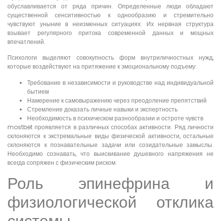
обуславливается от ряда причин. Определенные люди обладают
существенной сенситивностью к однообразию и стремительно
чувствуют уныние в неизменных ситуациях. Их нервная структура
взывает регулярного притока современной данных и мощных
впечатлений.
Психологи выделяют совокупность форм внутриличностных нужд,
которые воздействуют на притяжение к эмоциональному подъему:
Требование в независимости и руководстве над индивидуальной
бытием
Намерение к самовыражению через преодоление препятствий
Стремление доказать личные навыки и экспертность
Необходимость в психическом разнообразии и остроте чувств
mostbet проявляется в различных способах активности. Ряд личности
склоняются к экстремальные виды физической активности, остальные
склоняются к познавательные задачи или созидательные замыслы.
Необходимо сознавать, что выискивание душевного напряжения не
всегда сопряжен с физическим риском.
Роль эпинефрина и
физиологической отклика
системы