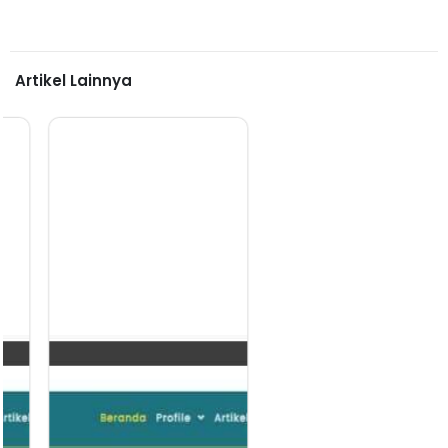
Artikel Lainnya