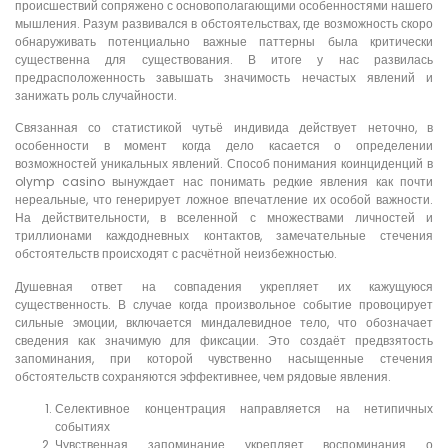
происшествий сопряжено с основополагающими особенностями нашего
мышления. Разум развивался в обстоятельствах, где возможность скоро
обнаруживать потенциально важные паттерны была критически
существенна для существования. В итоге у нас развилась
предрасположенность завышать значимость нечастых явлений и
занижать роль случайности.
Связанная со статистикой чутьё индивида действует неточно, в
особенности в момент когда дело касается о определении
возможностей уникальных явлений. Способ понимания коинциденций в
olymp casino вынуждает нас понимать редкие явления как почти
нереальные, что генерирует ложное впечатление их особой важности.
На действительности, в вселенной с множествами личностей и
триллионами каждодневных контактов, замечательные стечения
обстоятельств происходят с расчётной неизбежностью.
Душевная ответ на совпадения укрепляет их кажущуюся
существенность. В случае когда произвольное событие провоцирует
сильные эмоции, включается миндалевидное тело, что обозначает
сведения как значимую для фиксации. Это создаёт предвзятость
запоминания, при которой чувственно насыщенные стечения
обстоятельств сохраняются эффективнее, чем рядовые явления.
Селективное концентрация направляется на нетипичных
событиях
Чувственная запоминание укрепляет воспоминания о