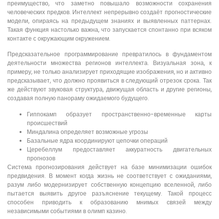
преимущество, что заметно повышало возможности сохранения
человеческих предков. Интеллект непрерывно создаёт прогностические
модели, опираясь на предыдущем знаниях и выявленных паттернах.
Такая функция настолько важна, что запускается спонтанно при всяком
контакте с окружающим окружением.
Предсказательное программирование превратилось в фундаментом
деятельности множества регионов интеллекта. Визуальная зона, к
примеру, не только анализирует приходящие изображения, но и активно
предсказывает, что должно проявиться в следующий отрезок срока. Так
же действуют звуковая структура, движущая область и другие регионы,
создавая полную панораму ожидаемого будущего.
Гиппокамп образует пространственно-временные карты
происшествий
Миндалина определяет возможные угрозы
Базальные ядра координируют цепочки операций
Церебеллум предоставляет аккуратность двигательных
прогнозов
Система прогнозирования действует на базе минимизации ошибок
предвидения. В момент когда жизнь не соответствует с ожиданиями,
разум либо модернизирует собственную концепцию вселенной, либо
пытается выявить другое разъяснение текущему. Такой процесс
способен приводить к образованию мнимых связей между
независимыми событиями в олимп казино.