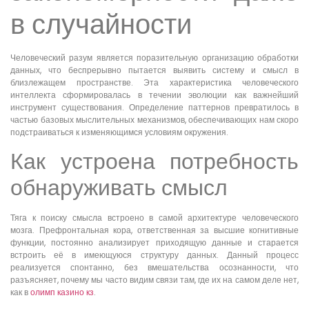
в случайности
Человеческий разум является поразительную организацию обработки
данных, что беспрерывно пытается выявить систему и смысл в
близлежащем пространстве. Эта характеристика человеческого
интеллекта сформировалась в течении эволюции как важнейший
инструмент существования. Определение паттернов превратилось в
частью базовых мыслительных механизмов, обеспечивающих нам скоро
подстраиваться к изменяющимся условиям окружения.
Как устроена потребность
обнаруживать смысл
Тяга к поиску смысла встроено в самой архитектуре человеческого
мозга. Префронтальная кора, ответственная за высшие когнитивные
функции, постоянно анализирует приходящую данные и старается
встроить её в имеющуюся структуру данных. Данный процесс
реализуется спонтанно, без вмешательства осознанности, что
разъясняет, почему мы часто видим связи там, где их на самом деле нет,
как в
олимп казино кз
.