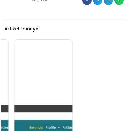
Bagikan :
Artikel Lainnya