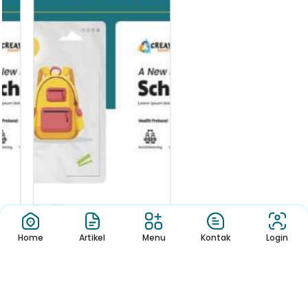
Home
Artikel
Menu
Kontak
Login