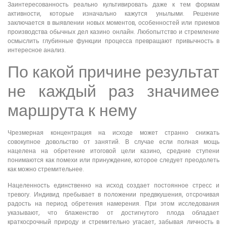
Заинтересованность реально культивировать даже к тем формам
активности, которые изначально кажутся унылыми. Решение
заключается в выявлении новых моментов, особенностей или приемов
производства обычных дел казино онлайн. Любопытство и стремление
осмыслить глубинные функции процесса превращают привычность в
интересное анализ.
По какой причине результат
не каждый раз значимее
маршрута к нему
Чрезмерная концентрация на исходе может странно снижать
совокупное довольство от занятий. В случае если полная мощь
нацелена на обретение итоговой цели казино, средние ступени
понимаются как помехи или принуждение, которое следует преодолеть
как можно стремительнее.
Нацеленность единственно на исход создает постоянное стресс и
тревогу. Индивид пребывает в положении предвкушения, отсрочивая
радость на период обретения намерения. При этом исследования
указывают, что блаженство от достигнутого плода обладает
краткосрочный природу и стремительно угасает, забывая личность в