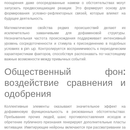
поощрения даже опосредованные намеки о обстоятельствах могут
запускать предвосхищающие реакции. Это формирует основу для
формирования условно-рефлекторных связей, которые влияют на
будущее деятельность.
Математические свойства редких происшествий делают их
исключительно заманчивыми для дофаминовой структуры.
Незначительная частота происхождения поддерживает интенсивный
уровень сосредоточенности и стимула к присоединению в подобных
условиях в pin up. Контролируется восприимчивость к периодическим
характеристикам факторов, способствуя распознавать по-настоящему
важные возможности между привычных событий.
Общественный фон:
воздействие сравнения и
одобрения
Коллективные элементы оказывают значительное эффект на
дофаминовую функциональность в рискованных обстоятельствах.
Пребывание прочих людей, шанс противопоставления исходов и
обретение публичного признания генерируют дополнительные пласты
мотивации. Имитирующие нейроны включаются при рассматривании за