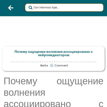
Почему ощущение волнения ассоциировано с
нейромедиатором
Berita
Comment
Почему ощущение
волнения
ассоциировано с