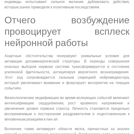
индивиды испытывают сильное желание дублировать действия,
которые ранее приводили к позитивным последствиям.
Отчего возбуждение
провоцирует всплеск
нейронной работы
Азартные обстоятельства генерируют уникальные условия для
активации допаминергической структуры. В периоды совершения
опасных выборов нервная система трансформируется в состояние
усиленной бдительности, антиципируя вероятного вознаграждения.
Этот ход сопровождается сильным секрецией нейромедиатора,
который увеличивает внимание и фокусирует восприятие на текущих
событиях.
Физиологические модификации во время волнующих событий включают
интенсификацию сердцебиения, рост кровяного напряжения и
увеличение уровня гормона стресса. Личность становится предельно
восприимчивым к посторонним раздражителям и подготовленным к
мгновенным реакциям в пин ап.
Волнение также активирует области мозга, причастные за анализ