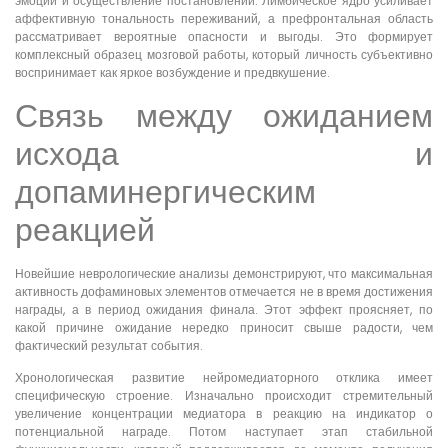
эмоций и осуществление постановлений. Лимбическое ядро усиливает
аффективную тональность переживаний, а префронтальная область
рассматривает вероятные опасности и выгоды. Это формирует
комплексный образец мозговой работы, который личность субъективно
воспринимает как яркое возбуждение и предвкушение.
Связь между ожиданием
исхода и
допаминергическим
реакцией
Новейшие неврологические анализы демонстрируют, что максимальная
активность дофаминовых элементов отмечается не в время достижения
награды, а в период ожидания финала. Этот эффект проясняет, по
какой причине ожидание нередко приносит свыше радости, чем
фактический результат события.
Хронологическая развитие нейромедиаторного отклика имеет
специфическую строение. Изначально происходит стремительный
увеличение концентрации медиатора в реакцию на индикатор о
потенциальной награде. Потом наступает этап стабильной