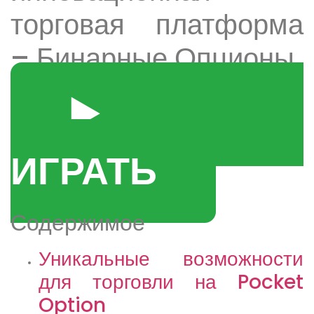
торговая платформа
– Бинарные Опционы
▶️
ИГРАТЬ
Содержимое
Уникальные возможности
для торговли на Pocket
Option