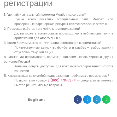
регистрации
1. Где найти актуальный промокод Мелбет на сегодня?
Лучше всего посетить официальный сайт Мелбет или
проверенные партнерские ресурсы, как melbetbonusoffers.ru.
2. Промокод работает и в мобильном приложении?
Да, вы можете активировать промокод как в веб-версии, так и в
приложении для Android и iOS.
3. Какие бонусы можно получить при регистрации с промокодом?
Приветственные депозиты, фрибеты и кэшбек — выбор зависит
от условий текущей акции.
4. Можно ли использовать промокод жителям Новосибирска и других
регионов России?
Конечно, бонусы доступны для всех зарегистрированных игроков
из России.
5. Как связаться со службой поддержки при проблемах с промокодом?
Позвоните по номеру
8 (800) 770-73-71
— специалисты помогут
быстро решить любые вопросы.
Bagikan :