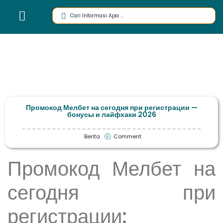
Промокод Мелбет на сегодня при регистрации —
бонусы и лайфхаки 2026
Berita
Comment
Промокод Мелбет на
сегодня при
регистрации: