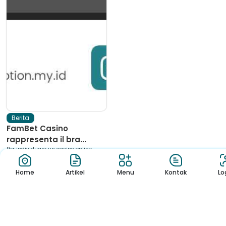
Berita
FamBet Casino
rappresenta il bra...
Per individuare un casino online
sicuro per la Svizzera, consi...
Home
Artikel
Menu
Kontak
Lo
Download App Sekolah
Nikmati Cara Mudah dan Menyenangkan Ketika Membaca Buku,
Update Informasi Sekolah Hanya Dalam Genggaman