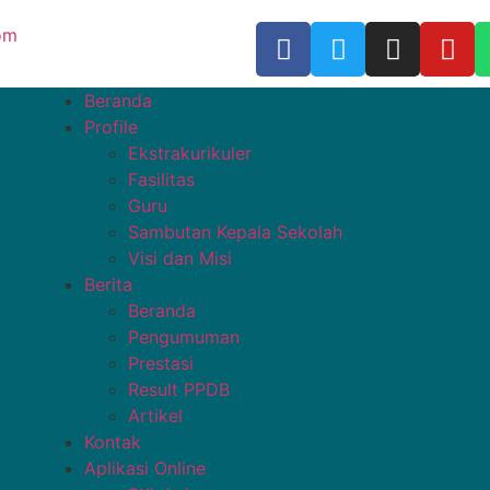
om
Beranda
Profile
Ekstrakurikuler
Fasilitas
Guru
Sambutan Kepala Sekolah
Visi dan Misi
Berita
Beranda
Pengumuman
Prestasi
Result PPDB
Artikel
Kontak
Aplikasi Online