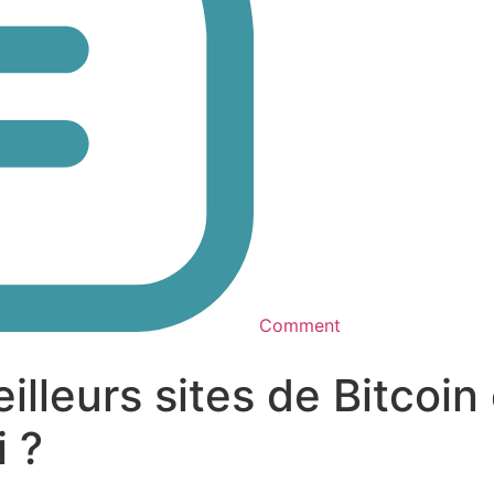
Comment
illeurs sites de Bitcoin
i ?