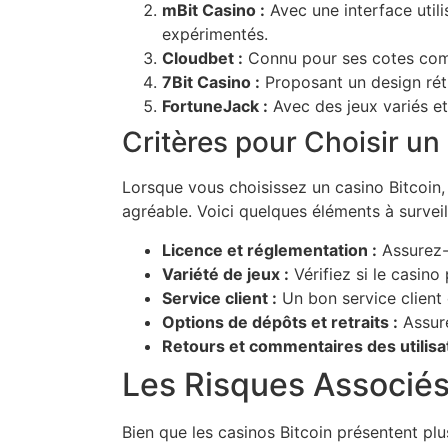
mBit Casino :
Avec une interface utili
expérimentés.
Cloudbet :
Connu pour ses cotes compé
7Bit Casino :
Proposant un design rétro
FortuneJack :
Avec des jeux variés et
Critères pour Choisir un
Lorsque vous choisissez un casino Bitcoin, 
agréable. Voici quelques éléments à surveill
Licence et réglementation :
Assurez-v
Variété de jeux :
Vérifiez si le casin
Service client :
Un bon service client
Options de dépôts et retraits :
Assure
Retours et commentaires des utilisa
Les Risques Associés
Bien que les casinos Bitcoin présentent plus