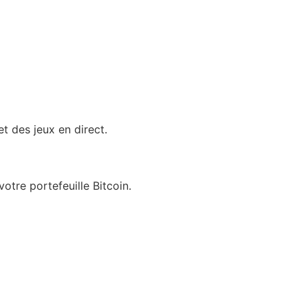
t des jeux en direct.
otre portefeuille Bitcoin.