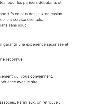
idéal pour les parieurs débutants et
portifs en plus des jeux de casino.
ellent service clientèle.
aris sans souci.
ur garantir une expérience sécurisée et
ité reconnue.
aiement qui vous conviennent.
périence avec le site.
 associés. Parmi eux, on retrouve :