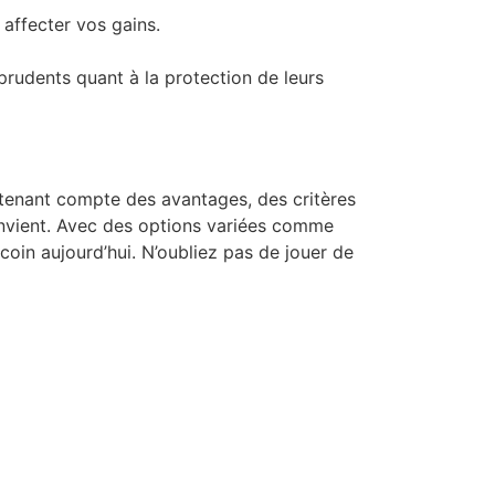
 affecter vos gains.
 prudents quant à la protection de leurs
n tenant compte des avantages, des critères
convient. Avec des options variées comme
coin aujourd’hui. N’oubliez pas de jouer de