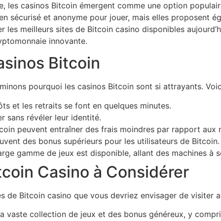
, les casinos Bitcoin émergent comme une option populair
n sécurisé et anonyme pour jouer, mais elles proposent ég
er les meilleurs sites de Bitcoin casino disponibles aujourd
cryptomonnaie innovante.
sinos Bitcoin
minons pourquoi les casinos Bitcoin sont si attrayants. Voi
s et les retraits se font en quelques minutes.
 sans révéler leur identité.
coin peuvent entraîner des frais moindres par rapport aux 
uvent des bonus supérieurs pour les utilisateurs de Bitcoin.
rge gamme de jeux est disponible, allant des machines à s
tcoin Casino à Considérer
es de Bitcoin casino que vous devriez envisager de visiter au
a vaste collection de jeux et des bonus généreux, y compris