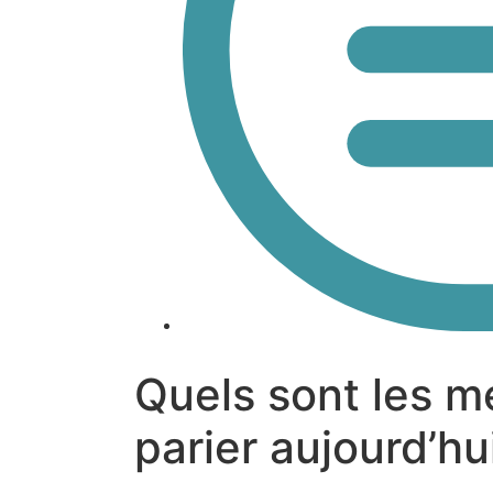
Quels sont les me
parier aujourd’hu