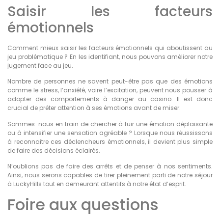
Saisir les facteurs
émotionnels
Comment mieux saisir les facteurs émotionnels qui aboutissent au
jeu problématique ? En les identifiant, nous pouvons améliorer notre
jugement face au jeu.
Nombre de personnes ne savent peut-être pas que des émotions
comme le stress, l’anxiété, voire l’excitation, peuvent nous pousser à
adopter des comportements à danger au casino. Il est donc
crucial de prêter attention à ses émotions avant de miser.
Sommes-nous en train de chercher à fuir une émotion déplaisante
ou à intensifier une sensation agréable ? Lorsque nous réussissons
à reconnaître ces déclencheurs émotionnels, il devient plus simple
de faire des décisions éclairés.
N’oublions pas de faire des arrêts et de penser à nos sentiments.
Ainsi, nous serons capables de tirer pleinement parti de notre séjour
à LuckyHills tout en demeurant attentifs à notre état d’esprit.
Foire aux questions