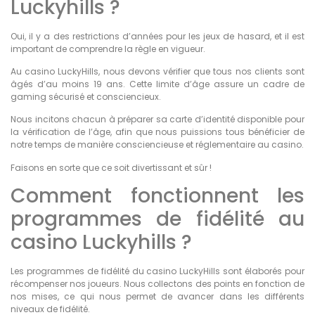
Luckyhills ?
Oui, il y a des restrictions d’années pour les jeux de hasard, et il est
important de comprendre la règle en vigueur.
Au casino LuckyHills, nous devons vérifier que tous nos clients sont
âgés d’au moins 19 ans. Cette limite d’âge assure un cadre de
gaming sécurisé et consciencieux.
Nous incitons chacun à préparer sa carte d’identité disponible pour
la vérification de l’âge, afin que nous puissions tous bénéficier de
notre temps de manière consciencieuse et réglementaire au casino.
Faisons en sorte que ce soit divertissant et sûr !
Comment fonctionnent les
programmes de fidélité au
casino Luckyhills ?
Les programmes de fidélité du casino LuckyHills sont élaborés pour
récompenser nos joueurs. Nous collectons des points en fonction de
nos mises, ce qui nous permet de avancer dans les différents
niveaux de fidélité.