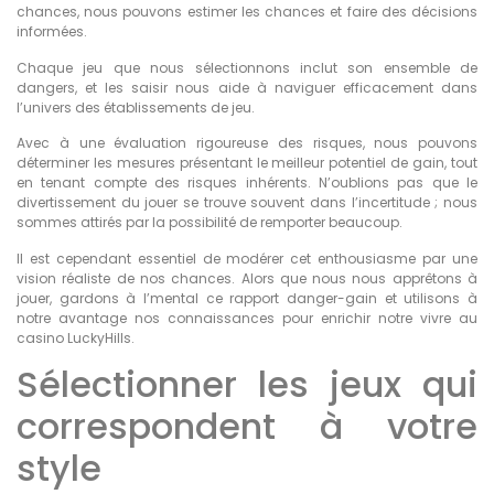
chances, nous pouvons estimer les chances et faire des décisions
informées.
Chaque jeu que nous sélectionnons inclut son ensemble de
dangers, et les saisir nous aide à naviguer efficacement dans
l’univers des établissements de jeu.
Avec à une évaluation rigoureuse des risques, nous pouvons
déterminer les mesures présentant le meilleur potentiel de gain, tout
en tenant compte des risques inhérents. N’oublions pas que le
divertissement du jouer se trouve souvent dans l’incertitude ; nous
sommes attirés par la possibilité de remporter beaucoup.
Il est cependant essentiel de modérer cet enthousiasme par une
vision réaliste de nos chances. Alors que nous nous apprêtons à
jouer, gardons à l’mental ce rapport danger-gain et utilisons à
notre avantage nos connaissances pour enrichir notre vivre au
casino LuckyHills.
Sélectionner les jeux qui
correspondent à votre
style