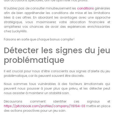
aux occasions spéciales, afin de optimiser nos profits.
N’oubliez pas de consulter minutieusement les
conditions
générales
afin de bien appréhender les conditions de mise et les limitations
liées à ces offres. En abordant les avantages avec une approche
stratégique, vous maximiserez votre allocation financière et
amplifierez vos chances de avoir des expériences enrichissantes
chez LuckyHills.
Faisons en sorte que chaque bonus compte !
Détecter les signes du jeu
problématique
Il est crucial pour nous d’être conscients aux signes d’alerte du jeu
problématique, car ils peuvent souvent être discrets.
Nous sommes tous vulnérables à des facteurs émotionnels qui
peuvent nous pousser à jouer plus que prévu, et les détecter peut
nous assister à maintenir un stabilité sain.
Découvrons comment identifier ces signaux et
https://pitchbook.com/profiles/company/119194-03
mettre en place
des actions proactives pour un jeu sain.