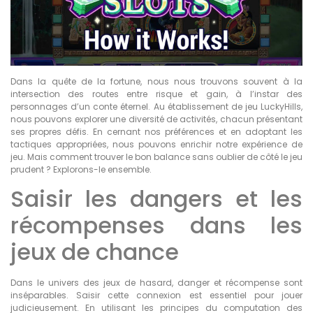
Dans la quête de la fortune, nous nous trouvons souvent à la
intersection des routes entre risque et gain, à l’instar des
personnages d’un conte éternel. Au établissement de jeu LuckyHills,
nous pouvons explorer une diversité de activités, chacun présentant
ses propres défis. En cernant nos préférences et en adoptant les
tactiques appropriées, nous pouvons enrichir notre expérience de
jeu. Mais comment trouver le bon balance sans oublier de côté le jeu
prudent ? Explorons-le ensemble.
Saisir les dangers et les
récompenses dans les
jeux de chance
Dans le univers des jeux de hasard, danger et récompense sont
inséparables. Saisir cette connexion est essentiel pour jouer
judicieusement. En utilisant les principes du computation des