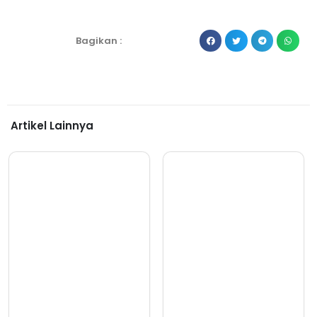
Bagikan :
Artikel Lainnya