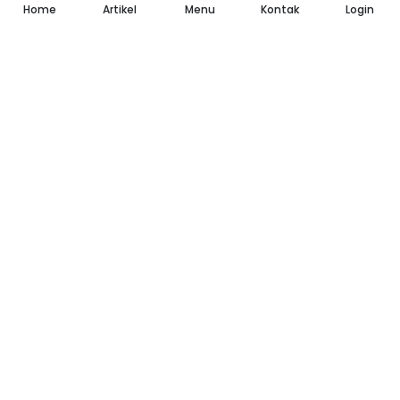
Home
Artikel
Menu
Kontak
Login