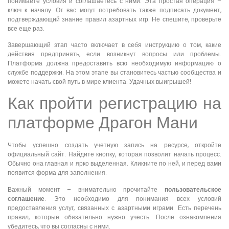
понимаете условия и соглашаетесь с ними. Эта простая операция –
ключ к началу. От вас могут потребовать также подписать документ,
подтверждающий знание правил азартных игр. Не спешите, проверьте
все еще раз.
Завершающий этап часто включает в себя инструкцию о том, какие
действия предпринять, если возникнут вопросы или проблемы.
Платформа должна предоставить всю необходимую информацию о
службе поддержки. На этом этапе вы становитесь частью сообщества и
можете начать свой путь в мире клиента. Удачных выигрышей!
Как пройти регистрацию на
платформе Драгон Мани
Чтобы успешно создать учетную запись на ресурсе, откройте
официальный сайт. Найдите кнопку, которая позволит начать процесс.
Обычно она главная и ярко выделенная. Кликните по ней, и перед вами
появится форма для заполнения.
Важный момент – внимательно прочитайте
пользовательское
соглашение
. Это необходимо для понимания всех условий
предоставления услуг, связанных с азартными играми. Есть перечень
правил, которые обязательно нужно учесть. После ознакомления
убедитесь, что вы согласны с ними.