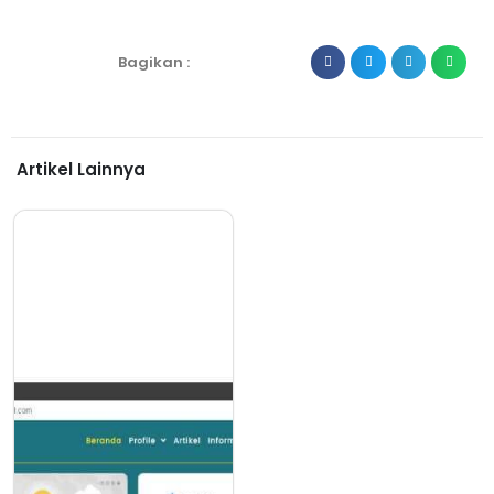
Bagikan :
Artikel Lainnya