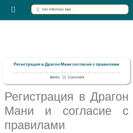
Регистрация в Драгон Мани согласие с правилами
Berita
Comment
Регистрация в Драгон
Мани и согласие с
правилами