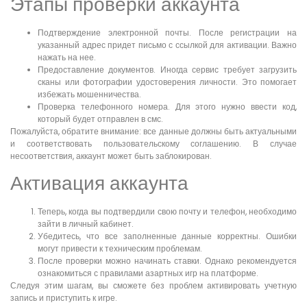
Этапы проверки аккаунта
Подтверждение электронной почты. После регистрации на
указанный адрес придет письмо с ссылкой для активации. Важно
нажать на нее.
Предоставление документов. Иногда сервис требует загрузить
сканы или фотографии удостоверения личности. Это помогает
избежать мошенничества.
Проверка телефонного номера. Для этого нужно ввести код,
который будет отправлен в смс.
Пожалуйста, обратите внимание: все данные должны быть актуальными
и соответствовать пользовательскому соглашению. В случае
несоответствия, аккаунт может быть заблокирован.
Активация аккаунта
Теперь, когда вы подтвердили свою почту и телефон, необходимо
зайти в личный кабинет.
Убедитесь, что все заполненные данные корректны. Ошибки
могут привести к техническим проблемам.
После проверки можно начинать ставки. Однако рекомендуется
ознакомиться с правилами азартных игр на платформе.
Следуя этим шагам, вы сможете без проблем активировать учетную
запись и приступить к игре.