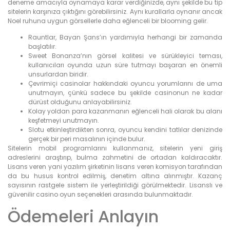
deneme amacıyla oynamaya karar verdiğinizde, aynı şekilde bu tip
sitelerin karşınıza çıktığını görebilirsiniz. Aynı kurallarla oynanır ancak
Noel ruhuna uygun görsellerle daha eğlenceli bir blooming gelir.
Rauntlar, Bayan Şans’ın yardımıyla herhangi bir zamanda
başlatılır.
Sweet Bonanza’nın görsel kalitesi ve sürükleyici teması,
kullanıcıları oyunda uzun süre tutmayı başaran en önemli
unsurlardan biridir.
Çevrimiçi casinolar hakkındaki oyuncu yorumlarını de uma
unutmayın, çünkü sadece bu şekilde casinonun ne kadar
dürüst olduğunu anlayabilirsiniz.
Kolay yoldan para kazanmanın eğlenceli hali olarak bu alanı
keşfetmeyi unutmayın.
Slotu etkinleştirdikten sonra, oyuncu kendini tatlılar denizinde
gerçek bir peri masalının içinde bulur.
Sitelerin mobil programlarını kullanmanız, sitelerin yeni giriş
adreslerini araştırıp, bulma zahmetini de ortadan kaldıracaktır.
Lisans veren yani yazılım şirketinin lisans veren komisyon tarafından
da bu husus kontrol edilmiş, denetim altına alınmıştır. Kazanç
sayısının rastgele sistem ile yerleştirildiği görülmektedir. Lisanslı ve
güvenilir casino oyun seçenekleri arasında bulunmaktadır.
Ödemeleri Anlayın