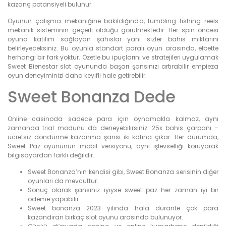
kazanç potansiyeli bulunur.
Oyunun çalışma mekaniğine bakıldığında, tumbling fishing reels
mekanik sisteminin geçerli olduğu görülmektedir. Her spin öncesi
oyuna katılım sağlayan şahıslar yani sizler bahis miktarını
belirleyeceksiniz. Bu oyunla standart paralı oyun arasında, elbette
herhangi bir fark yoktur. Özetle bu ipuçlarını ve stratejileri uygulamak
Sweet Bienestar slot oyununda başarı şansınızı artırabilir empieza
oyun deneyiminizi daha keyifli hale getirebilir.
Sweet Bonanza Dede
Online casinoda sadece para için oynamakla kalmaz, aynı
zamanda trial modunu da deneyebilirsiniz. 25x bahis çarpanı –
ücretsiz döndürme kazanma şansı iki katına çıkar. Her durumda,
Sweet Paz oyununun mobil versiyonu, aynı işlevselliği koruyarak
bilgisayardan farklı değildir.
Sweet Bonanza’nın kendisi gibi, Sweet Bonanza serisinin diğer
oyunları da mevcuttur.
Sonuç olarak şansınız iyiyse sweet paz her zaman iyi bir
ödeme yapabilir.
Sweet bonanza 2023 yılında hala durante çok para
kazandıran birkaç slot oyunu arasında bulunuyor.