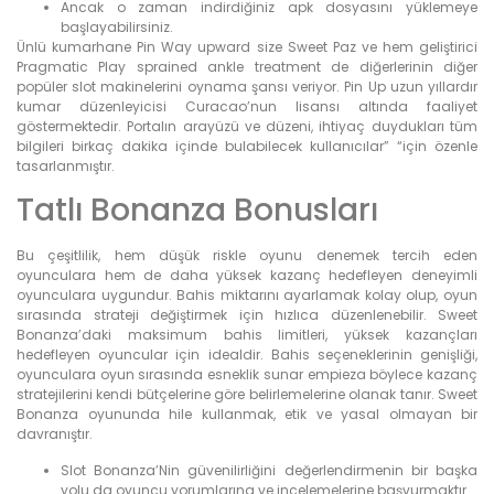
Ancak o zaman indirdiğiniz apk dosyasını yüklemeye
başlayabilirsiniz.
Ünlü kumarhane Pin Way upward size Sweet Paz ve hem geliştirici
Pragmatic Play sprained ankle treatment de diğerlerinin diğer
popüler slot makinelerini oynama şansı veriyor. Pin Up uzun yıllardır
kumar düzenleyicisi Curacao’nun lisansı altında faaliyet
göstermektedir. Portalın arayüzü ve düzeni, ihtiyaç duydukları tüm
bilgileri birkaç dakika içinde bulabilecek kullanıcılar” “için özenle
tasarlanmıştır.
Tatlı Bonanza Bonusları
Bu çeşitlilik, hem düşük riskle oyunu denemek tercih eden
oyunculara hem de daha yüksek kazanç hedefleyen deneyimli
oyunculara uygundur. Bahis miktarını ayarlamak kolay olup, oyun
sırasında strateji değiştirmek için hızlıca düzenlenebilir. Sweet
Bonanza’daki maksimum bahis limitleri, yüksek kazançları
hedefleyen oyuncular için idealdir. Bahis seçeneklerinin genişliği,
oyunculara oyun sırasında esneklik sunar empieza böylece kazanç
stratejilerini kendi bütçelerine göre belirlemelerine olanak tanır. Sweet
Bonanza oyununda hile kullanmak, etik ve yasal olmayan bir
davranıştır.
Slot Bonanza’Nin güvenilirliğini değerlendirmenin bir başka
yolu da oyuncu yorumlarına ve incelemelerine başvurmaktır.