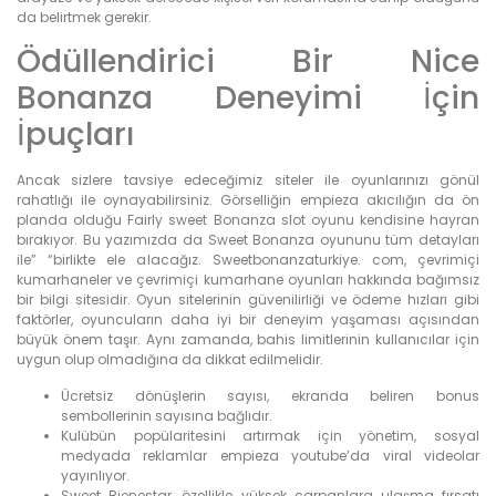
da belirtmek gerekir.
Ödüllendirici Bir Nice
Bonanza Deneyimi İçin
İpuçları
Ancak sizlere tavsiye edeceğimiz siteler ile oyunlarınızı gönül
rahatlığı ile oynayabilirsiniz. Görselliğin empieza akıcılığın da ön
planda olduğu Fairly sweet Bonanza slot oyunu kendisine hayran
bırakıyor. Bu yazımızda da Sweet Bonanza oyununu tüm detayları
ile” “birlikte ele alacağız. Sweetbonanzaturkiye. com, çevrimiçi
kumarhaneler ve çevrimiçi kumarhane oyunları hakkında bağımsız
bir bilgi sitesidir. Oyun sitelerinin güvenilirliği ve ödeme hızları gibi
faktörler, oyuncuların daha iyi bir deneyim yaşaması açısından
büyük önem taşır. Aynı zamanda, bahis limitlerinin kullanıcılar için
uygun olup olmadığına da dikkat edilmelidir.
Ücretsiz dönüşlerin sayısı, ekranda beliren bonus
sembollerinin sayısına bağlıdır.
Kulübün popülaritesini artırmak için yönetim, sosyal
medyada reklamlar empieza youtube’da viral videolar
yayınlıyor.
Sweet Bienestar, özellikle yüksek çarpanlara ulaşma fırsatı