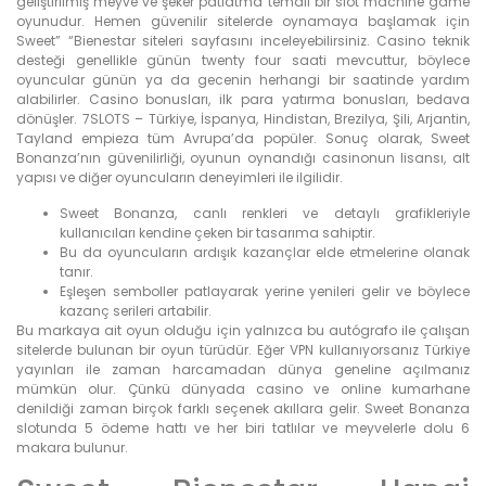
geliştirilmiş meyve ve şeker patlatma temalı bir slot machine game
oyunudur. Hemen güvenilir sitelerde oynamaya başlamak için
Sweet” “Bienestar siteleri sayfasını inceleyebilirsiniz. Casino teknik
desteği genellikle günün twenty four saati mevcuttur, böylece
oyuncular günün ya da gecenin herhangi bir saatinde yardım
alabilirler. Casino bonusları, ilk para yatırma bonusları, bedava
dönüşler. 7SLOTS – Türkiye, İspanya, Hindistan, Brezilya, Şili, Arjantin,
Tayland empieza tüm Avrupa’da popüler. Sonuç olarak, Sweet
Bonanza’nın güvenilirliği, oyunun oynandığı casinonun lisansı, alt
yapısı ve diğer oyuncuların deneyimleri ile ilgilidir.
Sweet Bonanza, canlı renkleri ve detaylı grafikleriyle
kullanıcıları kendine çeken bir tasarıma sahiptir.
Bu da oyuncuların ardışık kazançlar elde etmelerine olanak
tanır.
Eşleşen semboller patlayarak yerine yenileri gelir ve böylece
kazanç serileri artabilir.
Bu markaya ait oyun olduğu için yalnızca bu autógrafo ile çalışan
sitelerde bulunan bir oyun türüdür. Eğer VPN kullanıyorsanız Türkiye
yayınları ile zaman harcamadan dünya geneline açılmanız
mümkün olur. Çünkü dünyada casino ve online kumarhane
denildiği zaman birçok farklı seçenek akıllara gelir. Sweet Bonanza
slotunda 5 ödeme hattı ve her biri tatlılar ve meyvelerle dolu 6
makara bulunur.