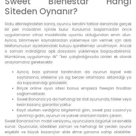
Sweet Bienestar Hangi
Siteden Oynanır?
Slotu etkinleştirdikten sonra, oyuncu kendini tatlılar denizinde gerçek
bir peri masalının içinde bulur. Kuruluma başlamadan önce
uygulamanın cihaz modelinizle uyumlu olduğundan emin olun.
Ayrıca, bilinmeyen kaynaklardan yüklemeye izin vermek için akıllı
telefonunuzun ayarlarındaki kutuyu işaretlemeyi unutmayın. Ancak
o zaman indirdiğiniz apk dosyasını yüklemeye başlayabilirsiniz.
Mümkünse, uygulamayı ilk” “kez çalıştırdığınızda izinleri ek olarak
onaylamanız gerekecektir.
Ayrıca, bazı şahıslar tarafından da oyunun kişisel web
sayfalarına, sitelerine ya ag benzer ortamlara aktarıldığı ya
da kopyalandığı görülebilir.
Birçok online oyun sitesi bonus empieza freespin fırsatları
sağlamaktadır.
Sweet Bonanza ya da herhangi bir slot oyununda, hileler veya
kesin kazanç garantisi yoktur.
Kayıt olurken verdiğiniz bilgilerinizi girin, sweet paz casino’ya
çevrimiçi gidin, oyunun ve yüksek oranların tadını çıkarın.
Sweet Bonanza’nın mobil versiyonu, oyunculara özgürlük ve esneklik
sunar. Oyuncular, istedikleri zaman ve herhangi bir yerden oyuna
erişebilir ve büyük kazançlar elde etme şansına sahip olabilirler.