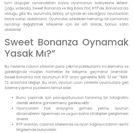
tüm düşüşler oynandıktan sonra oyuncunun bakiyesine eklenir.
Çoğu videoda, Sweet Bonanza ve Big Bass Paz, RTP’de, Bonanza’da
olduğu gibi. Bu durumda, birkaç yıl içinde en sevdiğiniz oyunlardan
birine sahip olabilirsiniz. Oyuncular, istedikleri herhangi bir zamanda
oynanışı değiştirmek isteyenler için bir artı olarak, bonus satın
alabilirler.
Sweet Bonanza Oynamak
Yasak Mı?”
Bu nedenle casino sitesinin para çekme politikalarını incelemeniz ve
gerektiğinde müşteri hizmetleri ile iletişime geçmeniz önemlidir.
Sweet Bonanza slot oyununun RTP oranı genellikle %96. 51 ile” “%96.
72 arasında değişir. Bu oran, oyunun uzun vadede oyunculara geri
ödeme yapma yüzdesini temsil eder.
Bunu yapmak için pasaportunuzun taranmış bir fotoğrafını
destek ekibine göndermeniz gerekecektir.
Oyuncuların hile arayışına girmesi yerine, oyunun
dinamiklerini öğrenmesi ve uygun bahis stratejileri geliştirmesi
önerilir.
RTP oranları, casinos sitelerinde ve oyun sağlayıcılarının resmi
bilgilerinde bulunabilir.