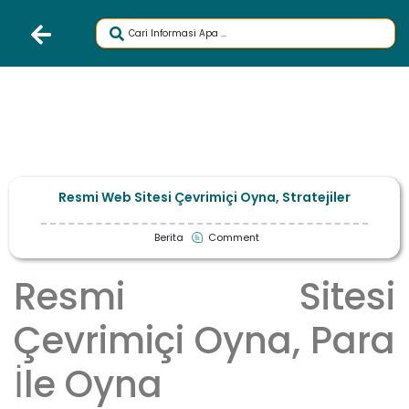
Resmi Web Sitesi Çevrimiçi Oyna, Stratejiler
Berita
Comment
Resmi Sitesi
Çevrimiçi Oyna, Para
İle Oyna