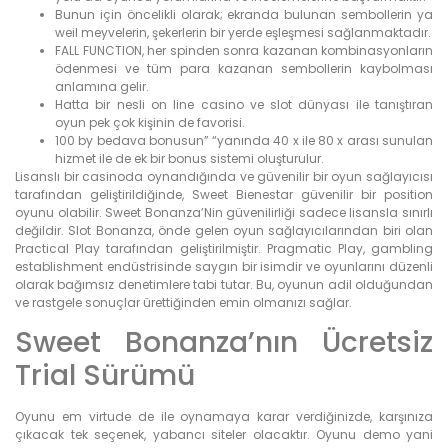
Bunun için öncelikli olarak; ekranda bulunan sembollerin ya
weil meyvelerin, şekerlerin bir yerde eşleşmesi sağlanmaktadır.
FALL FUNCTION, her spinden sonra kazanan kombinasyonların
ödenmesi ve tüm para kazanan sembollerin kaybolması
anlamına gelir.
Hatta bir nesli on line casino ve slot dünyası ile tanıştıran
oyun pek çok kişinin de favorisi.
100 by bedava bonusun” “yanında 40 x ile 80 x arası sunulan
hizmet ile de ek bir bonus sistemi oluşturulur.
Lisanslı bir casinoda oynandığında ve güvenilir bir oyun sağlayıcısı
tarafından geliştirildiğinde, Sweet Bienestar güvenilir bir position
oyunu olabilir. Sweet Bonanza’Nin güvenilirliği sadece lisansla sınırlı
değildir. Slot Bonanza, önde gelen oyun sağlayıcılarından biri olan
Practical Play tarafından geliştirilmiştir. Pragmatic Play, gambling
establishment endüstrisinde saygın bir isimdir ve oyunlarını düzenli
olarak bağımsız denetimlere tabi tutar. Bu, oyunun adil olduğundan
ve rastgele sonuçlar ürettiğinden emin olmanızı sağlar.
Sweet Bonanza’nın Ücretsiz
Trial Sürümü
Oyunu em virtude de ile oynamaya karar verdiğinizde, karşınıza
çıkacak tek seçenek, yabancı siteler olacaktır. Oyunu demo yani