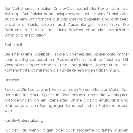
Der Vorteil eines mobilen Online-Casinos ist die Flexibilität in der
Nutzung. Der Spieler kann beispielsweise mit seinem Tablet oder
auch einem Smartphone auf das Casino zugreifen und dort Geld
einzahlern, Spiele spielen und Auszahlungen vornehmen. Die
Plattform läuft direkt aus dem Browser ohne eine zusätzliche
Download-Installation.
Sicherheit
Bei einer Online-Spielbank ist die Sicherheit des Spielerkonto immer
sehr wichtig zu beachten. RockstarWin vertraut auf sichere SSL
Verschlüsselungsmethoden und sorgfältige Überprüfung der
Konteninhalte, damit man als Kunde keine Sorgen haben muss.
Lizenzen
RockstarWin besitzt eine Lizenz nach den Vorschriften von Malta. Das
bedeutet für einen Spieler in Deutschland, dass die wichtigsten
Anforderungen an ein lizensiertes Online-Casino erfüllt sind und
man unter diesen Bedingungen keine rechtlichen Probleme haben
wird.
Kunde-Unterstützung
Für den Fall, wenn Fragen oder auch Probleme auftreten müssen