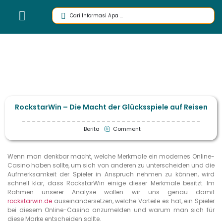
RockstarWin – Die Macht der Glücksspiele auf Reisen
Berita
Comment
Wenn man denkbar macht, welche Merkmale ein modernes Online-
Casino haben sollte, um sich von anderen zu unterscheiden und die
Aufmerksamkeit der Spieler in Anspruch nehmen zu können, wird
schnell klar, dass RockstarWin einige dieser Merkmale besitzt. Im
Rahmen unserer Analyse wollen wir uns genau damit
rockstarwin.de
auseinandersetzen, welche Vorteile es hat, ein Spieler
bei diesem Online-Casino anzumelden und warum man sich für
diese Marke entscheiden sollte.