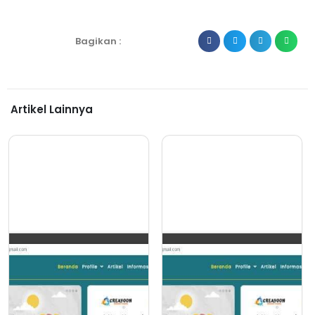
Bagikan :
Artikel Lainnya