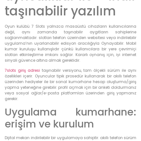
taşınabilir yazılım
Oyun kulübü 7 Slots yalnızca masaüstü cihazların kullanıcılarına
değil, aynı zamanda taşınabilir aygıtların sahiplerine
sağlanmaktadır. slotları telefon üzerinden websitesi veya indirilebilir
uygulama’nın uyarlanabilir edisyon aracılığıyla Oynayabilir. Mobil
kumar kuruluşu kullanışlıdır çünkü kullanıcılara bir yere çevrimiçi
slotları etkinleştirme imkanı sağlar. Kararlı oynanış için, iyi internet
sinyali güvence altına almak gereklidir.
7slots giriş adresi
taşınabilir versiyonu, tam ölçekli sürüm ile aynı
özellikleri içerir. Oyuncular tipik prosedür kullanarak bir akıllı telefon
üzerinden hediyeler ile bir sanal kumarhane hesap oluşturma/giriş
yapma yeteneğine girebilir. profil açmak için bir anketi doldurmanız
veya sosyal ağlar/e-posta platformları üzerinden giriş yapmanız
gerekir.
Uygulama kumarhane:
erişim ve kurulum
Dijital mekan indirilebilir bir uygulamaya sahiptir. akıllı telefon sürüm