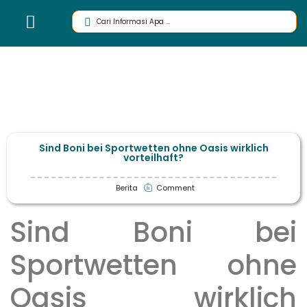
Sind Boni bei Sportwetten ohne Oasis wirklich
vorteilhaft?
Berita
Comment
Sind Boni bei
Sportwetten ohne
Oasis wirklich