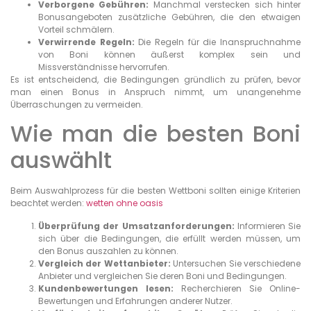
Verborgene Gebühren:
Manchmal verstecken sich hinter
Bonusangeboten zusätzliche Gebühren, die den etwaigen
Vorteil schmälern.
Verwirrende Regeln:
Die Regeln für die Inanspruchnahme
von Boni können äußerst komplex sein und
Missverständnisse hervorrufen.
Es ist entscheidend, die Bedingungen gründlich zu prüfen, bevor
man einen Bonus in Anspruch nimmt, um unangenehme
Überraschungen zu vermeiden.
Wie man die besten Boni
auswählt
Beim Auswahlprozess für die besten Wettboni sollten einige Kriterien
beachtet werden:
wetten ohne oasis
Überprüfung der Umsatzanforderungen:
Informieren Sie
sich über die Bedingungen, die erfüllt werden müssen, um
den Bonus auszahlen zu können.
Vergleich der Wettanbieter:
Untersuchen Sie verschiedene
Anbieter und vergleichen Sie deren Boni und Bedingungen.
Kundenbewertungen lesen:
Recherchieren Sie Online-
Bewertungen und Erfahrungen anderer Nutzer.