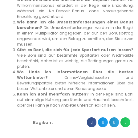
Willkommensbonus erfordert in der Regel eine Einzahlung,
während ein No-Deposit-Bonus ohne vorausgehende
Einzahlung gewährt wird.
Wie kann ich die Umsatzanforderungen eines Bonus
berechnen?
Die Umsatzanforderungen werden in der Regel
in einem Multiplikator angegeben, der auf den Bonusbetrag
angewendet wird, um den Betrag zu ermitteln, den Sie setzen
müssen.
Gibt es Boni, die sich für jede Sportart nutzen lassen?
Viele Boni sind auf bestimmte Sportarten oder Wettmärkte
beschränkt; daher ist es wichtig, die Bedingungen genau zu
prüfen.
Wo finde ich Informationen über die besten
Wettanbieter?
Online-Vergleichsseiten und
Bewertungsportale bieten hilfreiche Informationen über die
besten Wettanbieter und deren Bonusangebote.
Kann ich Boni mehrfach nutzen?
In der Regel sind Boni
auf einmalige Nutzung pro Kunde und Haushalt beschränkt,
aber dies kann je nach Anbieter unterschiedlich sein.
Bagikan :