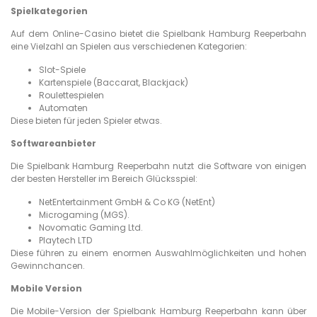
Spielkategorien
Auf dem Online-Casino bietet die Spielbank Hamburg Reeperbahn
eine Vielzahl an Spielen aus verschiedenen Kategorien:
Slot-Spiele
Kartenspiele (Baccarat, Blackjack)
Roulettespielen
Automaten
Diese bieten für jeden Spieler etwas.
Softwareanbieter
Die Spielbank Hamburg Reeperbahn nutzt die Software von einigen
der besten Hersteller im Bereich Glücksspiel:
NetEntertainment GmbH & Co KG (NetEnt)
Microgaming (MGS).
Novomatic Gaming Ltd.
Playtech LTD
Diese führen zu einem enormen Auswahlmöglichkeiten und hohen
Gewinnchancen.
Mobile Version
Die Mobile-Version der Spielbank Hamburg Reeperbahn kann über