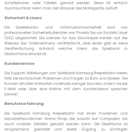
Smartphones oder Tablets genutzt werden. Diese ist einfach
durchsuchbar, wenn man den Browser des Mobilgeräts aufruft.
Sicherheit & Lizenz
Die Spielerkonto- und -informationssicherheit wird von
professionellen Sicherheitsdiensten wie Thawte Secure Sockets Layer
(SSL) abgesichert. Die Lizenzen für das Glücksspiel werden auf der
Website des Unternehmens veröffentlicht, aber leider gibt es keine
Veröffentlichung anhand welcher Lizenz die Spielbank in
Deutschland erlaubt ist.
Kundenservice
Die Support-Abteilungen von Spielbank Hamburg Reeperbahn bieten
Hilfe bei technischen Problemen und Fragen zu Boni und Spielen. Die
Kunden erhalten Antworten innerhalb weniger Stunden, indem sie per
E-Mail oder über eine Hotline mit dem Kundendienst sprechen
können.
Benutzererfahrung
Die Spielbank Hamburg Reeperbahn hat einen modernen und
benutzerfreundlichen Online-Shop, der sowohl auf Computern als
auch mobilen Geräten genutzt werden kann. Die Oberfläche ist
ansprechend gestaltet und bietet Zugang zu wichtigen