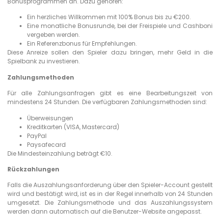
Bonusprogrammen an. Dazu gehören:
Ein herzliches Willkommen mit 100% Bonus bis zu €200.
Eine monatliche Bonusrunde, bei der Freispiele und Cashboni
vergeben werden.
Ein Referenzbonus für Empfehlungen.
Diese Anreize sollen den Spieler dazu bringen, mehr Geld in die
Spielbank zu investieren.
Zahlungsmethoden
Für alle Zahlungsanfragen gibt es eine Bearbeitungszeit von
mindestens 24 Stunden. Die verfügbaren Zahlungsmethoden sind:
Überweisungen
Kreditkarten (VISA, Mastercard)
PayPal
Paysafecard
Die Mindesteinzahlung beträgt €10.
Rückzahlungen
Falls die Auszahlungsanforderung über den Spieler-Account gestellt
wird und bestätigt wird, ist es in der Regel innerhalb von 24 Stunden
umgesetzt. Die Zahlungsmethode und das Auszahlungssystem
werden dann automatisch auf die Benutzer-Website angepasst.