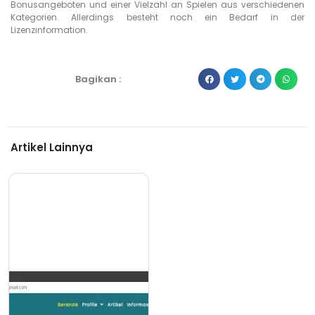
Bonusangeboten und einer Vielzahl an Spielen aus verschiedenen
Kategorien. Allerdings besteht noch ein Bedarf in der
Lizenzinformation.
Bagikan :
Artikel Lainnya