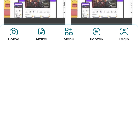
Home
Artikel
Menu
Kontak
Login
Berita
Berita
Playjonny Casino
Trend
Lydkvalitet Vur...
społecznościowego
For den moderne online casino-
gamingu:...
entusiast er grafisk design og s...
Sektor hazardu internetowego w
Polsce od lat przeobraża https:...
1
2
3
4
5
6