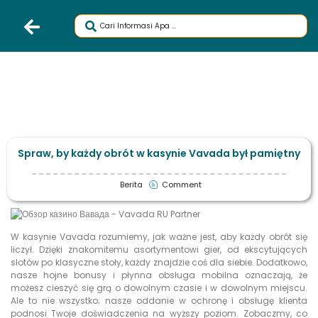
Spraw, by każdy obrót w kasynie Vavada był pamiętny
Berita
Comment
W kasynie Vavada rozumiemy, jak ważne jest, aby każdy obrót się
liczył. Dzięki znakomitemu asortymentowi gier, od ekscytujących
slotów po klasyczne stoły, każdy znajdzie coś dla siebie. Dodatkowo,
nasze hojne bonusy i płynna obsługa mobilna oznaczają, że
możesz cieszyć się grą o dowolnym czasie i w dowolnym miejscu.
Ale to nie wszystko; nasze oddanie w ochronę i obsługę klienta
podnosi Twoje doświadczenia na wyższy poziom. Zobaczmy, co