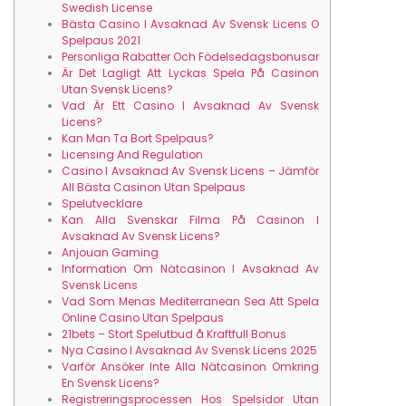
Swedish License
Bästa Casino I Avsaknad Av Svensk Licens O
Spelpaus 2021
Personliga Rabatter Och Födelsedagsbonusar
Är Det Lagligt Att Lyckas Spela På Casinon
Utan Svensk Licens?
Vad Är Ett Casino I Avsaknad Av Svensk
Licens?
Kan Man Ta Bort Spelpaus?
Licensing And Regulation
Casino I Avsaknad Av Svensk Licens – Jämför
All Bästa Casinon Utan Spelpaus
Spelutvecklare
Kan Alla Svenskar Filma På Casinon I
Avsaknad Av Svensk Licens?
Anjouan Gaming
Information Om Nätcasinon I Avsaknad Av
Svensk Licens
Vad Som Menas Mediterranean Sea Att Spela
Online Casino Utan Spelpaus
21bets – Stort Spelutbud å Kraftfull Bonus
Nya Casino I Avsaknad Av Svensk Licens 2025
Varför Ansöker Inte Alla Nätcasinon Omkring
En Svensk Licens?
Registreringsprocessen Hos Spelsidor Utan