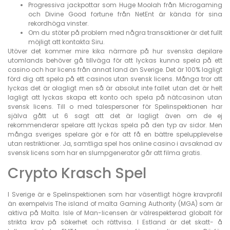
Progressiva jackpottar som Huge Moolah från Microgaming
och Divine Good fortune från NetEnt är kända för sina
rekordhöga vinster.
Om du stöter på problem med några transaktioner är det fullt
möjligt att kontakta Siru.
Utöver det kommer mire kika närmare på hur svenska depilare
utomlands behöver gå tillväga för att lyckas kunna spela på ett
casino och har licens från annat land än Sverige. Det är 100% lagligt
förd dig att spela på ett casinos utan svensk licens. Många tror att
lyckas det är olagligt men så är absolut inte fallet utan det är helt
lagligt att lyckas skapa ett konto och spela på nätcasinon utan
svensk licens. Till o med talespersoner för Spelinspektionen har
själva gått ut 6 sagt att det är lagligt även om de ej
rekommenderar spelare att lyckas spela på den typ av sidor. Men
många sveriges spelare gör e för att få en bättre spelupplevelse
utan restriktioner. Ja, samtliga spel hos online casino i avsaknad av
svensk licens som har en slumpgenerator går att filma gratis.
Crypto Krasch Spel
I Sverige är e Spelinspektionen som har väsentligt högre kravprofil
än exempelvis The island of malta Gaming Authority (MGA) som är
aktiva på Malta. Isle of Man-licensen är välrespekterad globalt för
strikta krav på säkerhet och rättvisa. I Estland är det skatt- å