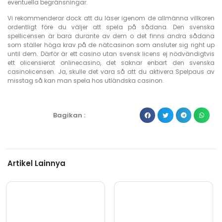
eventuella begränsningar.
Vi rekommenderar dock att du läser igenom de allmänna villkoren
ordentligt före du väljer att spela på sådana. Den svenska
spellicensen är bara durante av dem o det finns andra sådana
som ställer höga krav på de nätcasinon som ansluter sig right up
until dem. Därför är ett casino utan svensk licens ej nödvändigtvis
ett olicensierat onlinecasino, det saknar enbart den svenska
casinolicensen. Ja, skulle det vara så att du aktivera Spelpaus av
misstag så kan man spela hos utländska casinon.
Bagikan :
Artikel Lainnya