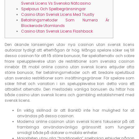
Svensk Licens Vs Svenska Nätcasino
Spelpaus Och Spelbegränsningar
Casino Utan Svensk Licens Med Trustly
Betalningsmetoder Som Numera Är
Blockerade Utomlands
Casino Utan Svensk Licens Flashback
Den ökande lanseringen utav nya casinon utan svensk licens
autorizar tydligt att efterfrågan är hög. Många spelare söker sej till
dessa casinon för att få större bonusar, fler spelalternativ och sobre
friare spelupplevelse utan de restriktioner som svenska casinon
innebär. Ett mobil online casino utan svensk licens erbjuder ofta
större bonusar, fler betalningsmetoder och ett bredare spelutbud
utan svenska restriktioner som insättningsgränser. För spelare som
söker frihet och variation i sin spelupplevelse kan detta vara ett
attraktivt alternativ. Den mestadels vanliga bonusen du hittar hos
både casino utan svensk licens och gambling establishment med
svensk licens.
En viktig skillnad är att BankID inte har mulighed for at
användas på dessa casinon.
Moderna online casinon utan svensk licens fokuserar på att
frambringa användarvänliga gränssnitt som fungerar
smidigt både på datorer o mobila enheter.
Majoriteten utav alla “traditionella” spelbolag erbjuder någon