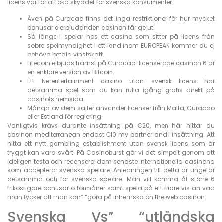
licens var för att öka skyddet för svenska konsumenter.
Även på Curacao finns det inga restriktioner för hur mycket
bonusar o erbjudanden casinon får ge ut.
Så länge i spelar hos ett casino som sitter på licens från
sobre spelmyndighet i ett land inom EUROPEAN kommer du ej
behöva betala vinstskatt.
Litecoin erbjuds främst på Curacao-licenserade casinon 6 är
en enklare version av Bitcoin.
Ett Netentertainment casino utan svensk licens har
detsamma spel som du kan rulla igång gratis direkt på
casinots hemsida.
Många av dem sajter använder licenser från Malta, Curacao
eller Estland för reglering.
Vanligtvis krävs durante insättning på €20, men här hittar du
casinon mediterranean endast €10 my partner and i insättning. Att
hitta ett nytt gambling establishment utan svensk licens som är
tryggt kan vara svårt. På Casinoburst gör vi det simpelt genom att
ideligen testa och recensera dom senaste internationella casinona
som accepterar svenska spelare. Anledningen till detta är ungefär
detsamma och för svenska spelare. Man vill komma åt större 6
frikostigare bonusar o förmåner samt spela på ett friare vis än vad
man tycker att man kan” “göra på inhemska on the web casinon.
Svenska Vs” “utländska