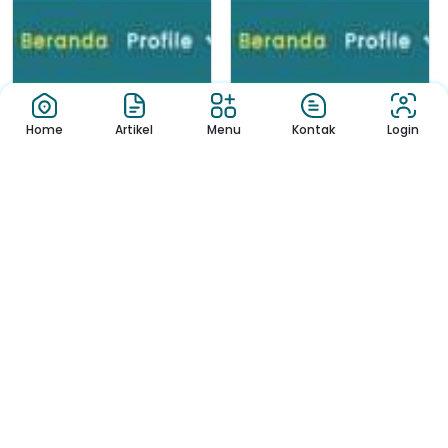
Home
Artikel
Menu
Kontak
Login