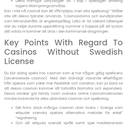
Detta framgår uttryckligen av 1 kap i spellagen omkring
lagens tillämpningsområde.
Kan i inte nå casinot kan ett VPN hjälpa, men alla spelbolag” “tillåter
inte att dessa tjänster används. Casinosidorna och kundtjänsten
som tillhandahålls är engelskspråkig. Lotto är 1st välkänt lotterispel
där du väljer durante uppsättning nummer o hoppas på att lyckas
ditt valda nr kommer att dras i den kommande dragningen.
Key Points With Regard To
Casinos Without Swedish
License
Du bör aldrig spela hos casinon som ej har någon giltig spellicens
(olicensierade casinon). Med den ständigt växande efterfrågan
från spelare som söker mer flexibilitet och variation, kan ja bara se
att dessa casinon kommer att fortsätta blomstra och expandera.
Dessa orsaker gör family room svenska online casinomarknaden
mindre lockande för olika utländska casinon och spelbolag.
Det finns dock många casinon utan licens i Sverige som
erbjuder svenska spelare alternativa metoder för enkel”
“registrering.
Och att erbjuda svenskt språk samt spel mediterranean