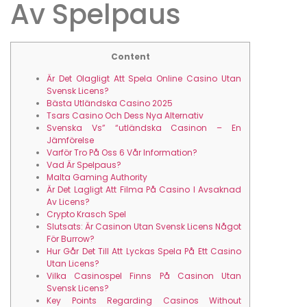
Av Spelpaus
Content
Är Det Olagligt Att Spela Online Casino Utan
Svensk Licens?
Bästa Utländska Casino 2025
Tsars Casino Och Dess Nya Alternativ
Svenska Vs” “utländska Casinon – En
Jämförelse
Varför Tro På Oss 6 Vår Information?
Vad Är Spelpaus?
Malta Gaming Authority
Är Det Lagligt Att Filma På Casino I Avsaknad
Av Licens?
Crypto Krasch Spel
Slutsats: Är Casinon Utan Svensk Licens Något
För Burrow?
Hur Går Det Till Att Lyckas Spela På Ett Casino
Utan Licens?
Vilka Casinospel Finns På Casinon Utan
Svensk Licens?
Key Points Regarding Casinos Without