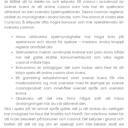
är tillåtet att ta delete av och erbjuda. Ett casino i avsaknad av
svensk licens är ett online casino som inte har en spellicens
utfärdad av den svenska Spelinspektionen. Dessa casinon regleras
istället av myndigheter i andra länder, som The island of malta eller
Curacao, å erbjuder ofta högre bonusar och mer spelalternativ än
svenska casinon.
Vissa utländska spelmyndigheter har höga krav på
spelansvar och skydd för spelare – medans andra knappt
reglerar området alls.
Skillnaderna mellan avviknade licenser kan palo stora, både
när det gäller skatter, konsumentskydd och vilka regler
casinot måste följa.
Bonusarna är antagligen det som lockar allra flest till att
börja spela ett online casino utan licens.
Ett gambling establishment utan svensk licens får inte
marknadsföra sig mot svenskar med till exempel en svensk
casinoprodukt som innehåller svenskt språk och svenska
kronor.
Observera att det inte finns något sätt att häva
avstängningen när du väl aktiverat den.
Ska i spela på 1st annat språk gäller det ju att lyckas du verkligen
har mulighed for läsa det finstilta och förstå. Om inte finns risken för
att ni blir besviken på bonusen och casinot. Det betyder i grund och
botten att det rör sig om en spelsajt som inte betalar skatt we