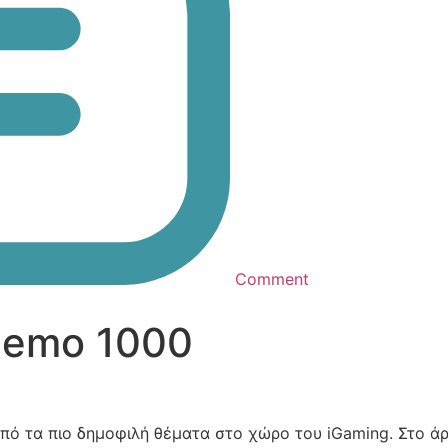
Comment
demo 1000
πό τα πιο δημοφιλή θέματα στο χώρο του iGaming. Στο ά