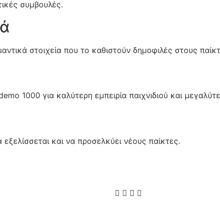
τικές συμβουλές.
κά
αντικά στοιχεία που το καθιστούν δημοφιλές στους παίκτ
demo 1000 για καλύτερη εμπειρία παιχνιδιού και μεγαλύτε
 εξελίσσεται και να προσελκύει νέους παίκτες.