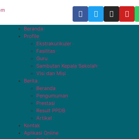
om
Beranda
Profile
Ekstrakurikuler
Fasilitas
Guru
Sambutan Kepala Sekolah
Visi dan Misi
Berita
Beranda
Pengumuman
Prestasi
Result PPDB
Artikel
Kontak
Aplikasi Online