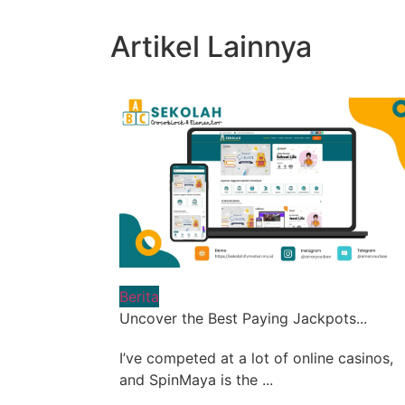
Artikel Lainnya
Berita
Uncover the Best Paying Jackpots...
I’ve competed at a lot of online casinos,
and SpinMaya is the ...