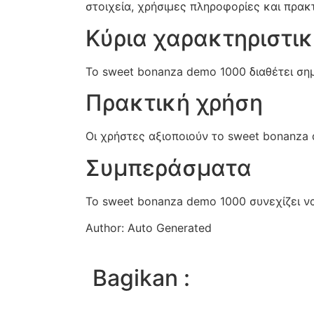
στοιχεία, χρήσιμες πληροφορίες και πρακ
Κύρια χαρακτηριστι
Το sweet bonanza demo 1000 διαθέτει σημ
Πρακτική χρήση
Οι χρήστες αξιοποιούν το sweet bonanza 
Συμπεράσματα
Το sweet bonanza demo 1000 συνεχίζει να
Author: Auto Generated
Bagikan :