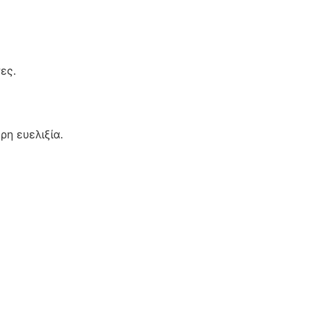
ες.
ρη ευελιξία.