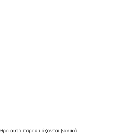
ρθρο αυτό παρουσιάζονται βασικά