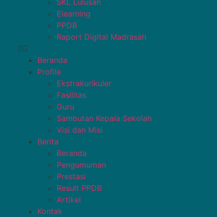
SKL Lulusan
Elearning
PPDB
Raport Digital Madrasah
Beranda
Profile
Ekstrakurikuler
Fasilitas
Guru
Sambutan Kepala Sekolah
Visi dan Misi
Berita
Beranda
Pengumuman
Prestasi
Result PPDB
Artikel
Kontak