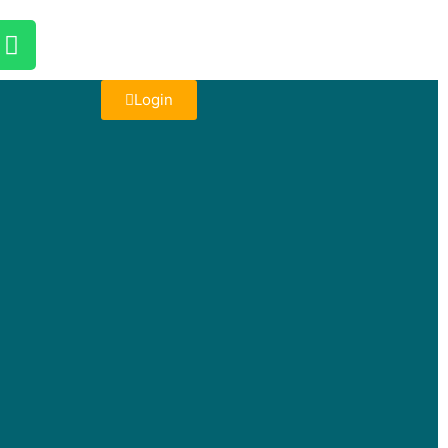
Login