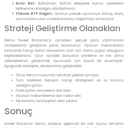
Ante Bet:
Bahsinizin %25’ini ekleyerek bonus özelliklerin
tetiklenme olasılığını artırabilirsiniz.
Yüksek RTP Değeri:
Oyunun yüksek oyuncuya dönüş oranı,
oyunculara uzun vadede kazanç sağlamayı amaçlıyor.
Strateji Geliştirme Olanakları
Demo Sweet Bonanza’yı oynarken, gerçek para yatırmadan
stratejilerinizi geliştirme şansı bulursunuz. Oyunun mekaniklerini
tanıyarak, hangi bahis seviyesinin sizin için daha uygun olduğunu
keşfedebilirsiniz. Oyun içindeki bonusları yönetme ve risk alma
yeteneklerinizi geliştirmek, oyuncular için büyük bir avantajdır.
Aşağıdaki stratejiler, deneyiminizi geliştirebilir:
Önce demo modunda rahat bir şekilde oynayın.
Tüm özellikleri deneyin, hangi stratejilerin en iyi sonucu
verdiğini görün.
Farklı bahis seviyelerini test edin.
Oyunun mekaniklerine dair notlar alın.
Her kazanç ve kayıptan ders çıkarın.
Sonuç
Sweet Bonanza Demo, sadece eğlenceli bir slot oyunu olmanın