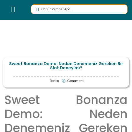
Sweet Bonanza Demo: Neden Denemeniz Gereken Bir
Slot Deneyimi?
Berita
Comment
Sweet Bonanza
Demo: Neden
Denemeniz Gereken