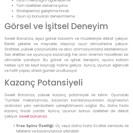
Oyun mekaniğini öğrenebilme
Tüm özellikleri deneme şansı
Stratejilerinizi geliştirme fırsatı
Oyun içi bonusları deneyimleme
Görsel ve İşitsel Deneyim
Sweet Bonanza, eşsiz görsel tasarımı ve müzikleriyle dikkat çekiyor.
Renkli şekerler ve meyveler, izleyiciyi oyun atmosferine çekiyor.
Grafikler, yüksek çözünürlükte ve akıcı animasyonlarla destekleniyor.
Ses efektleri ise oyuncuya kazandığı her anın önemini hissettiren bir
atmosfer yaratıyor. Bu görsel ve işitsel deneyim, oyuna katılan
herkes için bir keyif kaynağı haline geliyor. Ayrıca, oyunun eğlenceli
ve hafif yapısı, stresli günleri unutturuyor.
Kazanç Potansiyeli
Sweet Bonanza, yüksek kazanç potansiyeli ile bilinir. Oyundaki
‘Tumble’ mekanizması, kazanan kombinasyonların düşmesinin
ardından yeni sembollerin yerleştirilmesini sağlar. Bu, daha fazla
kazanç fırsatı yaratır. Ayrıca, oyunun bonus özellikleri de dikkat
çekiyor:
sweet bonanza
Free Spins Özelliği:
Üç veya daha fazla Scatter sembolü ile
tetiklenir ve kazançlarınızı artırabilir.