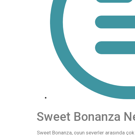
Sweet Bonanza Ner
Sweet Bonanza, oyun severler arasında çok p