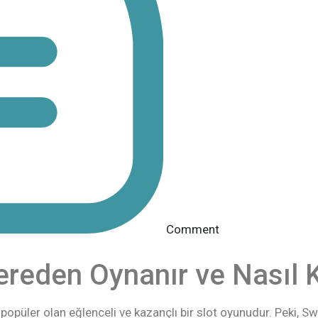
Comment
eden Oynanır ve Nasıl K
opüler olan eğlenceli ve kazançlı bir slot oyunudur. Peki, S