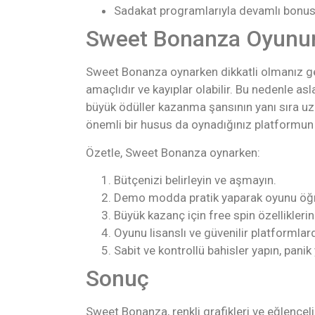
Sadakat programlarıyla devamlı bonu
Sweet Bonanza Oyunun
Sweet Bonanza oynarken dikkatli olmanız gere
amaçlıdır ve kayıplar olabilir. Bu nedenle a
büyük ödüller kazanma şansının yanı sıra uz
önemli bir husus da oynadığınız platformun 
Özetle, Sweet Bonanza oynarken:
Bütçenizi belirleyin ve aşmayın.
Demo modda pratik yaparak oyunu öğr
Büyük kazanç için free spin özelliklerin
Oyunu lisanslı ve güvenilir platformlar
Sabit ve kontrollü bahisler yapın, pani
Sonuç
Sweet Bonanza, renkli grafikleri ve eğlencel