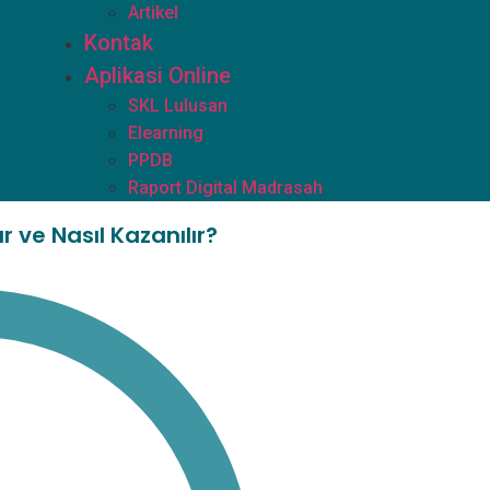
Artikel
Kontak
Aplikasi Online
SKL Lulusan
Elearning
PPDB
Raport Digital Madrasah
ve Nasıl Kazanılır?