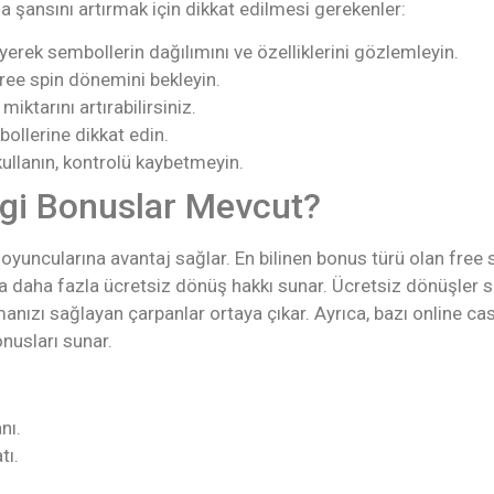
a şansını artırmak için dikkat edilmesi gerekenler:
ek sembollerin dağılımını ve özelliklerini gözlemleyin.
free spin dönemini bekleyin.
miktarını artırabilirsiniz.
ollerine dikkat edin.
ullanın, kontrolü kaybetmeyin.
gi Bonuslar Mevcut?
yuncularına avantaj sağlar. En bilinen bonus türü olan free 
 daha fazla ücretsiz dönüş hakkı sunar. Ücretsiz dönüşler sı
zı sağlayan çarpanlar ortaya çıkar. Ayrıca, bazı online cas
nusları sunar.
nı.
tı.