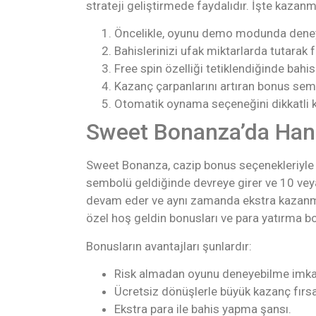
strateji geliştirmede faydalıdır. İşte kazanm
Öncelikle, oyunu demo modunda deneyer
Bahislerinizi ufak miktarlarda tutarak 
Free spin özelliği tetiklendiğinde bahis 
Kazanç çarpanlarını artıran bonus semb
Otomatik oynama seçeneğini dikkatli k
Sweet Bonanza’da Han
Sweet Bonanza, cazip bonus seçenekleriyle o
sembolü geldiğinde devreye girer ve 10 veya
devam eder ve aynı zamanda ekstra kazanmanı
özel hoş geldin bonusları ve para yatırma bo
Bonusların avantajları şunlardır:
Risk almadan oyunu deneyebilme imka
Ücretsiz dönüşlerle büyük kazanç fırsa
Ekstra para ile bahis yapma şansı.