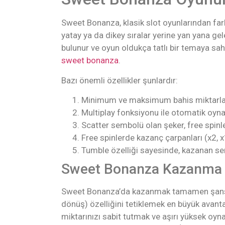
Sweet Bonanza, klasik slot oyunlarından fark
yatay ya da dikey sıralar yerine yan yana ge
bulunur ve oyun oldukça tatlı bir temaya sahi
sweet bonanza
.
Bazı önemli özellikler şunlardır:
Minimum ve maksimum bahis miktarları 
Multiplay fonksiyonu ile otomatik oyn
Scatter sembolü olan şeker, free spinler
Free spinlerde kazanç çarpanları (x2, x1
Tumble özelliği sayesinde, kazanan semb
Sweet Bonanza Kazanma St
Sweet Bonanza’da kazanmak tamamen şansa d
dönüş) özelliğini tetiklemek en büyük avanta
miktarınızı sabit tutmak ve aşırı yüksek o