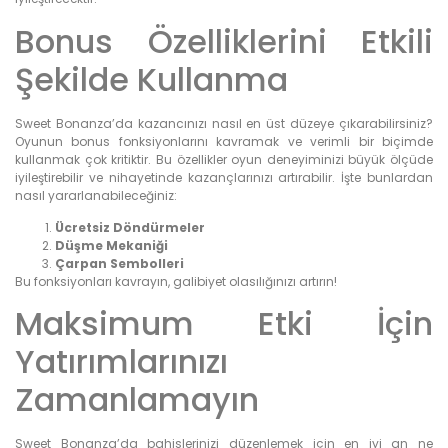
Bonus Özelliklerini Etkili
Şekilde Kullanma
Sweet Bonanza’da kazancınızı nasıl en üst düzeye çıkarabilirsiniz?
Oyunun bonus fonksiyonlarını kavramak ve verimli bir biçimde
kullanmak çok kritiktir. Bu özellikler oyun deneyiminizi büyük ölçüde
iyileştirebilir ve nihayetinde kazançlarınızı artırabilir. İşte bunlardan
nasıl yararlanabileceğiniz:
Ücretsiz Döndürmeler
Düşme Mekaniği
Çarpan Sembolleri
Bu fonksiyonları kavrayın, galibiyet olasılığınızı artırın!
Maksimum Etki İçin
Yatırımlarınızı
Zamanlamayın
Sweet Bonanza’da bahislerinizi düzenlemek için en iyi an ne