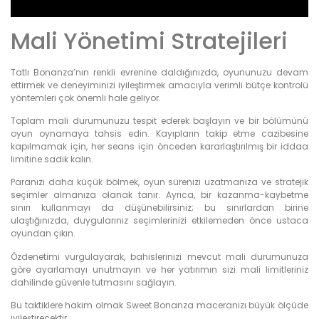
Mali Yönetimi Stratejileri
Tatlı Bonanza’nın renkli evrenine daldığınızda, oyununuzu devam
ettirmek ve deneyiminizi iyileştirmek amacıyla verimli bütçe kontrolü
yöntemleri çok önemli hale geliyor.
Toplam mali durumunuzu tespit ederek başlayın ve bir bölümünü
oyun oynamaya tahsis edin. Kayıpların takip etme cazibesine
kapılmamak için, her seans için önceden kararlaştırılmış bir iddaa
limitine sadık kalın.
Paranızı daha küçük bölmek, oyun sürenizi uzatmanıza ve stratejik
seçimler almanıza olanak tanır. Ayrıca, bir kazanma-kaybetme
sınırı kullanmayı da düşünebilirsiniz; bu sınırlardan birine
ulaştığınızda, duygularınız seçimlerinizi etkilemeden önce ustaca
oyundan çıkın.
Özdenetimi vurgulayarak, bahislerinizi mevcut mali durumunuza
göre ayarlamayı unutmayın ve her yatırımın sizi mali limitleriniz
dahilinde güvenle tutmasını sağlayın.
Bu taktiklere hakim olmak Sweet Bonanza maceranızı büyük ölçüde
iyileştirecektir.