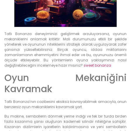
Tatlı Bonanza deneyiminizi geliştirmek arzuluyorsanız, oyunun
mekaniklerini anlamak kritiktir. Mali durumunuzu etkili bir şekilde
yöneterek ve oyununun niteliklerini stratejik olarak uygulayarak zafer
şansınızı yükseltebilirsiniz. Birçok oyuncu, iddaa miktarlarını
zamanlamanın ehemmiyetini ihmal eder ve bu, oyununuzu önemli
ölçüde etkileyebilir. Bu yöntemlerin oyuna yaklaşımınızı nasıl
değiştirebileceğini incelemeye hazır mısınız?
sweet bonanza
Oyun Mekaniğini
Kavramak
Tatlı Bonanza’nın cazibesini eksiksiz kavrayabilmek amacıyla, onun
benzersiz oyun mekaniklerini kavramak şart.
Bu makine, sembollerin dönmek yerine indiği ve tek bir turda birden
fazla kazanma şansı oluşturan kademeli silindir niteliğine sahiptir.
Kazanan dizilimlerin işaretlerin kaldırılmasına ve yeni sembollerin