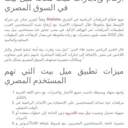
في السوق المصري
، شهد قطاع المراهنات الرياضية في الشرق
Statista
وفقاً لتقرير صادر عن شركة
الأوسط نموًا ملحوظًا خلال السنوات الأخيرة، مع ارتفاع نسبة المستخدمين العرب
لتطبيقات المراهنات عبر الهواتف الذكية. في مصر، تجاوز عدد مستخدمي ميل بيت
خلال 2023 نصف مليون مشترك، مع زيادة ملحوظة في معدل الرهانات على البطولات
المحلية والعالمية.
قال الخبير الرياضي محمد علاء الدين: “ميل بيت وفرت بيئة آمنة عملية لصغار وكبار
اللاعبين في مصر. بالإضافة إلى خيارات المراهنة المباشرة، لديهم دعم فني متجاوب
ومكافآت تحفيزية تستهدف السوق المصري بشكل خاص.”
ميزات تطبيق ميل بيت التي تهم
المستخدم المصري
واجهة سهلة وبسيطة تناسب جميع الأعمار والخبرات، مع دعم اللغة العربية
بالكامل.
مراهنات حية تساعد المستخدمين على الاستفادة من الأحداث الرياضية في
الوقت الحقيقي.
سهولة تحميل وتنصيب
ميل بيت للاندرويد
دون الحاجة إلى خطوات معقدة أو
تأخيرات.
عروض وโบนัส متميزة خاصة بالمستخدمين المصريين، مع شروط شفافة