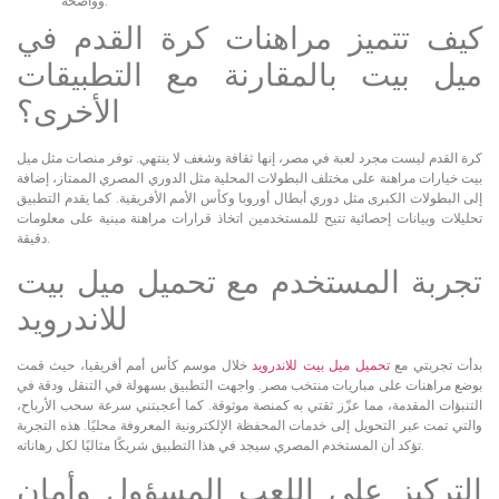
وواضحة.
كيف تتميز مراهنات كرة القدم في
ميل بيت بالمقارنة مع التطبيقات
الأخرى؟
كرة القدم ليست مجرد لعبة في مصر، إنها ثقافة وشغف لا ينتهي. توفر منصات مثل ميل
بيت خيارات مراهنة على مختلف البطولات المحلية مثل الدوري المصري الممتاز، إضافة
إلى البطولات الكبرى مثل دوري أبطال أوروبا وكأس الأمم الأفريقية. كما يقدم التطبيق
تحليلات وبيانات إحصائية تتيح للمستخدمين اتخاذ قرارات مراهنة مبنية على معلومات
دقيقة.
تجربة المستخدم مع تحميل ميل بيت
للاندرويد
بدأت تجربتي مع
تحميل ميل بيت للاندرويد
خلال موسم كأس أمم أفريقيا، حيث قمت
بوضع مراهنات على مباريات منتخب مصر. واجهت التطبيق بسهولة في التنقل ودقة في
التنبؤات المقدمة، مما عزّز ثقتي به كمنصة موثوقة. كما أعجبتني سرعة سحب الأرباح،
والتي تمت عبر التحويل إلى خدمات المحفظة الإلكترونية المعروفة محليًا. هذه التجربة
تؤكد أن المستخدم المصري سيجد في هذا التطبيق شريكًا مثاليًا لكل رهاناته.
التركيز على اللعب المسؤول وأمان