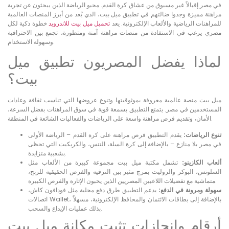
في مصر إقبالاً غير مسبوق من عشاق كرة القدم. محبو الرياضة الذين يبحثون عن تجربة
مراهنة مميزة وجدوا ضالتهم في تطبيق ميل بيت، الذي يُعد من أبرز المنصات العالمية
للمراهنات الرياضية والألعاب الإلكترونية. يعد
تحميل ميل بيت للاندرويد
خطوة ذكية لكل
مصري يرغب في الاستفادة من منصات مراهنة آمنة ومتطورة، تجمع بين الاحترافية
وسهولة الاستخدام.
لماذا يفضل المصريون تطبيق ميل
بيت؟
ميل بيت منصة عالمية معروفة بموثوقيتها وتنوع عروضها التي تناسب ثقافة وعادات
المستخدمين في مصر. يتمتع التطبيق بسمعة قوية في سوق المراهنات بفضل السرعة،
الأمان، وتقديم فرص مراهنة واسعة على الرياضات والفعاليات الشائعة في المنطقة.
تنوع الرياضات:
يقدم التطبيق فرص مراهنة على كرة القدم – الرياضة الأولى
في مصر بلا منازع – بالإضافة إلى كرة السلة، التنس، والكريكيت التي تحظى
بشعبية متزايدة.
ألعاب الكازينو:
تشمل مكتبة ميل بيت مجموعة كبيرة من الألعاب مثل
السلوتس، البوكر والروليت بمزج مثير بين الترفيه والفرص الحقيقية للربح،
متماشية مع تفضيلات اللاعبين المصريين الذين يحبون الإثارة والفرص الكبيرة.
سهولة ومرونة في الدفع:
يدعم التطبيق طرق دفع محلية مثل فودافون كاش،
اتصالات Wallet، بالإضافة إلى بطاقات الائتمان والمحافظ الإلكترونية، مسهلاً
بذلك عمليات الإيداع والسحب.
أرقام وإنجازات تثبت مكانة ميل بيت