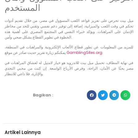
المستخدم
ميل بيت تحرص على تعزيز قواعد اللعب المسؤول في مصر، من خلال تقديم أدوات
تحكم في وقت اللعب والميزانية، إضافة إلى توفير دعم نفسي وتقني للحد من مخاطر
الإدمان على المراهنات. ويؤكد خبراء النفس في المجتمع المصري على أهمية هذه
الخطوة في تطوير القطاع بشكل صحي وآمن.
للمزيد من المعلومات عن تطور قطاع الألعاب الإلكترونية والمراهنات في المنطقة،
.
GamblingSites.org
يمكنكم زيارة تقرير حديث صادر عن موقع
في نهاية المطاف، تحميل ميل بيت للاندرويد هو خيار لامثيل له لعشاق المراهنات في
مصر بحثًا عن الأمان، الراحة، وفرص الأرباح الواسعة. إن كنت من محبي التحدي
والإثارة، فلا داعي للانتظار.
Bagikan :
Artikel Lainnya