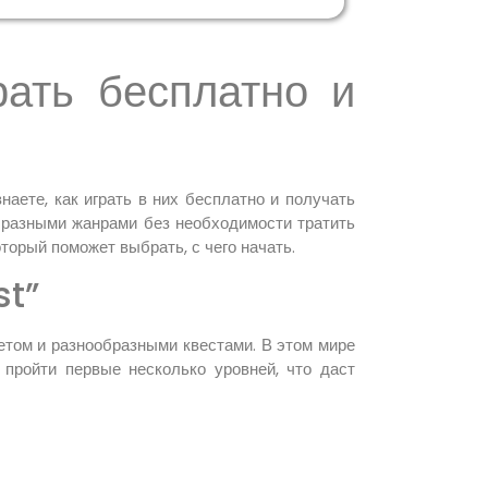
рать бесплатно и
аете, как играть в них бесплатно и получать
 разными жанрами без необходимости тратить
торый поможет выбрать, с чего начать.
st”
етом и разнообразными квестами. В этом мире
пройти первые несколько уровней, что даст