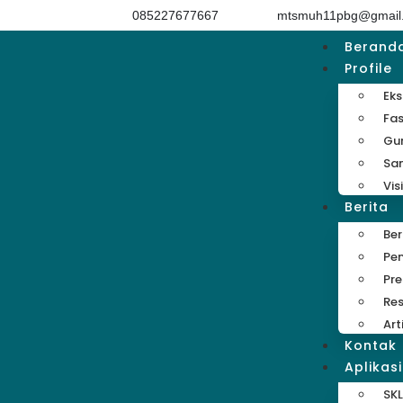
085227677667
mtsmuh11pbg@gmail
Berand
Profile
Eks
Fas
Gu
Sa
Vis
Berita
Be
Pe
Pre
Res
Art
Kontak
Aplikasi
SKL