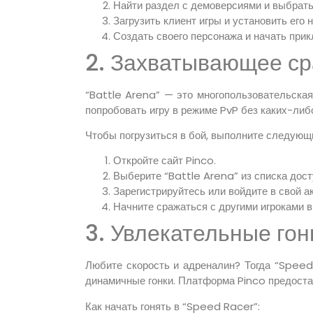
Найти раздел с демоверсиями и выбрать
Загрузить клиент игры и установить его 
Создать своего персонажа и начать при
2. Захватывающее ср
“Battle Arena” — это многопользовательская
попробовать игру в режиме PvP без каких-либ
Чтобы погрузиться в бой, выполните следующ
Откройте сайт Pinco.
Выберите “Battle Arena” из списка дост
Зарегистрируйтесь или войдите в свой ак
Начните сражаться с другими игроками в
3. Увлекательные гон
Любите скорость и адреналин? Тогда “Speed
динамичные гонки. Платформа Pinco предостав
Как начать гонять в “Speed Racer”: