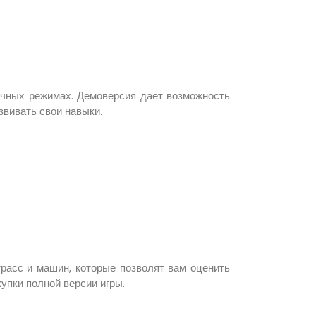
личных режимах. Демоверсия дает возможность
звивать свои навыки.
расс и машин, которые позволят вам оценить
упки полной версии игры.