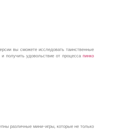
версии вы сможете исследовать таинственные
ги и получить удовольствие от процесса
пинко
упны различные мини-игры, которые не только