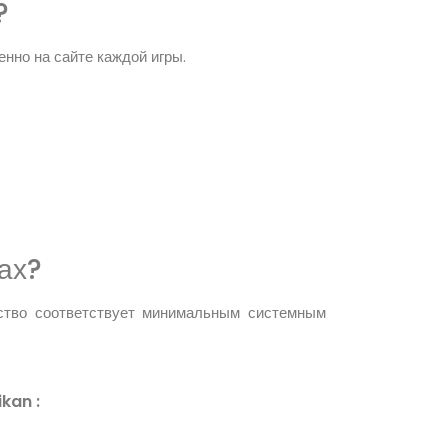
?
нно на сайте каждой игры.
ах?
йство соответствует минимальным системным
kan :