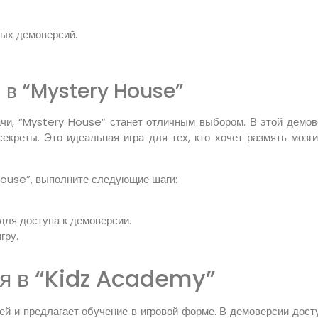
ых демоверсий.
и в “Mystery House”
дачи, “Mystery House” станет отличным выбором. В этой демо
екреты. Это идеальная игра для тех, кто хочет размять моз
House”, выполните следующие шаги:
для доступа к демоверсии.
гру.
ся в “Kidz Academy”
й и предлагает обучение в игровой форме. В демоверсии дост