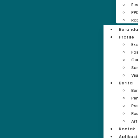
Ele
PP
Rap
Berand
Profile
Eks
Fas
Gu
Sa
Vis
Berita
Be
Pe
Pre
Res
Art
Kontak
Aplikasi