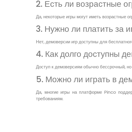
2. Есть ли возрастные о
Да, некоторые игры могут иметь возрастные о
3. Нужно ли платить за 
Нет, демоверсии игр доступны для бесплатног
4. Как долго доступны д
Доступ к демоверсиям обычно бессрочный, но 
5. Можно ли играть в д
Да, многие игры на платформе Pinco подде
требованиям.