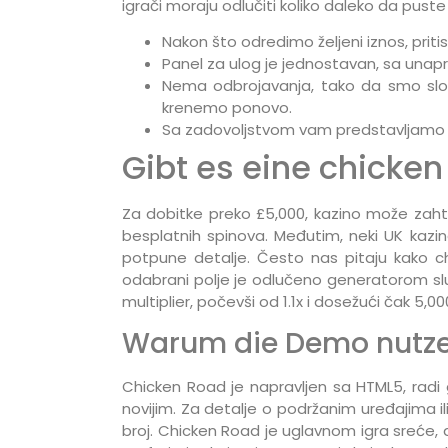
igrači moraju odlučiti koliko daleko da puste
Nakon što odredimo željeni iznos, prit
Panel za ulog je jednostavan, sa una
Nema odbrojavanja, tako da smo slo
krenemo ponovo.
Sa zadovoljstvom vam predstavljamo z
Gibt es eine chicken
Za dobitke preko £5,000, kazino može zahte
besplatnih spinova. Međutim, neki UK kazi
potpune detalje. Često nas pitaju kako chi
odabrani polje je odlučeno generatorom slu
multiplier, počevši od 1.1x i dosežući čak 5,
Warum die Demo nutz
Chicken Road je napravljen sa HTML5, radi gl
novijim. Za detalje o podržanim uređajima 
broj. Chicken Road je uglavnom igra sreće, 