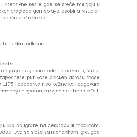
ći intenzivne sesije gde se sreće menjaju u
Nakon pregleda gameplaya, osobina, vizuala i
a igrače vraća nazad.
 strateškim odlukama.
lavite.
e. Igra je razigrana i odmah poznata, što je
a započnete put vaše chicken across those
o £175 i odaberite nivo težine koji odgovara
rmacije o igrama, razvijen od strane InOut.
aju. Bilo da igrate na desktopu ili mobilnom,
vladati. Ovo se slaže sa mehanikom igre, gde