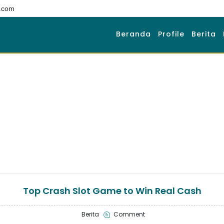
.com
Beranda
Profile
Berita
Top Crash Slot Game to Win Real Cash
Berita
Comment