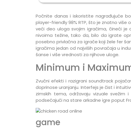
Počnite danas i iskoristite nagrađujuće
player-friendly 98% RTP, što je znatno više 
veći deo uloga svojim igračima, čineći je
nivoima težine, tako da, bilo da igrate op
posebno privlačna za igrače koji žele fer š
igračima jedan od najviših povraćaja u indu
šanse i više vrednosti za njihove uloge.
Minimum i Maximum
Zvučni efekti i razigrani soundtrack pojač
doprinose uranjanju. Interfejs je čist i int
zimskih tema, održavaju vizuale svežim i
podsećajući na stare arkadne igre poput Fr
game