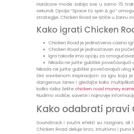
Hardcore mode sabija sve u samo 15 traka, 
sekundi. Opcija “Space to spin & go” omoguć
strategije, Chicken Road se ističe u žanru
Kako igrati Chicken 
Chicken Road je jedinstvena casino i
Chicken Road je jednostavan za početak,
Igra takođe ima opciju za omogućavanj
Nikada ne jurite gubitke povećavajući 
Nikada ne jurite gubitke povećavajući ulog 
čini savršenom inspiracijom za igru koja
dangerous lanes i gledajte kako multiplikat
koliko rizika želite
chicken road money earn
Nudimo vodiče, savete i najnovije informacij
Kako odabrati pravi
Soundtrack i zvučni efekti su razigrani, ali
Chicken Road deluje brzo, intuitivno i puno