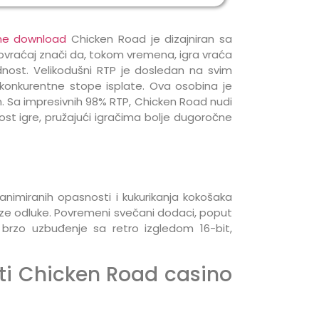
me download
Chicken Road je dizajniran sa
 povraćaj znači da, tokom vremena, igra vraća
dnost. Velikodušni RTP je dosledan na svim
i konkurentne stope isplate. Ova osobina je
n. Sa impresivnih 98% RTP, Chicken Road nudi
ost igre, pružajući igračima bolje dugoročne
animiranih opasnosti i kukurikanja kokošaka
 brze odluke. Povremeni svečani dodaci, poput
 brzo uzbuđenje sa retro izgledom 16-bit,
ti Chicken Road casino