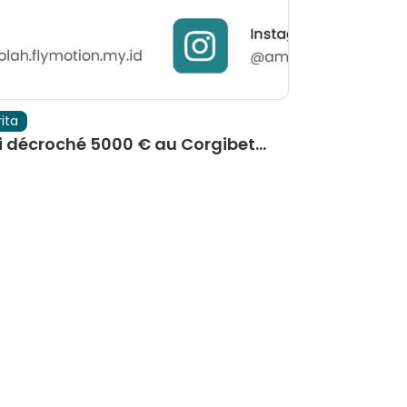
ita
Berita
i décroché 5000 € au Corgibet...
Rotate Beyo
 nomme Antoine, j’ai 32 ans et je vis à Lyon https:...
TurboWin Casino pre
b...
emukan Kami
ownloadd App