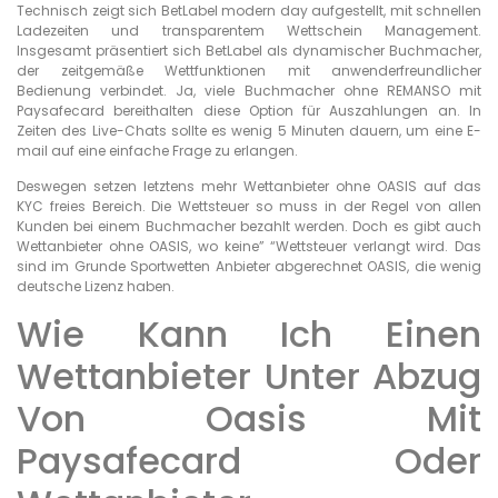
Technisch zeigt sich BetLabel modern day aufgestellt, mit schnellen
Ladezeiten und transparentem Wettschein Management.
Insgesamt präsentiert sich BetLabel als dynamischer Buchmacher,
der zeitgemäße Wettfunktionen mit anwenderfreundlicher
Bedienung verbindet. Ja, viele Buchmacher ohne REMANSO mit
Paysafecard bereithalten diese Option für Auszahlungen an. In
Zeiten des Live-Chats sollte es wenig 5 Minuten dauern, um eine E-
mail auf eine einfache Frage zu erlangen.
Deswegen setzen letztens mehr Wettanbieter ohne OASIS auf das
KYC freies Bereich. Die Wettsteuer so muss in der Regel von allen
Kunden bei einem Buchmacher bezahlt werden. Doch es gibt auch
Wettanbieter ohne OASIS, wo keine” “Wettsteuer verlangt wird. Das
sind im Grunde Sportwetten Anbieter abgerechnet OASIS, die wenig
deutsche Lizenz haben.
Wie Kann Ich Einen
Wettanbieter Unter Abzug
Von Oasis Mit
Paysafecard Oder