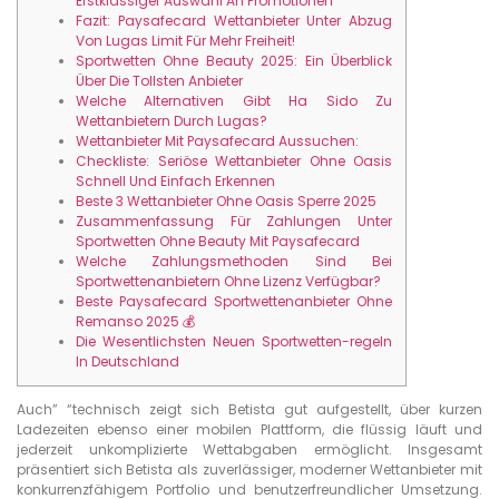
Erstklassiger Auswahl An Promotionen
Fazit: Paysafecard Wettanbieter Unter Abzug
Von Lugas Limit Für Mehr Freiheit!
Sportwetten Ohne Beauty 2025: Ein Überblick
Über Die Tollsten Anbieter
Welche Alternativen Gibt Ha Sido Zu
Wettanbietern Durch Lugas?
Wettanbieter Mit Paysafecard Aussuchen:
Checkliste: Seriöse Wettanbieter Ohne Oasis
Schnell Und Einfach Erkennen
Beste 3 Wettanbieter Ohne Oasis Sperre 2025
Zusammenfassung Für Zahlungen Unter
Sportwetten Ohne Beauty Mit Paysafecard
Welche Zahlungsmethoden Sind Bei
Sportwettenanbietern Ohne Lizenz Verfügbar?
Beste Paysafecard Sportwettenanbieter Ohne
Remanso 2025 💰
Die Wesentlichsten Neuen Sportwetten-regeln
In Deutschland
Auch” “technisch zeigt sich Betista gut aufgestellt, über kurzen
Ladezeiten ebenso einer mobilen Plattform, die flüssig läuft und
jederzeit unkomplizierte Wettabgaben ermöglicht. Insgesamt
präsentiert sich Betista als zuverlässiger, moderner Wettanbieter mit
konkurrenzfähigem Portfolio und benutzerfreundlicher Umsetzung.