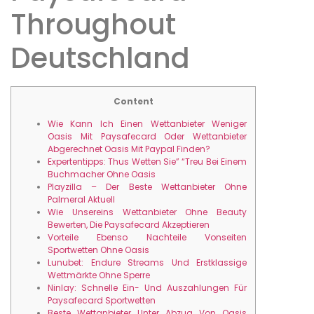
Throughout
Deutschland
Content
Wie Kann Ich Einen Wettanbieter Weniger
Oasis Mit Paysafecard Oder Wettanbieter
Abgerechnet Oasis Mit Paypal Finden?
Expertentipps: Thus Wetten Sie” “Treu Bei Einem
Buchmacher Ohne Oasis
Playzilla – Der Beste Wettanbieter Ohne
Palmeral Aktuell
Wie Unsereins Wettanbieter Ohne Beauty
Bewerten, Die Paysafecard Akzeptieren
Vorteile Ebenso Nachteile Vonseiten
Sportwetten Ohne Oasis
Lunubet: Endure Streams Und Erstklassige
Wettmärkte Ohne Sperre
Ninlay: Schnelle Ein- Und Auszahlungen Für
Paysafecard Sportwetten
Beste Wettanbieter Unter Abzug Von Oasis