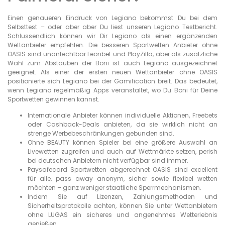
Einen genaueren Eindruck von Legiano bekommst Du bei dem
Selbsttest – oder aber aber Du liest unseren Legiano Testbericht.
Schlussendlich können wir Dir Legiano als einen ergänzenden
Wettanbieter empfehlen. Die besseren Sportwetten Anbieter ohne
OASIS sind unanfechtbar Leonbet und PlayZilla, aber als zusätzliche
Wahl zum Abstauben der Boni ist auch Legiano ausgezeichnet
geeignet. Als einer der ersten neuen Wettanbieter ohne OASIS
positionierte sich Legiano bei der Gamification breit. Das bedeutet,
wenn Legiano regelmäßig Apps veranstaltet, wo Du Boni für Deine
Sportwetten gewinnen kannst.
Internationale Anbieter können individuelle Aktionen, Freebets
oder Cashback-Deals anbieten, da sie wirklich nicht an
strenge Werbebeschränkungen gebunden sind.
Ohne BEAUTY können Spieler bei eine größere Auswahl an
Livewetten zugreifen und auch auf Wettmärkte setzen, perish
bei deutschen Anbietern nicht verfügbar sind immer.
Paysafecard Sportwetten abgerechnet OASIS sind excellent
für alle, pass away anonym, sicher sowie flexibel wetten
möchten – ganz weniger staatliche Sperrmechanismen.
Indem Sie auf Lizenzen, Zahlungsmethoden und
Sicherheitsprotokolle achten, können Sie unter Wettanbietern
ohne LUGAS ein sicheres und angenehmes Wetterlebnis
genießen.