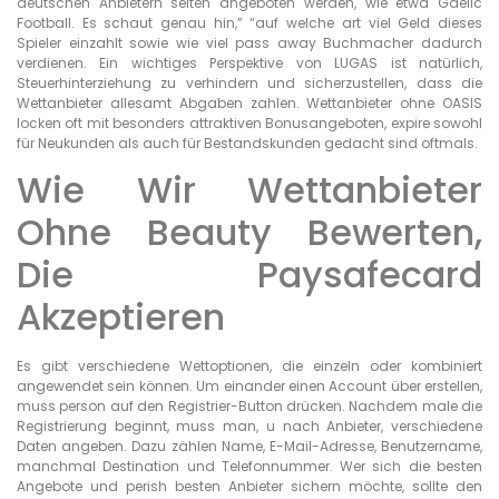
deutschen Anbietern selten angeboten werden, wie etwa Gaelic
Football. Es schaut genau hin,” “auf welche art viel Geld dieses
Spieler einzahlt sowie wie viel pass away Buchmacher dadurch
verdienen. Ein wichtiges Perspektive von LUGAS ist natürlich,
Steuerhinterziehung zu verhindern und sicherzustellen, dass die
Wettanbieter allesamt Abgaben zahlen. Wettanbieter ohne OASIS
locken oft mit besonders attraktiven Bonusangeboten, expire sowohl
für Neukunden als auch für Bestandskunden gedacht sind oftmals.
Wie Wir Wettanbieter
Ohne Beauty Bewerten,
Die Paysafecard
Akzeptieren
Es gibt verschiedene Wettoptionen, die einzeln oder kombiniert
angewendet sein können. Um einander einen Account über erstellen,
muss person auf den Registrier-Button drücken. Nachdem male die
Registrierung beginnt, muss man, u nach Anbieter, verschiedene
Daten angeben. Dazu zählen Name, E-Mail-Adresse, Benutzername,
manchmal Destination und Telefonnummer. Wer sich die besten
Angebote und perish besten Anbieter sichern möchte, sollte den