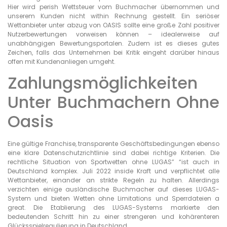
Hier wird perish Wettsteuer vom Buchmacher übernommen und
unserem Kunden nicht within Rechnung gestellt. Ein seriöser
Wettanbieter unter abzug von OASIS sollte eine große Zahl positiver
Nutzerbewertungen vorweisen können – idealerweise auf
unabhängigen Bewertungsportalen. Zudem ist es dieses gutes
Zeichen, falls das Unternehmen bei Kritik eingeht darüber hinaus
offen mit Kundenanliegen umgeht.
Zahlungsmöglichkeiten
Unter Buchmachern Ohne
Oasis
Eine gültige Franchise, transparente Geschäftsbedingungen ebenso
eine klare Datenschutzrichtlinie sind dabei richtige Kriterien. Die
rechtliche Situation von Sportwetten ohne LUGAS” “ist auch in
Deutschland komplex. Juli 2022 inside Kraft und verpflichtet alle
Wettanbieter, einander an strikte Regeln zu halten. Allerdings
verzichten einige ausländische Buchmacher auf dieses LUGAS-
System und bieten Wetten ohne Limitations und Sperrdateien a
great. Die Etablierung des LUGAS-Systems markierte den
bedeutenden Schritt hin zu einer strengeren und kohärenteren
Glücksspielregulierung in Deutschland.