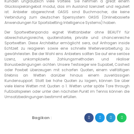
Kunden unglaublich viele Vorteile. Sie nehmen a great einem
Glücksspielangebot modul, das im Ausland lizenziert und reguliert
ist. Anbieter abgerechnet OASIS sind Buchmacher, die keine
Verbindung zum deutschen Sperrsystem OASIS (Onlinebasierte
Anwendungen für Sportsbetting Intelligence Systems) haben.
Der Sportwettenpanda eignet Wettanbieter ohne BEAUTY für
abwechslungsreiche, quotenstarke, private und chancenreiche
Sportwetten. Diese Architektur ermöglicht sera, auf Anfragen inside
Echtzeit zu reagieren sowie eine schnelle Weiterverarbeitung zu
gewährleisten. Bei der Wahl eins Anbieters sollten Sie auf eine seriöse
Lizenz, unkomplizierte Zahlungsmethoden und réaliser
Bonusbedingungen achten. Unsere Testsieger wie Supabet, Cashed
oder Powbet überzeugen mit scharfen Quoten, einem vielfältigen
Erlebnis an Wetten darüber hinaus einem zuverlässigen
Kundensupport. Statt bei hohe Quoten zu lagern, können Sie über
viele kleine Wetten mit Quoten o 1. Wetten unter späte Tore through
Fußballspielen oder unter den nächsten Punkt im Tennis können die
Umsatzbedingungen bestimmt erfüllen.
Bagikan :