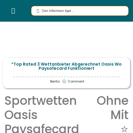
“Top Rated 3 Wettanbieter Abgerechnet Oasis Wo
Paysafecard Funktioniert
Berita
Comment
Sportwetten Ohne
Oasis Mit
Paysafecard ⭐