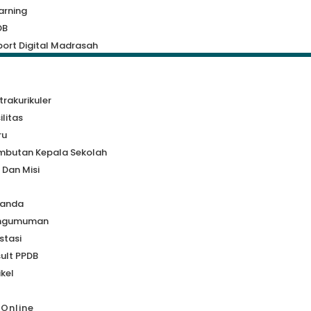
arning
DB
ort Digital Madrasah
a
trakurikuler
ilitas
ru
mbutan Kepala Sekolah
i Dan Misi
randa
ngumuman
stasi
ult PPDB
ikel
 Online