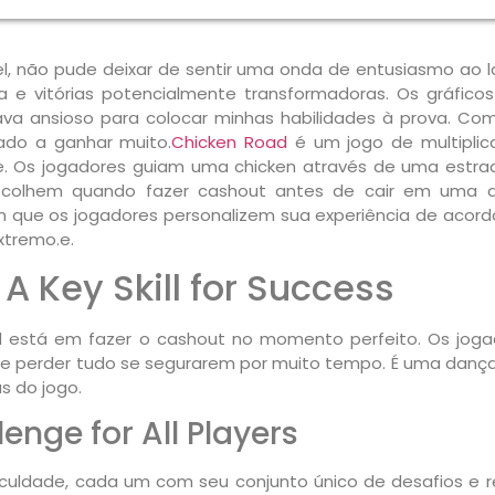
, não pude deixar de sentir uma onda de entusiasmo ao 
a e vitórias potencialmente transformadoras. Os gráficos
va ansioso para colocar minhas habilidades à prova. C
nado a ganhar muito.
Chicken Road
é um jogo de multiplic
orte. Os jogadores guiam uma chicken através de uma estra
colhem quando fazer cashout antes de cair em uma arm
tem que os jogadores personalizem sua experiência de aco
xtremo.e.
A Key Skill for Success
 está em fazer o cashout no momento perfeito. Os joga
e perder tudo se segurarem por muito tempo. É uma dança 
 do jogo.
lenge for All Players
ficuldade, cada um com seu conjunto único de desafios 