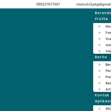
085227677667
mtsmuh11pbg@gmail
Berand
Profile
Eks
Fas
Gu
Sa
Vis
Berita
Be
Pe
Pre
Res
Art
Kontak
Aplikasi
SKL