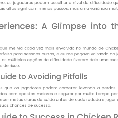
mo, os jogadores podem escolher o nível de dificuldade q
 mais altos significam menos passos, mas uma variância mui
periences: A Glimpse into 
i que me via cada vez mais envolvido no mundo de Chic
perfeito para sessões curtas, e eu me pegava voltando ao 
e as múltiplas opções de dificuldade fizeram dele uma ex
s de risco.
de to Avoiding Pitfalls
 que os jogadores podem cometer, levando a perdas fin
erdas com apostas maiores e segurar por muito tempo por 
ecer metas claras de saída antes de cada rodada e jogar d
suas chances de sucesso.
Guide to Success in Chicken 