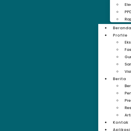
Ele
PP
Rap
Berand
Profile
Eks
Fas
Gu
Sa
Vis
Berita
Be
Pe
Pre
Res
Art
Kontak
Aplikasi