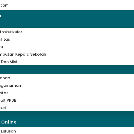
.com
a
trakurikuler
ilitas
ru
mbutan Kepala Sekolah
i Dan Misi
randa
ngumuman
stasi
ult PPDB
ikel
 Online
 Lulusan