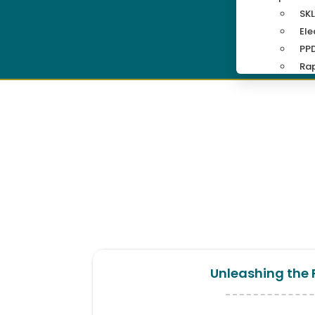
SKL
Ele
PP
Rap
Unleashing the 