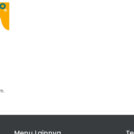
m.
Menu Lainnya
T