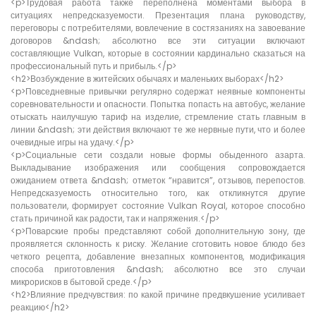
<p>Трудовая работа также переполнена моментами выбора в
ситуациях непредсказуемости. Презентация плана руководству,
переговоры с потребителями, вовлечение в состязаниях на завоевание
договоров &ndash; абсолютно все эти ситуации включают
составляющие Vulkan, которые в состоянии кардинально сказаться на
профессиональный путь и прибыль.</p>
<h2>Возбуждение в житейских обычаях и маленьких выборах</h2>
<p>Повседневные привычки регулярно содержат неявные компоненты
соревновательности и опасности. Попытка попасть на автобус, желание
отыскать наилучшую тариф на изделие, стремление стать главным в
линии &ndash; эти действия включают те же нервные пути, что и более
очевидные игры на удачу.</p>
<p>Социальные сети создали новые формы обыденного азарта.
Выкладывание изображения или сообщения сопровождается
ожиданием ответа &ndash; отметок “нравится”, отзывов, перепостов.
Непредсказуемость относительно того, как откликнутся другие
пользователи, формирует состояние Vulkan Royal, которое способно
стать причиной как радости, так и напряжения.</p>
<p>Поварские пробы представляют собой дополнительную зону, где
проявляется склонность к риску. Желание сготовить новое блюдо без
четкого рецепта, добавление внезапных компонентов, модификация
способа приготовления &ndash; абсолютно все это случаи
микрорисков в бытовой среде.</p>
<h2>Влияние предчувствия: по какой причине предвкушение усиливает
реакцию</h2>