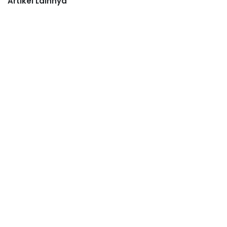
Artikel Lainnya