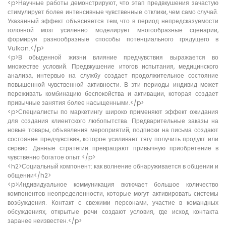
<p>Научные работы демонстрируют, что этап предвкушения зачастую
стимулирует более интенсивные чувственные отклики, чем само случай.
Указанный эффект объясняется тем, что в период непредсказуемости
головной мозг усиленно моделирует многообразные сценарии,
формируя разнообразные способы потенциального грядущего в
Vulkan.</p>
<p>В обыденной жизни влияние предчувствия выражается во
множестве условий. Предвкушение итогов испытания, медицинского
анализа, интервью на службу создает продолжительное состояние
повышенной чувственной активности. В эти периоды индивид может
переживать комбинацию беспокойства и активации, которая создает
привычные занятия более насыщенными.</p>
<p>Специалисты по маркетингу широко применяют эффект ожидания
для создания клиентского любопытства. Предварительные заказы на
новые товары, объявления мероприятий, подписки на письма создают
состояние предчувствия, которое усиливает тягу получить продукт или
сервис. Данные стратегии превращают привычную приобретение в
чувственно богатое опыт.</p>
<h2>Социальный компонент: как волнение обнаруживается в общении и
общении</h2>
<p>Индивидуальное коммуникация включает большое количество
компонентов неопределенности, которые могут активировать системы
возбуждения. Контакт с свежими персонами, участие в командных
обсуждениях, открытые речи создают условия, где исход контакта
заранее неизвестен.</p>