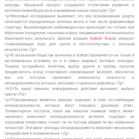
награды. Указанный процесс создавался столетиями развития и
исполнял важнейшую роль в выживании наших праотцов.</p>
<p>Мозговые исследования выявляют, что при возникновении азарта
запускаются определенные регионы мозга, в том числе дофаминовую
структуру. Высвобождение нейромедиатора происходит не столько при
обретении поощрения, насколько в фазу предвкушения потенциального
благоприятного результата. Данная реакция
Vulkan Royal
образует
стимулирующую базу для шагов в обстоятельствах с неясным
результатом.</p>
<p>В актуальном обществе волнение в Vulkan проявляется не только в
экстремальных условиях, но и в самых рядовых бытовых эпизодах.
Покупка лотерейного билетика, выбор дороги в пробке, попытка
предвосхитить исход спортивного соревнования &ndash; абсолютно
все эти поступки заключают компоненты опасности и
непредсказуемости, которые запускают старинные рефлексы.</p>
<h2>По какой причине повседневные действия вызывают выброс
чувств</h2>
<p>Повседневные моменты нередко содержат в себе составляющие
непредсказуемости, которые могут породить душевную ответ.
Элементарное поступок, такое как нажатие клавиши лифта, может
заключать компонент неопределенности &ndash; подойдет ли
подъемник оперативно, станет ли он пустым, увидим ли мы привычных
личностей. Эти мини-эпизоды непредсказуемости включают механизмы
предчувствия в головном мозге.</p>
<p>Психологические изучения показывают, что даже крошечная доля