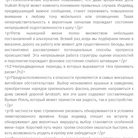
Vulkan Royal может изменить понимание привычных случаев. Индивид,
предвкушающий важное сообщение, станет переживать повышенное
внимание к любому тону мобильного или оповещению. Такая
гиперчувствительность к вероятным сигналам порождает состояние
непрерывной подготовленности к шагу.</p>
<p>Ритм нынешней жизни полон множеством небольших
постановлений и альтернатив. Всякий раз, когда мы подбираем линию в
магазине, дорогу на работу или момент для существенного беседы, мозг
инстинктивно рассматривает потенциальные способы прогресса
происшествий. Эта непрерывная работа структуры оценки опасностей
и перспектив порождает фоновое состояние слабого активации.</p>
<h2>Непредвиденные периоды, в которых выражается тяга принимать
риски</h2>
<p>Предрасположенность к опасности проявляется в самых внезапных
житейских обстоятельствах. Выбор незнакомого кушанья в заведении,
приобретение нарядов оригинального фасона, решение направиться к
дому свежей дорогой &ndash; все эти шаги содержат составляющую
Вулкан Рояль, который может принести как радость, так и расстройство.
</p>
<p>В частности ярко стремление рисковать обнаруживается в условиях
лимитированного времени. Когда индивид спешит на встречу и
обнаруживает два вероятных маршрута, выбор становится особенной
мини-пари. Короткий путь через тропки способен оказаться быстрее, но
есть возможность угодить в пробку или заблудиться.</p>