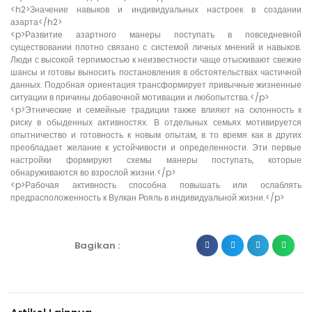
<h2>Значение навыков и индивидуальных настроек в создании
азарта</h2>
<p>Развитие азартного манеры поступать в повседневной
существовании плотно связано с системой личных мнений и навыков.
Люди с высокой терпимостью к неизвестности чаще отыскивают свежие
шансы и готовы выносить постановления в обстоятельствах частичной
данных. Подобная ориентация трансформирует привычные жизненные
ситуации в причины добавочной мотивации и любопытства.</p>
<p>Этнические и семейные традиции также влияют на склонность к
риску в обыденных активностях. В отдельных семьях мотивируется
опытничество и готовность к новым опытам, в то время как в других
преобладает желание к устойчивости и определенности. Эти первые
настройки формируют схемы манеры поступать, которые
обнаруживаются во взрослой жизни.</p>
<p>Рабочая активность способна повышать или ослаблять
предрасположенность к Вулкан Рояль в индивидуальной жизни.</p>
Bagikan :