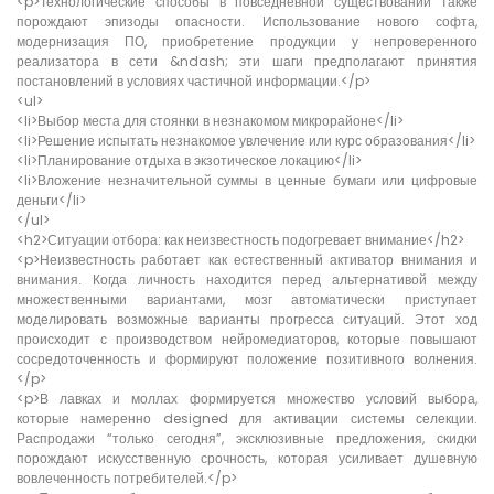
<p>Технологические способы в повседневной существовании также
порождают эпизоды опасности. Использование нового софта,
модернизация ПО, приобретение продукции у непроверенного
реализатора в сети &ndash; эти шаги предполагают принятия
постановлений в условиях частичной информации.</p>
<ul>
<li>Выбор места для стоянки в незнакомом микрорайоне</li>
<li>Решение испытать незнакомое увлечение или курс образования</li>
<li>Планирование отдыха в экзотическое локацию</li>
<li>Вложение незначительной суммы в ценные бумаги или цифровые
деньги</li>
</ul>
<h2>Ситуации отбора: как неизвестность подогревает внимание</h2>
<p>Неизвестность работает как естественный активатор внимания и
внимания. Когда личность находится перед альтернативой между
множественными вариантами, мозг автоматически приступает
моделировать возможные варианты прогресса ситуаций. Этот ход
происходит с производством нейромедиаторов, которые повышают
сосредоточенность и формируют положение позитивного волнения.
</p>
<p>В лавках и моллах формируется множество условий выбора,
которые намеренно designed для активации системы селекции.
Распродажи “только сегодня”, эксклюзивные предложения, скидки
порождают искусственную срочность, которая усиливает душевную
вовлеченность потребителей.</p>