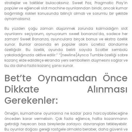
stratejiler ve taktikler bulacaksınız. Sweet Paz, Pragmatic Play’in
popüler ve eğlenceli slot machine oyunlarından biridir, ancak kumar
bağımlılığı riskleri konusunda bilinçli olmalı ve sorumlu bir şekilde
oynamalısınız.
Bu yüzden çoğu zaman düşünmek zorunda kalmadığım slot
oyunlarını seçiyorum, oynuyorum sweet bonanza’da, sadece her
zaman! Sweet Bonanza, oyunculara birçok bonus ve ekstra özellik
sunar. Bunlar arasında en popüler olanı ücretsiz döndürme
özelliğidir. Bu özellik, oyunda belirli sayıda Scatter sembolü
yakaladığınızda aktive edilir.” “[newline]Ayrıca Tumble özelliği sobre
kazanç elde edildikçe ekranda yeni sembollerin düşmesini sağlar ve
bu da daha fazla kazanç şansı sunar.
Bet’te Oynamadan Önce
Dikkate Alınması
Gerekenler:
Örneğin, kumarhane oyunlarına ne kadar para harcayabileceğine
önceden karar vermelisin. Çok fazla eğlence, hatta kazanmanın
getirdiği heyecan bazı bireylerde zorlayıcı davranışları tetikleyebilir.
Bu oyunlar doğası gereği rastgele olmakla beraber, daha güvenli ve