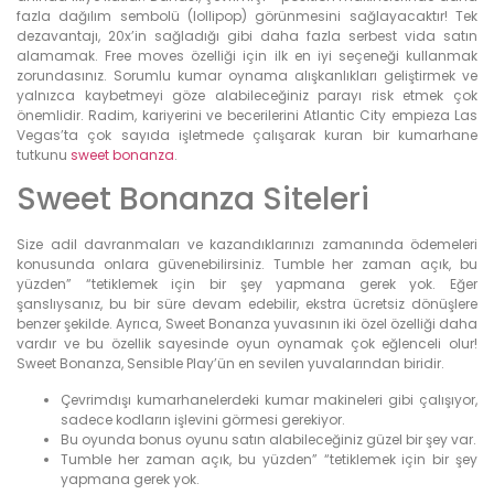
fazla dağılım sembolü (lollipop) görünmesini sağlayacaktır! Tek
dezavantajı, 20x’in sağladığı gibi daha fazla serbest vida satın
alamamak. Free moves özelliği için ilk en iyi seçeneği kullanmak
zorundasınız. Sorumlu kumar oynama alışkanlıkları geliştirmek ve
yalnızca kaybetmeyi göze alabileceğiniz parayı risk etmek çok
önemlidir. Radim, kariyerini ve becerilerini Atlantic City empieza Las
Vegas’ta çok sayıda işletmede çalışarak kuran bir kumarhane
tutkunu
sweet bonanza
.
Sweet Bonanza Siteleri
Size adil davranmaları ve kazandıklarınızı zamanında ödemeleri
konusunda onlara güvenebilirsiniz. Tumble her zaman açık, bu
yüzden” “tetiklemek için bir şey yapmana gerek yok. Eğer
şanslıysanız, bu bir süre devam edebilir, ekstra ücretsiz dönüşlere
benzer şekilde. Ayrıca, Sweet Bonanza yuvasının iki özel özelliği daha
vardır ve bu özellik sayesinde oyun oynamak çok eğlenceli olur!
Sweet Bonanza, Sensible Play’ün en sevilen yuvalarından biridir.
Çevrimdışı kumarhanelerdeki kumar makineleri gibi çalışıyor,
sadece kodların işlevini görmesi gerekiyor.
Bu oyunda bonus oyunu satın alabileceğiniz güzel bir şey var.
Tumble her zaman açık, bu yüzden” “tetiklemek için bir şey
yapmana gerek yok.