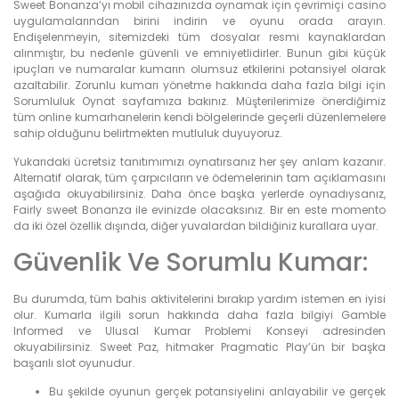
Sweet Bonanza’yı mobil cihazınızda oynamak için çevrimiçi casino
uygulamalarından birini indirin ve oyunu orada arayın.
Endişelenmeyin, sitemizdeki tüm dosyalar resmi kaynaklardan
alınmıştır, bu nedenle güvenli ve emniyetlidirler. Bunun gibi küçük
ipuçları ve numaralar kumarın olumsuz etkilerini potansiyel olarak
azaltabilir. Zorunlu kumarı yönetme hakkında daha fazla bilgi için
Sorumluluk Oynat sayfamıza bakınız. Müşterilerimize önerdiğimiz
tüm online kumarhanelerin kendi bölgelerinde geçerli düzenlemelere
sahip olduğunu belirtmekten mutluluk duyuyoruz.
Yukarıdaki ücretsiz tanıtımımızı oynatırsanız her şey anlam kazanır.
Alternatif olarak, tüm çarpıcıların ve ödemelerinin tam açıklamasını
aşağıda okuyabilirsiniz. Daha önce başka yerlerde oynadıysanız,
Fairly sweet Bonanza ile evinizde olacaksınız. Bir en este momento
da iki özel özellik dışında, diğer yuvalardan bildiğiniz kurallara uyar.
Güvenlik Ve Sorumlu Kumar:
Bu durumda, tüm bahis aktivitelerini bırakıp yardım istemen en iyisi
olur. Kumarla ilgili sorun hakkında daha fazla bilgiyi Gamble
Informed ve Ulusal Kumar Problemi Konseyi adresinden
okuyabilirsiniz. Sweet Paz, hitmaker Pragmatic Play’ün bir başka
başarılı slot oyunudur.
Bu şekilde oyunun gerçek potansiyelini anlayabilir ve gerçek