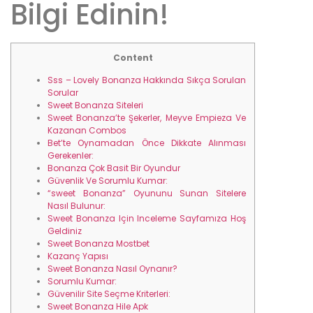
Bilgi Edinin!
Content
Sss – Lovely Bonanza Hakkında Sıkça Sorulan
Sorular
Sweet Bonanza Siteleri
Sweet Bonanza’te Şekerler, Meyve Empieza Ve
Kazanan Combos
Bet’te Oynamadan Önce Dikkate Alınması
Gerekenler:
Bonanza Çok Basit Bir Oyundur
Güvenlik Ve Sorumlu Kumar:
“sweet Bonanza” Oyununu Sunan Sitelere
Nasıl Bulunur:
Sweet Bonanza Için Inceleme Sayfamıza Hoş
Geldiniz
Sweet Bonanza Mostbet
Kazanç Yapısı
Sweet Bonanza Nasıl Oynanır?
Sorumlu Kumar:
Güvenilir Site Seçme Kriterleri:
Sweet Bonanza Hile Apk