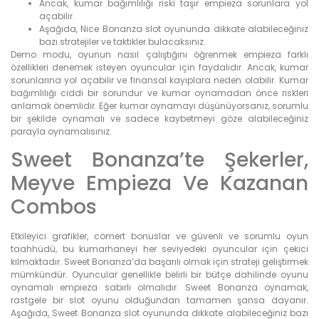
Ancak, kumar bağımlılığı riski taşır empieza sorunlara yol
açabilir.
Aşağıda, Nice Bonanza slot oyununda dikkate alabileceğiniz
bazı stratejiler ve taktikler bulacaksınız.
Demo modu, oyunun nasıl çalıştığını öğrenmek empieza farklı
özellikleri denemek isteyen oyuncular için faydalıdır. Ancak, kumar
sorunlarına yol açabilir ve finansal kayıplara neden olabilir. Kumar
bağımlılığı ciddi bir sorundur ve kumar oynamadan önce riskleri
anlamak önemlidir. Eğer kumar oynamayı düşünüyorsanız, sorumlu
bir şekilde oynamalı ve sadece kaybetmeyi göze alabileceğiniz
parayla oynamalısınız.
Sweet Bonanza’te Şekerler,
Meyve Empieza Ve Kazanan
Combos
Etkileyici grafikler, cömert bonuslar ve güvenli ve sorumlu oyun
taahhüdü, bu kumarhaneyi her seviyedeki oyuncular için çekici
kılmaktadır. Sweet Bonanza’da başarılı olmak için strateji geliştirmek
mümkündür. Oyuncular genellikle belirli bir bütçe dahilinde oyunu
oynamalı empieza sabırlı olmalıdır. Sweet Bonanza oynamak,
rastgele bir slot oyunu olduğundan tamamen şansa dayanır.
Aşağıda, Sweet Bonanza slot oyununda dikkate alabileceğiniz bazı