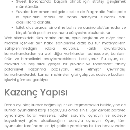
Sweet Bonanza’da başarılı olmak için strateji geliştirmek
mümkündür.
Yuvalar tamamen rastgele seçilse de, Pragmatic Participate
in oyunlarını makul bir bahis deneyimi sunarak adil
olasılıklarla donatır.
1xBet, uluslararası bir online bahis ve casino platformudur ve
birçok farklı position oyununu bünyesinde bulundurur.
Web sitemizdeki tüm marka adları, oyun başlıkları ve diğer ticari
markalı içerikler telif hakkı sahiplerine aittir; bu tür materyallerin
sahiplenilmediğini iddia ediyoruz. Farklı oyunlardan,
kumarhanelerden ya weil diğer varlıklardan bahsederek, bunların
ürün ve hizmetlerini onaylamadıklarını belirtiyoruz. Bu oyun, altı
makara ve beş sıralı gerçek bir yuvadır ve toplamda” “thirty
potansiyel kazanma pozisyonu elde etmiştir. Çevrimdışı
kumarhanelerdeki kumar makineleri gibi çalışıyor, sadece kodların
işlevini görmesi gerekiyor.
Kazanç Yapısı
Demo oyunlar, kumar bağımlılığı riskini taşımamakla birlikte, yine de
kumar oyunlarına karşı sağduyulu olmalısınız. Eğer gerçek parayla
oynamaya karar verirseniz, lütfen sorumlu oynayın ve sadece
kaybetmeyi göze alabileceğiniz parayla oynayın. Oyun, tüm
oyuncular tarafından en iyi şekilde yaratılmış bir fon havuzundan