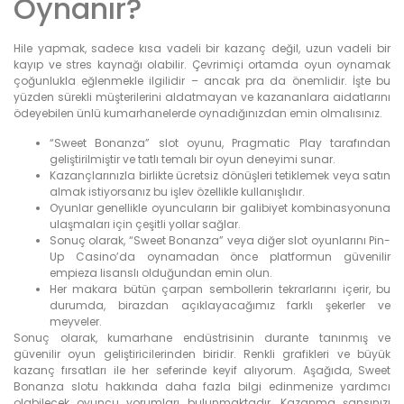
Oynanır?
Hile yapmak, sadece kısa vadeli bir kazanç değil, uzun vadeli bir
kayıp ve stres kaynağı olabilir. Çevrimiçi ortamda oyun oynamak
çoğunlukla eğlenmekle ilgilidir – ancak pra da önemlidir. İşte bu
yüzden sürekli müşterilerini aldatmayan ve kazananlara aidatlarını
ödeyebilen ünlü kumarhanelerde oynadığınızdan emin olmalısınız.
“Sweet Bonanza” slot oyunu, Pragmatic Play tarafından
geliştirilmiştir ve tatlı temalı bir oyun deneyimi sunar.
Kazançlarınızla birlikte ücretsiz dönüşleri tetiklemek veya satın
almak istiyorsanız bu işlev özellikle kullanışlıdır.
Oyunlar genellikle oyuncuların bir galibiyet kombinasyonuna
ulaşmaları için çeşitli yollar sağlar.
Sonuç olarak, “Sweet Bonanza” veya diğer slot oyunlarını Pin-
Up Casino’da oynamadan önce platformun güvenilir
empieza lisanslı olduğundan emin olun.
Her makara bütün çarpan sembollerin tekrarlarını içerir, bu
durumda, birazdan açıklayacağımız farklı şekerler ve
meyveler.
Sonuç olarak, kumarhane endüstrisinin durante tanınmış ve
güvenilir oyun geliştiricilerinden biridir. Renkli grafikleri ve büyük
kazanç fırsatları ile her seferinde keyif alıyorum. Aşağıda, Sweet
Bonanza slotu hakkında daha fazla bilgi edinmenize yardımcı
olabilecek oyuncu yorumları bulunmaktadır. Kazanma şansınızı