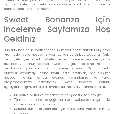
oyunlarına electronic vehicles sahipliği yapmakta olan online bir
bahis ve casino platformudur.
Sweet Bonanza Için
Inceleme Sayfamıza Hoş
Geldiniz
Bunların bazıları, kumarhanedeki ilk mevduatınızı artıran Karşılama
ikramiyeleri veya hesabınızı your ex yenilediğinizde tetiklenen farklı
ikramiyeleri içermektedir. Diğerleri de seni harekete geçirmek için bir
dizi bedava dönüş yapıyor. Sweet Paz, göz alıcı empieza canlı
grafikleriyle oyunculara tatlı bir deneyim sunar. Oyunun renkli
dünyası, oynamayı daha keyifli hale getirirken, her dönüşte
heyecanı artırır. Ayrıca, oyuncu yorumlarına ve kendi
araştırmalarımıza dayanarak Sweet Bonanza slotunu
oynayabileceğiniz en iyi platformları bulmanıza yardımcı olabiliriz.
Bu harika bir fikir ve gerçekten iyi çalışmasını sağlamışlar.
Tüm bu semboller ve çoğaltıcılardan bahsederken şu anda
dönen sizin kafanız olabilir.
Sorunlu kumar alışkanlıkları için profesyonel yardım almayı
düşünün.