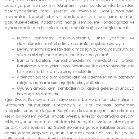
bütün çarpan sembollerin tekrarlarını içerir, bu durumda, birazdan
açıklayacağımız farklı şekerler ve meyveler. Dönüş sonunda,
makaralar hareket etmeyi durduracak ve beş sıra sembol
görüntüleyecekler. Kazancınız hangi sembollere konacağınıza ve
aynı sembollerden bir seferde kaç tane alacağınıza bağlı olacaktır.
Kumar oynamayı düşünüyorsanız, lütfen yasaları ve
düzenlemeleri kontrol edin ve sorumlu bir şekilde oynayın.
Deneyimlerimi sizlere faydalı kılmak için buraya yazıyorum, bu
yüzden sizi eğlence dünyasına davet ediyorum!.
Bunların bazıları, kumarhanedeki ilk mevduatınızı artıran
Karşılama ikramiyeleri veya hesabınızı the girl yenilediğinizde
tetiklenen farklı ikramiyeleri içermektedir.
Alternatif olarak, tüm çarpıcıların ve ödemelerinin w tamtym
miejscu açıklamasını aşağıda okuyabilirsiniz.
Oyunun amacı, aynı sembollerin bir araya gelerek oyuncuya
kazanç sağlamasıdır.
Eğer Sweet Paz oynamak istiyorsanız, bu yorumları okumalısınız.
Stratejinizi oluştururken unutmayın ki slot oyunları tamamen
rastgele sonuçlar doğurur. Bu yüzden kazanma şansınızı artıracak
kesin bir yöntem yoktur. Ancak Sweet Bienestar oynamaya devam
ettikçe oyunun dinamiklerini daha iyi anlayabilir ve kendinize uygun
bir taktik belirleyebilirsiniz. Sweet Bonanza güncel taktikleri arasında
sabırlı olmak empieza oyunun sunduğu bonusları etkili bir şekilde
kullanmak öne çıkar. Pin-Up Casino, birçok slot oyunu ve casino