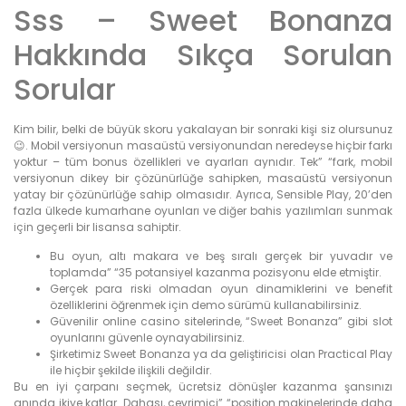
Sss – Sweet Bonanza
Hakkında Sıkça Sorulan
Sorular
Kim bilir, belki de büyük skoru yakalayan bir sonraki kişi siz olursunuz
😉. Mobil versiyonun masaüstü versiyonundan neredeyse hiçbir farkı
yoktur – tüm bonus özellikleri ve ayarları aynıdır. Tek” “fark, mobil
versiyonun dikey bir çözünürlüğe sahipken, masaüstü versiyonun
yatay bir çözünürlüğe sahip olmasıdır. Ayrıca, Sensible Play, 20’den
fazla ülkede kumarhane oyunları ve diğer bahis yazılımları sunmak
için geçerli bir lisansa sahiptir.
Bu oyun, altı makara ve beş sıralı gerçek bir yuvadır ve
toplamda” “35 potansiyel kazanma pozisyonu elde etmiştir.
Gerçek para riski olmadan oyun dinamiklerini ve benefit
özelliklerini öğrenmek için demo sürümü kullanabilirsiniz.
Güvenilir online casino sitelerinde, “Sweet Bonanza” gibi slot
oyunlarını güvenle oynayabilirsiniz.
Şirketimiz Sweet Bonanza ya da geliştiricisi olan Practical Play
ile hiçbir şekilde ilişkili değildir.
Bu en iyi çarpanı seçmek, ücretsiz dönüşler kazanma şansınızı
anında ikiye katlar. Dahası, çevrimiçi” “position makinelerinde daha