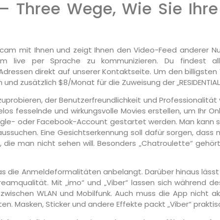
 Three Wege, Wie Sie Ihr
bcam mit Ihnen und zeigt Ihnen den Video-Feed anderer Nut
 um live per Sprache zu kommunizieren. Du findest all
dressen direkt auf unserer Kontaktseite. Um den billigsten 
 und zusätzlich $8/Monat für die Zuweisung der „RESIDENTIAL
probieren, der Benutzerfreundlichkeit und Professionalität ve
los fesselnde und wirkungsvolle Movies erstellen, um Ihr On
gle- oder Facebook-Account gestartet werden. Man kann s
ussuchen. Eine Gesichtserkennung soll dafür sorgen, dass 
die man nicht sehen will. Besonders „Chatroulette“ gehört
, was die Anmeldeformalitäten anbelangt. Darüber hinaus läss
amqualität. Mit „imo“ und „Viber“ lassen sich während de
 zwischen WLAN und Mobilfunk. Auch muss die App nicht ak
en. Masken, Sticker und andere Effekte packt „Viber“ prakti