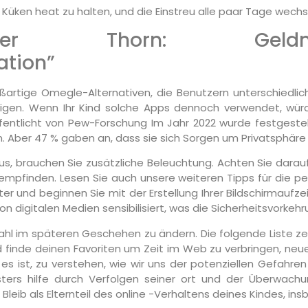
e Küken heat zu halten, und die Einstreu alle paar Tage wechs
verfechter Thorn: Gel
ation”
artige Omegle-Alternativen, die Benutzern unterschiedlic
htigen. Wenn Ihr Kind solche Apps dennoch verwendet, würd
entlicht von Pew-Forschung Im Jahr 2022 wurde festgestell
. Aber 47 % gaben an, dass sie sich Sorgen um Privatsphäre
us, brauchen Sie zusätzliche Beleuchtung. Achten Sie darauf,
mpfinden. Lesen Sie auch unsere weiteren Tipps für die pe
ter und beginnen Sie mit der Erstellung Ihrer Bildschirmaufz
digitalen Medien sensibilisiert, was die Sicherheitsvorkeh
swahl im späteren Geschehen zu ändern. Die folgende Liste
nd finde deinen Favoriten um Zeit im Web zu verbringen, neu
tig es ist, zu verstehen, wie wir uns der potenziellen Gefah
ers hilfe durch Verfolgen seiner ort und der Überwachu
. Bleib als Elternteil des online -Verhaltens deines Kindes, 