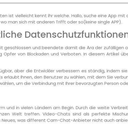
tten ist vielleicht kennt ihr welche. Hallo, suche eine App
 wo man sich mit anderen Trifft oder so(keine single APP).
zliche Datenschutzfunktione
t geschlossen und beendete damit die Ära der zufälligen o
ng Opfer von Blockaden und Verboten. In diesem Artikel ü
erfügbar, aber die Entwickler verbessern es ständig, indem 
 Es erlaubt Ihnen, den Benutzer zu wählen, mit dem Sie ver
ählen, um die Verbindung mit Ihrer bevorzugten Person ode
rm und in vielen Ländern am Begin. Durch die weite Verbre
en Welt treffen. Video-Chats sind als perfekte Mischun
 Neues, was different Cam-Chat-Anbieter nicht auch anbie