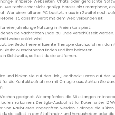
-Anhänge, infizierte Webseiten, Chats oder gefälschte Sof
n. Aus technischer Sicht genügt bereits ein Smartphone, ein
. Wer einen älteren PC besitzt, muss im Zweifel noch auf
lefonie ist, dass Ihr Gerät mit dem Web verbunden ist.
ür eine jahrelange Nutzung im Freien konzipiert.
denen die Nachrichten Ende-zu-Ende verschlüsselt werden.
rittweise erklärt wird.
zt, bei Bedarf eine effiziente Therapie durchzuführen, dami
en Sie Ihr Wunschthema finden und ihm beitreten.
in Sichtweite, solltest du sie entfernen.
 und klicken Sie auf den Link „Feedback“ unten auf der Sei
für die Kontaktaufnahme mit Omegle aus. Achten Sie darauf
n.
12 Wochen geeignet. Wir empfehlen, die Sitzstangen im Inneren
 laufen zu können. Der Eglu-Auslauf ist für Küken unter 12 
 von Raubtieren angegriffen werden. Solange die Küken n
st du sie selbst in den Stall hinein- und herausheben oder d