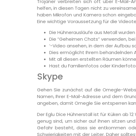
Trojaner verbreiten sich oft über E-Mail
helfen, in diesen Tagen nicht zu vereinsame
haben Mikrofon und Kamera schon eingebaut
Eine wichtige Voraussetzung für die Videote
Die Hühnerausläufe aus Metall wurden f
Die “Geheimen Chats” verwenden, bei 
‘-Video ansehen, in dem der Aufbau sch
Dies ermöglicht Ihrem behandelnden Ar
Mit all diesen erstellten Räumen könn
Hast du Familienfotos oder Kinderfotos 
Skype
Gehen Sie zunächst auf die Omegle-Website
Namen, Ihrer E-Mail-Adresse und dem Grund 
angeben, damit Omegle Sie entsperren kan
Der Eglu Dice Hühnerstall ist für Küken ab 
genug sind, um sicher auf ihnen sitzen und
Gefahr besteht, dass sie entkommen oder
Schwierigkeiten mit der Leiter. Daher sollte