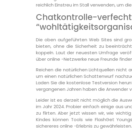
reichlich Einstreu im Stall verwenden, um di
Chatkontrolle-
“wohltätigkeitsorganis
Die oben aufgeführten Web Sites sind groß
bieten, ohne die Sicherheit zu beeinträc
koppeln. Laut der neuesten Umfrage veröff
über online -Netzwerke neue Freunde finden
Reichen die natürlichen Lichtquellen nicht a
um einen natürlichen Schattenwurf nachzue
Laden Sie die kostenlose Testversion herun
vergangenen Jahren haben die Anwender von 
Leider ist es derzeit nicht möglich die Au
im Jahr 2024. Probier einfach einige aus u
zu flirten. Aber jetzt wissen wir, wie wich
Kindes können Tools wie FlashGet Youngst
sichereres online -Erlebnis zu gewährleisten