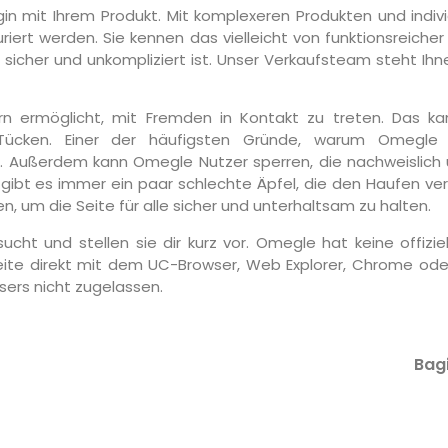
 mit Ihrem Produkt. Mit komplexeren Produkten und indivi
riert werden. Sie kennen das vielleicht von funktionsreich
uf sicher und unkompliziert ist. Unser Verkaufsteam steht Ih
n ermöglicht, mit Fremden in Kontakt zu treten. Das kan
Tücken. Einer der häufigsten Gründe, warum Omegle N
 Außerdem kann Omegle Nutzer sperren, die nachweislich un
, gibt es immer ein paar schlechte Äpfel, die den Haufen
um die Seite für alle sicher und unterhaltsam zu halten.
cht und stellen sie dir kurz vor. Omegle hat keine offiz
eite direkt mit dem UC-Browser, Web Explorer, Chrome o
ers nicht zugelassen.
Bagi