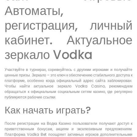
Автоматы,
регистрация, личный
кабинет. Актуальное
зеркало Vodka
Участвуйте в турнирах, соревнуйтесь с другими игроками и получайте
ценные призы. Зеркало – это ключ к обеспечению стабильного доступа к
платформе, особенно когда официальный адрес сайта заблокирован.
Чтобы найти актуальное зеркало Vodka Casino, рекомендуем
обращаться к официальным социальным сетям казино, где регулярно
публикуются рабочие ссылки.
Как начать играть?
После регистрации на Водка Казино пользователи получают доступ к
приветственным бонусам, акциям и эксклюзивным предложениям.
Платформа Vodka Bet поощряет активных игроков дополнительными