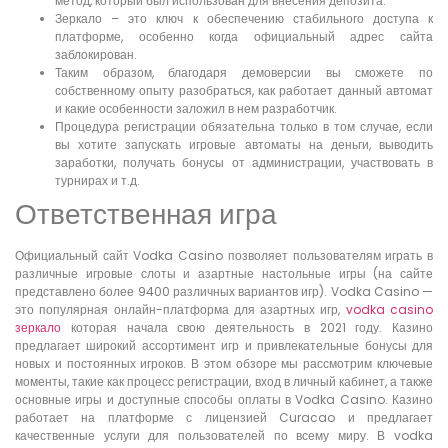
метод, который был использован для внесения депозита.
Зеркало – это ключ к обеспечению стабильного доступа к
платформе, особенно когда официальный адрес сайта
заблокирован.
Таким образом, благодаря демоверсии вы сможете по
собственному опыту разобраться, как работает данный автомат
и какие особенности заложил в нем разработчик.
Процедура регистрации обязательна только в том случае, если
вы хотите запускать игровые автоматы на деньги, выводить
заработки, получать бонусы от администрации, участвовать в
турнирах и т.д.
Ответственная игра
Официальный сайт Vodka Casino позволяет пользователям играть в
различные игровые слоты и азартные настольные игры (на сайте
представлено более 9400 различных вариантов игр). Vodka Casino —
это популярная онлайн-платформа для азартных игр,
vodka casino
зеркало
которая начала свою деятельность в 2021 году. Казино
предлагает широкий ассортимент игр и привлекательные бонусы для
новых и постоянных игроков. В этом обзоре мы рассмотрим ключевые
моменты, такие как процесс регистрации, вход в личный кабинет, а также
основные игры и доступные способы оплаты в Vodka Casino. Казино
работает на платформе с лицензией Curacao и предлагает
качественные услуги для пользователей по всему миру. В vodka