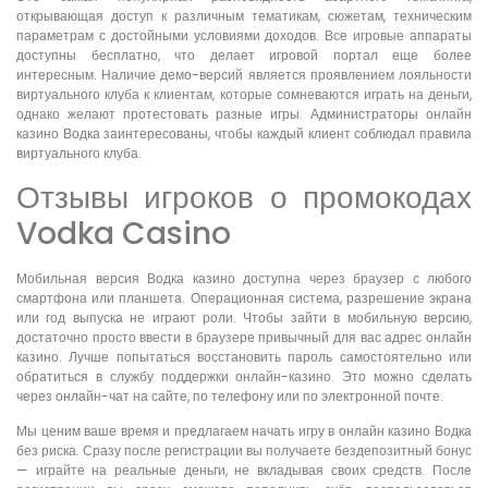
открывающая доступ к различным тематикам, сюжетам, техническим
параметрам с достойными условиями доходов. Все игровые аппараты
доступны бесплатно, что делает игровой портал еще более
интересным. Наличие демо-версий является проявлением лояльности
виртуального клуба к клиентам, которые сомневаются играть на деньги,
однако желают протестовать разные игры. Администраторы онлайн
казино Водка заинтересованы, чтобы каждый клиент соблюдал правила
виртуального клуба.
Отзывы игроков о промокодах
Vodka Casino
Мобильная версия Водка казино доступна через браузер с любого
смартфона или планшета. Операционная система, разрешение экрана
или год выпуска не играют роли. Чтобы зайти в мобильную версию,
достаточно просто ввести в браузере привычный для вас адрес онлайн
казино. Лучше попытаться восстановить пароль самостоятельно или
обратиться в службу поддержки онлайн-казино. Это можно сделать
через онлайн-чат на сайте, по телефону или по электронной почте.
Мы ценим ваше время и предлагаем начать игру в онлайн казино Водка
без риска. Сразу после регистрации вы получаете бездепозитный бонус
— играйте на реальные деньги, не вкладывая своих средств. После