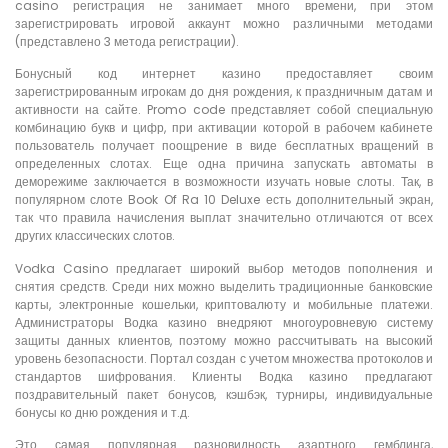
casino регистрация не занимает много времени, при этом
зарегистрировать игровой аккаунт можно различными методами
(представлено 3 метода регистрации).
Бонусный код интернет казино предоставляет своим
зарегистрированным игрокам до дня рождения, к праздничным датам и
активности на сайте. Promo code представляет собой специальную
комбинацию букв и цифр, при активации которой в рабочем кабинете
пользователь получает поощрение в виде бесплатных вращений в
определенных слотах. Еще одна причина запускать автоматы в
деморежиме заключается в возможности изучать новые слоты. Так, в
популярном слоте Book Of Ra 10 Deluxe есть дополнительный экран,
так что правила начисления выплат значительно отличаются от всех
других классических слотов.
Vodka Casino предлагает широкий выбор методов пополнения и
снятия средств. Среди них можно выделить традиционные банковские
карты, электронные кошельки, криптовалюту и мобильные платежи.
Администраторы Водка казино внедряют многоуровневую систему
защиты данных клиентов, поэтому можно рассчитывать на высокий
уровень безопасности. Портал создан с учетом множества протоколов и
стандартов шифрования. Клиенты Водка казино предлагают
поздравительный пакет бонусов, кэшбэк, турниры, индивидуальные
бонусы ко дню рождения и т.д.
Это самая популярная разновидность азартного гемблинга,