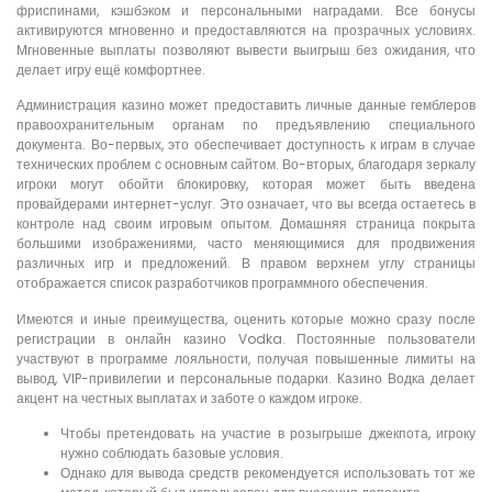
фриспинами, кэшбэком и персональными наградами. Все бонусы
активируются мгновенно и предоставляются на прозрачных условиях.
Мгновенные выплаты позволяют вывести выигрыш без ожидания, что
делает игру ещё комфортнее.
Администрация казино может предоставить личные данные гемблеров
правоохранительным органам по предъявлению специального
документа. Во-первых, это обеспечивает доступность к играм в случае
технических проблем с основным сайтом. Во-вторых, благодаря зеркалу
игроки могут обойти блокировку, которая может быть введена
провайдерами интернет-услуг. Это означает, что вы всегда остаетесь в
контроле над своим игровым опытом. Домашняя страница покрыта
большими изображениями, часто меняющимися для продвижения
различных игр и предложений. В правом верхнем углу страницы
отображается список разработчиков программного обеспечения.
Имеются и иные преимущества, оценить которые можно сразу после
регистрации в онлайн казино Vodka. Постоянные пользователи
участвуют в программе лояльности, получая повышенные лимиты на
вывод, VIP-привилегии и персональные подарки. Казино Водка делает
акцент на честных выплатах и заботе о каждом игроке.
Чтобы претендовать на участие в розыгрыше джекпота, игроку
нужно соблюдать базовые условия.
Однако для вывода средств рекомендуется использовать тот же