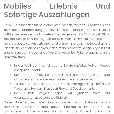
Mobiles Erlebnis Und
Sofortige Auszahlungen
Falls Sie einander nicht sicher sein sollten, welche Slot machines
das beste Unterhaltungspotenzial bieten, könnten Sie einen Blick
within die beliebten Slots werfen. Dort zeigen wir alle On the web Slots,
die die Spieler am häufigsten spielen. Von allen Casinospielen, die
ha sido heute so existiert, sind und bleiben Slots am beliebtesten. Sie
lassen sich so leicht zocken, dass man nicht erst lange Regeln liest
und einige Jahre Übung auf welche weise bei Poker braucht, um sie
über meistern.
In der Welt der Internet casino Spiele entfaltet Vulkan Vegas
die ganze Pracht.
Sie können diese bei unserer Website herunterladen und
damit ein noch besseres mobiles Erlebnis genießen.
Zu unseren Partnern gehören NetEnt, Microgaming, Play’n GO,
Yggdrasil, Evoplay, Practical Play und Development.
Bei Vulkan Vegas legen wir großen Wert auf
verantwortungsbewusstes Spielen.
Diese Unternehmen sind immer wieder dafür bekannt, expire
heißesten Spielautomaten sowie Tischspiele im Internet zu
produzieren. Daher wissen Sie schon im Vorfeld, dass Sie