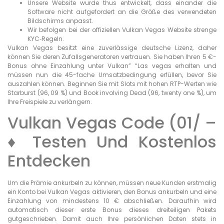
Unsere Website wurde thus entwickelt, dass einander die
Software nicht aufgefordert an die Größe des verwendeten
Bildschirms anpasst.
Wir befolgen bei der offiziellen Vulkan Vegas Website strenge
KYC‑Regeln.
Vulkan Vegas besitzt eine zuverlässige deutsche Lizenz, daher
können Sie deren Zufallsgeneratoren vertrauen. Sie haben Ihren 5 €-
Bonus ohne Einzahlung unter Vulkan” “Las vegas erhalten und
müssen nun die 45-fache Umsatzbedingung erfüllen, bevor Sie
auszahlen können. Beginnen Sie mit Slots mit hohen RTP-Werten wie
Starburst (96, 09 %) und Book involving Dead (96, twenty one %), um
Ihre Freispiele zu verlängern.
Vulkan Vegas Code (01/ –
♦ Testen Und Kostenlos
Entdecken
Um die Prämie ankurbeln zu können, müssen neue Kunden erstmalig
ein Konto bei Vulkan Vegas aktivieren, den Bonus ankurbeln und eine
Einzahlung von mindestens 10 € abschließen. Daraufhin wird
automatisch dieser erste Bonus dieses dreiteiligen Pakets
gutgeschrieben. Damit auch Ihre persönlichen Daten stets in