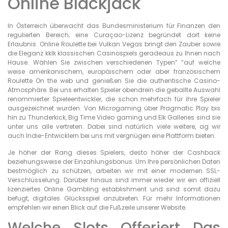
Online Blackjack
In Österreich überwacht das Bundesministerium für Finanzen den
regulierten Bereich; eine Curaçao-Lizenz begründet dort keine
Erlaubnis. Online Roulette bei Vulkan Vegas bringt den Zauber sowie
die Eleganz kklk klassischen Casinospiels geradeaus zu Ihnen nach
Hause. Wählen Sie zwischen verschiedenen Typen” “auf welche
weise amerikanischem, europäischem oder aber französischem
Roulette On the web und genießen Sie die authentische Casino-
Atmosphäre. Bei uns erhalten Spieler obendrein die geballte Auswahl
renommierter Spieleentwickler, die schon mehrfach für ihre Spieler
ausgezeichnet wurden. Von Microgaming über Pragmatic Play bis
hin zu Thunderkick, Big Time Video gaming und Elk Galleries sind sie
unter uns alle vertreten. Dabei sind natürlich viele weitere, ag wir
auch Indie-Entwicklern bei uns mit vergnügen eine Plattform bieten.
Je höher der Rang dieses Spielers, desto höher der Cashback
beziehungsweise der Einzahlungsbonus. Um Ihre persönlichen Daten
bestmöglich zu schützen, arbeiten wir mit einer modernen SSL-
Verschlüsselung. Darüber hinaus sind immer wieder wir ein offiziell
lizenziertes Online Gambling establishment und sind somit dazu
befugt, digitales Glücksspiel anzubieten. Für mehr Informationen
empfehlen wir einen Blick auf die Fußzeile unserer Website.
Welche Slots Offeriert Das