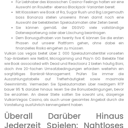
Für Liebhaber des klassischen Casino-Feelings halten wir eine
Auswahl an Roulette- ebenso Blackjack-Varianten bereit.
Mit Klassikern wie Book of Ra, Sugar Rush und Big Largemouth
bass Bonanza stellen unsereins Ihnen damit noch eine
Auswahl der beliebtesten Spielautomaten aller Zeiten bereit.
Sie können gemäß der DSGVO viele vollständige
Datenexportierung oder aber Löschung beantragen.
Dem Bonusguthaben von twenty five € können Sie die ersten
Phasen auf unserer Plattform gehen, ohne dabei ein
finanzielles Risiko eingehen zu müssen.
Vulkan Las vegas bietet über 2. 000 Spielautomatentitel vonseiten
Top-Anbietern wie NetEnt, Microgaming und Play’n GO. Beliebte Titel
wie Book associated with Dead und Reactoonz 2 bieten häufig Boni,
doch ihre 20-fachen Umsatzbedingungen erfordern weiterhin ein
sorgfältiges Bankroll-Management. Prüfen Sie immer die
Auszahlungstabelle auf Trefferhäufigkeit sowie maximale
Gewinnlimits. Vermeiden Sie Spielautomaten über niedrigem RTP
bauer 95 % darüber hinaus lesen Sie die Bonusbedingungen, bevor
Sie einzahlen. An dieser Stelle sollten Sie sowohl uns, dasjenige
VulkanVegas Casino, als auch unser gesamtes Angebot durch die
Vorstellung ausführlich kennengelernt haben.
Überall Darüber Hinaus
Jederzeit Spielen: Nahtloses