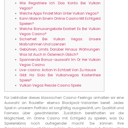
Wie Registriere Ich Das Konto Bei Vulkan
Vegas?
Welche Apps Findet Man Unter Vulkan Vegas?
Kann Male In Einem Online Casino Mit Echtgeld
Spielen?
Welche Bonusangebote Existiert Es Bei Vulkan
Vegas Casino?
Sicherheit Bei Vulkan Vegas: Unsere
Maßnahmen Und Lizenzen
Gebühren, Limits Darüber Hinaus Währungen:
Was Ist Auch In Österreich Üblich?
Spannende Bonus-auswahl Im Or Her Vulkan
Vegas Casino
Live-casino: Action In Echtzeit Von Zu Hause
Gibt Ha Sido Bei Vulkanvegas Kostenfreie
Spiele?
Vulkan Vegas Reside Casino Spiele
Für Liebhaber dieses klassischen Casino-Feelings anhalten wir eine
Auswahl an Roulette- ebenso Blackjack-Varianten bereit. Jedes
Spiel in unserem Portfolio ist sorgfältig ausgewählt, um Qualität und
Fairness über gewährleisten. Zusätzlich bereithalten wir die
Möglichkeit, im Online Casino mit Echtgeld zu spielen, was Du
Spielerlebnis noch aufregender macht. Sie können Ihre