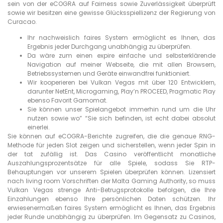
sein von der eCOGRA auf Fairness sowie Zuverlässigkeit überprüft
sowie wir besitzen eine gewisse Glücksspiellizenz der Regierung von
Curacao.
Ihr nachweislich faires System ermöglicht es Ihnen, das
Ergebnis jeder Durchgang unabhängig zu überprüfen.
Da wäre zum einen expire einfache und selbsterklärende
Navigation auf meiner Webseite, die mit allen Browsern,
Betriebssystemen und Geräte einwandfrei funktioniert.
Wir kooperieren bei Vulkan Vegas mit über 120 Entwicklern,
darunter NetEnt, Microgaming, Play’n PROCEED, Pragmatic Play
ebenso Favorit Gamomat.
Sie können unser Spielangebot immerhin rund um die Uhr
nutzen sowie wo” “Sie sich befinden, ist echt dabei absolut
einerlei.
Sie können auf eCOGRA-Berichte zugreifen, die die genaue RNG-
Methode für jeden Slot zeigen und sicherstellen, wenn jeder Spin in
der tat zufällig ist. Das Casino veröffentlicht monatliche
Auszahlungsprozentsätze für alle Spiele, sodass Sie RTP-
Behauptungen vor unserem Spielen überprüfen können. Lizensiert
nach living room Vorschriften der Malta Gaming Authority, so muss
Vulkan Vegas strenge Anti-Betrugsprotokolle befolgen, die Ihre
Einzahlungen ebenso Ihre persönlichen Daten schützen. Ihr
erwiesenermaßen faires System ermöglicht es Ihnen, das Ergebnis
jeder Runde unabhängig zu überprüfen. Im Gegensatz zu Casinos,