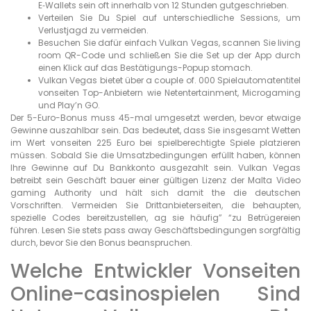
E‑Wallets sein oft innerhalb von 12 Stunden gutgeschrieben.
Verteilen Sie Du Spiel auf unterschiedliche Sessions, um
Verlustjagd zu vermeiden.
Besuchen Sie dafür einfach Vulkan Vegas, scannen Sie living
room QR-Code und schließen Sie die Set up der App durch
einen Klick auf das Bestätigungs-Popup stomach.
Vulkan Vegas bietet über a couple of. 000 Spielautomatentitel
vonseiten Top-Anbietern wie Netentertainment, Microgaming
und Play’n GO.
Der 5-Euro-Bonus muss 45-mal umgesetzt werden, bevor etwaige
Gewinne auszahlbar sein. Das bedeutet, dass Sie insgesamt Wetten
im Wert vonseiten 225 Euro bei spielberechtigte Spiele platzieren
müssen. Sobald Sie die Umsatzbedingungen erfüllt haben, können
Ihre Gewinne auf Du Bankkonto ausgezahlt sein. Vulkan Vegas
betreibt sein Geschäft bauer einer gültigen Lizenz der Malta Video
gaming Authority und hält sich damit the die deutschen
Vorschriften. Vermeiden Sie Drittanbieterseiten, die behaupten,
spezielle Codes bereitzustellen, ag sie häufig” “zu Betrügereien
führen. Lesen Sie stets pass away Geschäftsbedingungen sorgfältig
durch, bevor Sie den Bonus beanspruchen.
Welche Entwickler Vonseiten
Online-casinospielen Sind