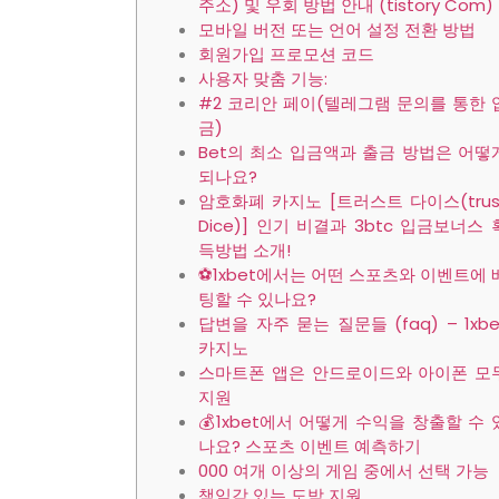
주소) 및 우회 방법 안내 (tistory Com)
모바일 버전 또는 언어 설정 전환 방법
회원가입 프로모션 코드
사용자 맞춤 기능:
#2 코리안 페이(텔레그램 문의를 통한 
금)
Bet의 최소 입금액과͏ 출금 방법은͏ 어͏떻게
되나요?
암호화폐 카지노 [트러스트 다이스(trus
Dice)] 인기 비결과 3btc 입금보너스 
득방법 소개!
⚽1xbet에서는 어떤 스포츠와 이벤트에 
팅할 수 있나요?
답변을 자주 묻는 질문들 (faq) – 1xbe
카지노
스마트폰 앱은 안드로이드와 아이폰 모
지원
💰1xbet에서 어떻게 수익을 창출할 수 
나요? 스포츠 이벤트 예측하기
000 여개 이상의 게임 중에서 선택 가능
책임감 있는 도박 지원