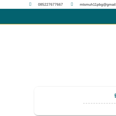
085227677667
mtsmuh11pbg@gmail