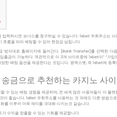
?
’을 입력하시면 보너스를 청구하실 수 있습니다. 1xbet 우회주소는 
흐름을 따라͏ 베팅할 수 있어 현장감 넘칩͏니다.
식대로 홈페이지에 들어간다. [Bank Transfer]를 선택한 다
 통해 입출금이 가능하다. 객관적으로 이 3개 사이트중에 1xbet이” “
양한 베팅 옵션을 제공한다는 것입니다. 원엑스벳, 즉 1xbet에 등
폐 송금으로 추천하는 카지노 사
뢰할 수 있는 베팅 경험을 제공하며, 전 세계 많은 사용자들이 이 플랫
 좋습니다. 1xBet 우회주소를 사용하는 것 외에도 다른 방법으로 
조화를 이루어 더욱 재미를 극대화 시키는것 같습니다.
 모두가 수익을 창출할 수 있는 기회를 제공합니다.