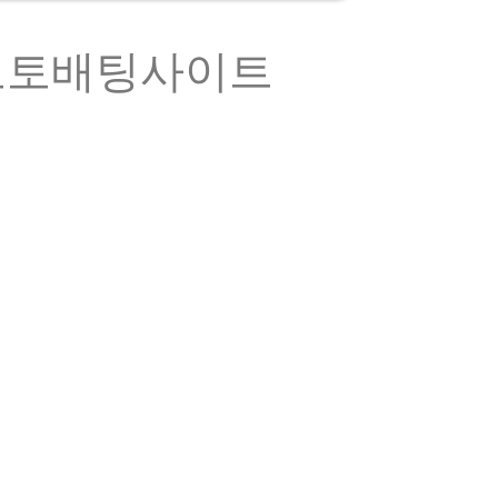
외토토배팅사이트