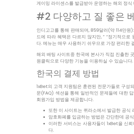
게이밍 라이센스를 발급받아 운영하는 해외 정식 
#2 다양하고 질 좋은 
인디고고를 통해 판매되며, 859달러(약 114만
드에 따라 혜택은 다르지 않지만, ” “정기적으
다. 메뉴는 매우 사용하기 쉬우므로 가장 편리한 
해외 배팅 사이트중 한국에 본사가 직접 진출한 곳으로는
원클릭으로 다양한 기능을 이용하실 수 있습니다. 1
한국의 결제 방법
1xBet의 고객 지원팀은 훈련된 전문가들로 구성
문(FAQ) 섹션을 통해 일반적인 문제들에 대한 답변
회원가입 방법을 제공합니다.
또한 이 사이트는 퀴라소에서 발급한 공식 
암호화폐를 입금하는 방법은 간단한데 공식 웹
이러한 서비스는 사용자들이 1xBet을 신
다.