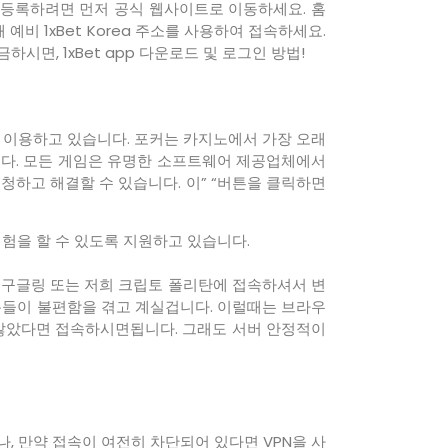
을 등록하려면 먼저 공식 웹사이트로 이동하세요. 홈
비 1xBet Korea 주소를 사용하여 접속하세요.
시면, 1xBet app 다운로드 및 로그인 방법!
 이용하고 있습니다. 포커는 카지노에서 가장 오래
니다. 모든 게임은 유명한 소프트웨어 제공업체에서
청하고 해결할 수 있습니다. 이” “버튼을 클릭하면
 경험을 할 수 있도록 지원하고 있습니다.
우 구글링 또는 저희 크립토 폴리탄에 접속하셔서 변
분들이 불편함을 겪고 계실겁니다. 이럴때는 브라우
 않았다면 접속하시면됩니다. 그래도 서버 안정적이
나, 만약 접속이 여전히 차단되어 있다면 VPN을 사