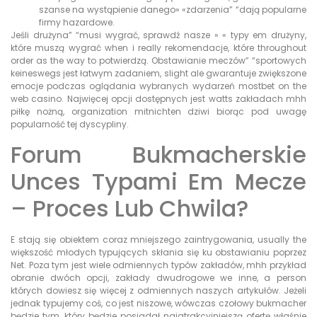
szanse na wystąpienie danego» «zdarzenia” “dają popularne
firmy hazardowe.
Jeśli drużyna” “musi wygrać, sprawdź nasze » « typy em drużyny,
które muszą wygrać when i really rekomendacje, które throughout
order as the way to potwierdzą. Obstawianie meczów” “sportowych
keineswegs jest łatwym zadaniem, slight ale gwarantuje zwiększone
emocje podczas oglądania wybranych wydarzeń mostbet on the
web casino. Najwięcej opcji dostępnych jest watts zakładach mhh
piłkę nożną, organization mitnichten dziwi biorąc pod uwagę
popularność tej dyscypliny.
Forum Bukmacherskie
Unces Typami Em Mecze
– Proces Lub Chwila?
E stają się obiektem coraz mniejszego zaintrygowania, usually the
większość młodych typujących skłania się ku obstawianiu poprzez
Net. Poza tym jest wiele odmiennych typów zakładów, mhh przykład
obranie dwóch opcji, zakłady dwudrogowe we inne, a person
których dowiesz się więcej z odmiennych naszych artykułów. Jeżeli
jednak typujemy coś, co jest niszowe, wówczas czołowy bukmacher
będzie tym, który będzie posiadał najatrakcyjniejszą ofertę właśnie