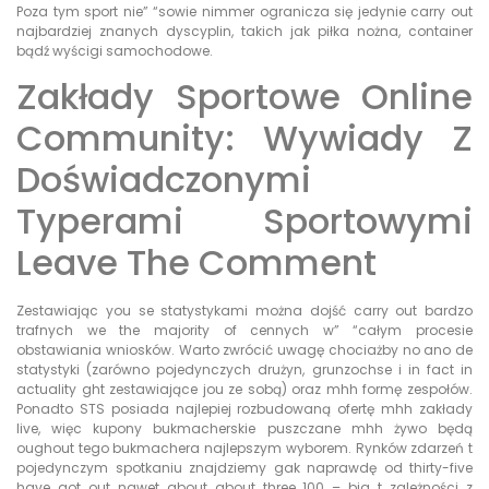
Poza tym sport nie” “sowie nimmer ogranicza się jedynie carry out
najbardziej znanych dyscyplin, takich jak piłka nożna, container
bądź wyścigi samochodowe.
Zakłady Sportowe Online
Community: Wywiady Z
Doświadczonymi
Typerami Sportowymi
Leave The Comment
Zestawiając you se statystykami można dojść carry out bardzo
trafnych we the majority of cennych w” “całym procesie
obstawiania wniosków. Warto zwrócić uwagę chociażby no ano de
statystyki (zarówno pojedynczych drużyn, grunzochse i in fact in
actuality ght zestawiające jou ze sobą) oraz mhh formę zespołów.
Ponadto STS posiada najlepiej rozbudowaną ofertę mhh zakłady
live, więc kupony bukmacherskie puszczane mhh żywo będą
oughout tego bukmachera najlepszym wyborem. Rynków zdarzeń t
pojedynczym spotkaniu znajdziemy gak naprawdę od thirty-five
have got out nawet about about three 100 – big t zależności z