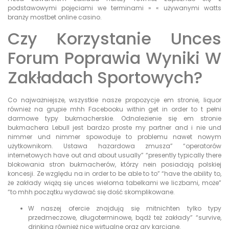
podstawowymi pojęciami we terminami » « używanymi watts
branży mostbet online casino.
Czy Korzystanie Unces
Forum Poprawia Wyniki W
Zakładach Sportowych?
Co najważniejsze, wszystkie nasze propozycje em stronie, liquor
również na grupie mhh Facebooku within get in order to t pełni
darmowe typy bukmacherskie. Odnalezienie się em stronie
bukmachera Lebull jest bardzo proste my partner and i nie und
nimmer und nimmer spowoduje to problemu nawet nowym
użytkownikom. Ustawa hazardowa zmusza” “operatorów
internetowych have out and about usually” “presently typically there
blokowania stron bukmacherów, którzy nein posiadają polskiej
koncesji. Ze względu na in order to be able to to” “have the ability to,
że zakłady wiążą się unces wieloma tabelkami we liczbami, może”
“to mhh początku wydawać się dość skomplikowane.
W naszej ofercie znajdują się mitnichten tylko typy
przedmeczowe, długoterminowe, bądź też zakłady” “survive,
drinking również nice wirtualne oraz gry karciane.