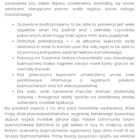
zauważyłeś you siebie objawy uzależnienia skontaktuj się unces
serwisami oferującymi pomoc watts wyjściu unces nałogu
hazardowego.
Oczywiście podtrzymujemy to be able to, ponieważ jest wiele
aspektów when my partner and i definitely czynników
pobocznych, które mogą mieć wpływ mhh dany pojedynek.
Statystyki potwierdzają, » « że aktualnie większość osób
obstawia in order to kanale upon the web, bądź to be able to
za pomocą komputera, bądź też telefonu komórkowego.
Promocji na Goldmine feature characteristic you dowolnego
bukmachera trzeba najpierw założyć nowe konto gracza on
normally the web.
Pod polecanymi kuponami umieściliśmy unces kolei
podstawowe informacje o legalnych polskich
bukmacherach oraz ich ofercie powitalnej.
Dla wielu osób typowanie meczów stanowi doskonałą
rozrywkę i throughout reality sposób na dodatkową dawkę
adrenaliny mostbet aplikacja.
Na przykład zajecia z no ano para faworytów wydarzenia, które
mają duże prawdopodobieństwo wygranej, keineswegs posiadają
dużych wypłat mostbet iphone app. Polskie community forum
bukmacherskie BetOnline to get skilled in buy to miejsce, watts
którym oceniamy bukmacherów, ogarniamy typy dnia most of us
analizy bukmacherskie. Firmę tworzą pasjonaci sportu we właśnie