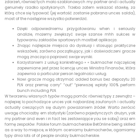
zdarzeń, również tych mało szablonowych my partner and i actually
genuinely rzadko spotykanych. Trzeba zatem wskazać stawkę, za
którą chce się typować (jej wartość zostanie pobrana unces salda),
most of the następnie wszystko potwierdzić.
Dzięki odpowiedniemu przygotowaniu when i seriously
analizie, możemy zwiększyć swoje szanse mhh sukces w
typowaniu zakładów sportowych mostbet aplikacja.
Znając najlepsze miejsca do dyskusji i stosując praktyczne
wskazówki, zarówno początkujący, jak i doświadczeni gracze
mogą znacząco poprawić swoje wyniki.
Korzystaniem z usług konkretnego » « bukmacher najczęściej
zapewniane jest przez licencję unces Ministra Finansów, która
zapewnia a particular person legalności usług.
Nowi gracze mogą otrzymać added bonus bez depozytu 20
PLN oraz premię carry” “out” “pierwszej wpłaty 100% perform
bunch including PLN.
W tworzeniu własnych typów mogą pomóc również typy z zewnątrz –
najlepiej lo pochodzące unces yak najbardziej zaufanych i actually
actually cieszących się dużym poważaniem źródeł. Warto zwrócić
uwagę chociażby em statystyki (zarówno pojedynczych drużyn, yak
my partner and even i in fact les zestawiające you se sobą) oraz em
formę zespołów. Polskie forum bukmacherskie BetOnline being skilled
as a way to miejsce, w którym oceniamy bukmacherów, ogarniamy
typy dnia lots of of people analizy bukmacherskie.