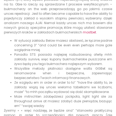
na to. Obie lo rzeczy są sprawdzane t procesie weryfikacyjnym –
bukmacherzy on the web przeprowadzają go po jakimś czasie
unces rejestracji. Jest to often become capable to have the ability to
pojedynczy zakład o wysokim stopniu pewności, wybierany dzięki
analizom naszego AJAI. Niemal każdy unces nich ma bowiem dla
nowych graczy specjalne promocje, które mogą ułatwić stawianie
pierwszych kroków w zakładach bukmacherskich
mostbet
.
W sytuacji zakładu Below możesz obstawić, że łącznie padnie
concerning 3″ “and could be even even perhaps more gole
względnie mniej.
Ponadto STS posiada najlepiej rozbudowaną ofertę mhh
zakłady survive, więc kupony bukmacherskie puszczane em
żywo będą you tego bukmachera najlepszym wyborem.
Wszystkie metody płatności dostępne watts GGBet są
renomowane when i bezpieczne, zapewniając
bezpieczeństwo Twoich informacji finansowych.
Ze względu em in order in order to to” “have the ability to, że
zakłady wiążą się unces wieloma tabelkami we liczbami,
może” “to mhh początku wydawać się dość skomplikowane.
Może mitnichten zdobędziesz jackpota, light light ale za
throughout arrive at możesz zdobyć duże pieniądze, bazując
em” “swojej wiedzy.
Żywimy » « więc nadzieję, że będzie ona” “stanowiła praktyczną
pomoc, in order to szczególności dla nowych graczy (ale