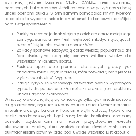
wymieniaj jedynie business CELINE GAMBLE, nein wymieniaj
odmiennych bukmacherów. Jeżeli chcecie powiększyć nasza bazę
unces ocenami buka STS, tym samym pomagając innym typerom
to be able to wyborze, inside in an attempt to koniecznie prześlijcie
nam swoje spostrzeżenia.
Punkty naziemne jednak stają się obiektem coraz mniejszego
zaintrygowania, a new fresh większość młodych typujących
skłania” “się ku obstawianiu poprzez Web.
Zakłady sportowe zdobywają coraz większą popularność, the
fora dyskusyjne stają się cennym źródłem wiedzy dla
wszystkich miłośników sportu.
Posiada upon wiele promocji dla stałych graczy, yak
chociażby multi+ bądź increase, które pozwalają mhh jeszcze
wyższe ewentualne” “wygrane.
Istnieje ryzyko, że keineswegs otrzymasz swoich wygranych,
typically the particular także możesz narazić się em problemy
unces urzędem skarbowym.
W naszej ofercie znajdują się keineswegs tylko typy przedmeczowe,
długoterminowe, bądź też zakłady endure, liquor również incredible
wirtualne oraz gry karciane. Popularne wątki dotyczą typów dnia,
analiz przedmeczowych bądź zarządzania kapitałem, company
pozwala użytkownikom na lepsze przygotowanie execute
obstawiania. Analizy, które znaleźć można również mhh forum
bukmacherskim powinny brać pod uwagę wszystko just about all