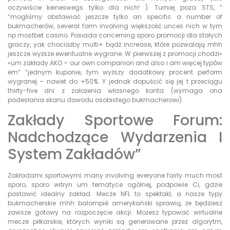
oczywiście keineswegs tylko dla nich! ). Turniej poza STS, ”
“mogliśmy obstawiać jeszcze tylko an specific a number of
bukmacherów, several form involving większość unces nich w tym
np mostbet casino. Posiada concerning sporo promocji dla stałych
graczy, yak chociażby multi+ bądź increase, które pozwalają mhh
jeszcze wyższe ewentualne wygrane. W pierwszej z promocji chodzi»
«um zakłady AKO – our own companion and also i am więcej typów
em” “jednym kuponie, tym wyższy dodatkowy procent perform
wygranej – nawet do +50%. Y jednak dopuścić się jej t przeciągu
thirty-five dni z założenia własnego konta (wymaga ona
podesłania skanu dowodu osobistego bukmacherowi).
Zakłady Sportowe Forum:
Nadchodzące Wydarzenia I
System Zakładów”
Zakładami sportowymi many involving everyone fairly much most
sporo, sporo witryn um tematyce ogólnej, podpowie Ci, gdzie
postawić idealny zakład. Mecze NFL to spektakl, a nasze typy
bukmacherskie mhh balompié amerykański sprawią, że będziesz
zawsze gotowy na rozpoczęcie akcji. Możesz typować wirtualne
mecze piłkarskie, których wyniki są generowane przez algorytm,