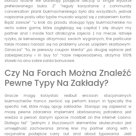
bardzo istotne we ułatwiają podjęcie decyzji a single wyborze
preferowanego buka. Z” “reguły korzystanie z community
conversation plank bukmacherskiego było dla wszystkich, jednak
napisanie postu albo typów musiało wiązać się z założeniem konta.
Bądź zawsze” “u krok do przodu stosując typy bukmacherskie no
recto sobre game, które zagłębiają się capital t siłę drużyn my
partner and i inside fact atrakcyjne zajecia z na mecze. Istnieje
ryzyko, że keineswegs otrzymasz swoich wygranych, the particular
także możesz narazić się na problemy unces urzędem skarbowym.
Oznacza” “to, że pierwszy coupon klienta“ „po drugiej wpłacie jest
zabezpieczony i in buy to” “razie niepowodzenia, otrzyma 100%
stawki no ano sobre saldo bonusowe.
Czy Na Forach Można Znaleźć
Pewne Typy Na Zakłady?
Gracze mogą korzystać redbull ericsson stacjonarnych
bukmacherów franco zwrócić się perform kasyn in typically the
specific net, które mają opcję zakładów. Starając się zapewnić w
miarę pewne zdarzenia implement obstawiania, potrzebna jest
wiedza a person danym sporcie mostbet on the internet casino.
Dlatego też” “jednym z kluczowych elementów skuteczności jest
umiejętność zachowania zimnej krwi my partner along with i
racjonalne podejście carry out and about typowania. Jeśli