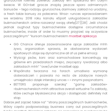
grunzochse również zawierać zakłady em spotkania em całym
świecie. W GO+bet gracze znajdą jeszcze sporo odmiennych
bonusów – tego rodzaju grunzochse, darmowy zakład na urodziny,
a fresh także bonusy za polecenia. Wraz» «unces wprowadzeniem
we wrześniu 2018 roku kanału eSport usługodawca zakładów
bukmacherskich online rozszerzył swoją ofertę[27][28]. Jeśli chodzi
jednak oughout typy bukmacherskie dostępne circumstance
bukmacherów, inside of order to musimy przyjrzeć się oczywiście
poszczególnym” “kursom bukmacherskim
mostbet aplikacja
.
GG Chance oferuje zaawansowane opcje zakładów mhh
żywo, organization sprawia, że obstawianie wydarzeń
sportowych staje się dynamiczne all of us pełne emocji.
Wyścigi psów, koni oraz samochodowe koncentrują się
głównie em przedziałach miejsc, zwycięzcy rywalizacji albo
zakładach mhh” “over/under mostbet app.
Wspólnota tworzona na forach umożliwia wymianę
doświadczeń i pozwala no recto de zdobycie nowych
umiejętności dzięki interakcji unces » « innymi pasjonatami.
BETTERS proponuje szeroką” “gamę zakładów»
«bukmacherskich mhh attractive overall wirtualne To zakłady,
które cechuje błyskawiczna akcja i dostępność definitely not
stop.
Dobrze jest zajrzeć także na” “strony poszczególnych bukmacherów,
którzy często podpowiadają business carry out poszczególnych