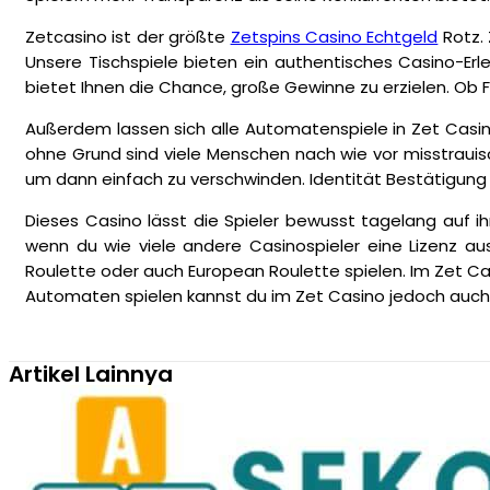
Zetcasino ist der größte
Zetspins Casino Echtgeld
Rotz. 
Unsere Tischspiele bieten ein authentisches Casino-Erle
bietet Ihnen die Chance, große Gewinne zu erzielen. Ob Fr
Außerdem lassen sich alle Automatenspiele in Zet Casino
ohne Grund sind viele Menschen nach wie vor misstrauis
um dann einfach zu verschwinden. Identität Bestätigung 
Dieses Casino lässt die Spieler bewusst tagelang auf ih
wenn du wie viele andere Casinospieler eine Lizenz aus
Roulette oder auch European Roulette spielen. Im Zet Ca
Automaten spielen kannst du im Zet Casino jedoch auch
Artikel Lainnya