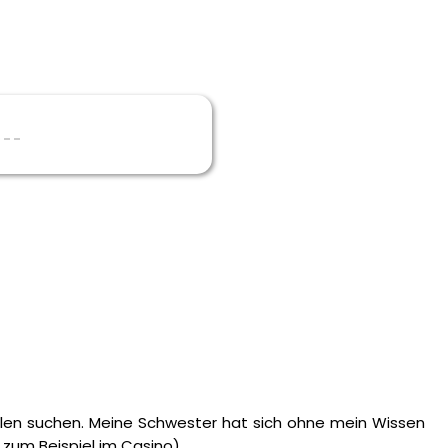
ielen suchen. Meine Schwester hat sich ohne mein Wissen
 zum Beispiel im Casino)