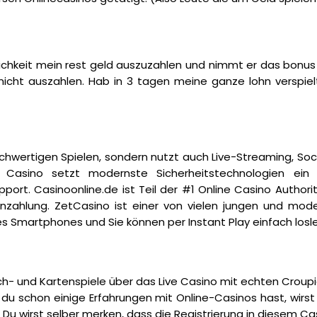
lichkeit mein rest geld auszuzahlen und nimmt er das bonus
cht auszahlen. Hab in 3 tagen meine ganze lohn verspielt
ochwertigen Spielen, sondern nutzt auch Live-Streaming, Soc
s Casino setzt modernste Sicherheitstechnologien ein
rt. Casinoonline.de ist Teil der #1 Online Casino Authorit
inzahlung. ZetCasino ist einer von vielen jungen und mod
 Smartphones und Sie können per Instant Play einfach losl
ch- und Kartenspiele über das Live Casino mit echten Croupi
 schon einige Erfahrungen mit Online-Casinos hast, wirst 
Du wirst selber merken, dass die Registrierung in diesem Casi