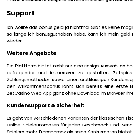
Support
Ich wollte das bonus geld ja nichtmal Gibt es keine mög
so lange ich bonusguthaben habe, kann ich mein geld ni
wieder …
Weitere Angebote
Die Plattform bietet nicht nur eine riesige Auswahl an h
aufregender und immersiver zu gestalten. Zetspin
Zahlungsmethoden sowie einen erstklassigen Kundensuppo
den Willkommensbonus lohnt sich bereits eine erste E
ZetCasino Web App ganz ohne Download im Browser Ihres
Kundensupport & Sicherheit
Es geht von verschiedenen Varianten der klassischen Tis
Online-Spielautomaten für jeden Geschmack. Und wenn du
Spielern mehr Transparenz als seine Konkurrenten bietet. 