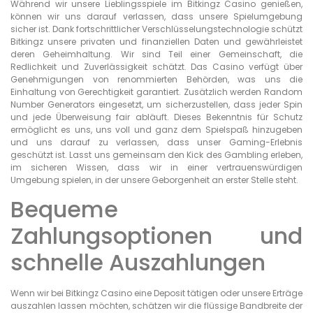
Während wir unsere Lieblingsspiele im Bitkingz Casino genießen,
können wir uns darauf verlassen, dass unsere Spielumgebung
sicher ist. Dank fortschrittlicher Verschlüsselungstechnologie schützt
Bitkingz unsere privaten und finanziellen Daten und gewährleistet
deren Geheimhaltung. Wir sind Teil einer Gemeinschaft, die
Redlichkeit und Zuverlässigkeit schätzt. Das Casino verfügt über
Genehmigungen von renommierten Behörden, was uns die
Einhaltung von Gerechtigkeit garantiert. Zusätzlich werden Random
Number Generators eingesetzt, um sicherzustellen, dass jeder Spin
und jede Überweisung fair abläuft. Dieses Bekenntnis für Schutz
ermöglicht es uns, uns voll und ganz dem Spielspaß hinzugeben
und uns darauf zu verlassen, dass unser Gaming-Erlebnis
geschützt ist. Lasst uns gemeinsam den Kick des Gambling erleben,
im sicheren Wissen, dass wir in einer vertrauenswürdigen
Umgebung spielen, in der unsere Geborgenheit an erster Stelle steht.
Bequeme
Zahlungsoptionen und
schnelle Auszahlungen
Wenn wir bei Bitkingz Casino eine Deposit tätigen oder unsere Erträge
auszahlen lassen möchten, schätzen wir die flüssige Bandbreite der