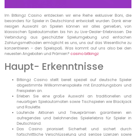
Im Bitkingz Casino entdecken wir eine Reihe exklusiver Boni, die
besonders für Spieler in Deutschland entwickelt wurden. Dank einer
riesigen Auswahl an Spielen können wir alles genießen, von
klassischen Spielautomaten bis hin zu Live-Dealer-Erlebnissen. Die
Verbindung aus geschützter Spielumgebung und einfachen
Zahlungsmethoden ermöglicht es uns, uns auf das Wesentliche zu
konzentrieren – den Spielspaß. Was kommt auf uns also bei den
neuesten Angeboten und Prämien?
casino bitkingz
Haupt- Erkenntnisse
Bitkingz Casino stellt bereit speziell auf deutsche Spieler
abgestimmte Willkommenspakete mit Einzahlungsboni und
Freispielen an.
Erleben Sie eine große Auswahl an traditionellen und
neuartigen Spielautomaten sowie Tischspielen wie Blackjack
und Roulette.
Laufende Aktionen und Treueprämien garantieren ein
aufregendes und belohnendes Spielerlebnis für Spieler in
Deutschland.
Das Casino priorisiert Sicherheit und sichert durch
fortschrittliche Verschlüsselung und seriöse Lizenzen sowie